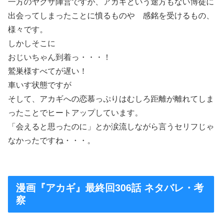
一方のヤクザ陣営ですが、アカギという途方もない博徒に
出会ってしまったことに憤るものや 感銘を受けるもの、
様々です。
しかしそこに
おじいちゃん到着っ・・・！
鷲巣様すべてが遅い！
車いす状態ですが
そして、アカギへの恋慕っぷりはむしろ距離が離れてしま
ったことでヒートアップしています。
「会えると思ったのに」とか涙流しながら言うセリフじゃ
なかったですね・・・。
漫画『アカギ』最終回306話 ネタバレ・考
察