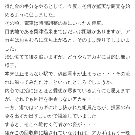
得た金の半分をやるとして、今度こそ何か堅実な商売を始
めるように促しました。
その頃、電車は時間調整の為にいったん停車。
目的地である粟津温泉まではだいぶ距離がありますが、ア
カギはおもむろに立ち上がると、そのまま降りてしまいま
した。
治は慌てて後を追いますが、どうやらアカギに目的は無い
様子。
本来は止まらない駅で、偶然電車が止まった・・・その流
れに沿ってみただけ、といったところでしょうか。
内心では治にほとほと愛想が尽きているようにも思えます
が、それでも同行を拒否しないアカギ・・・
一方、港ではアカギに出し抜かれた組員たちが、捜索の布
令を出すか出すまいかで議論していました。
すると、そこへ近付く何者かの姿が・・・
組がこの回収劇に騙されていなければ、アカギはもう一晩