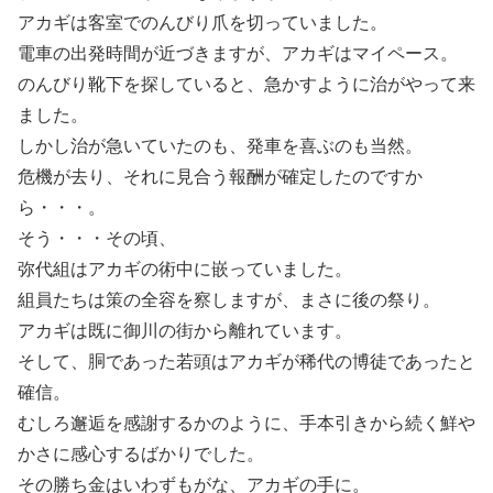
アカギは客室でのんびり爪を切っていました。
電車の出発時間が近づきますが、アカギはマイペース。
のんびり靴下を探していると、急かすように治がやって来
ました。
しかし治が急いていたのも、発車を喜ぶのも当然。
危機が去り、それに見合う報酬が確定したのですか
ら・・・。
そう・・・その頃、
弥代組はアカギの術中に嵌っていました。
組員たちは策の全容を察しますが、まさに後の祭り。
アカギは既に御川の街から離れています。
そして、胴であった若頭はアカギが稀代の博徒であったと
確信。
むしろ邂逅を感謝するかのように、手本引きから続く鮮や
かさに感心するばかりでした。
その勝ち金はいわずもがな、アカギの手に。