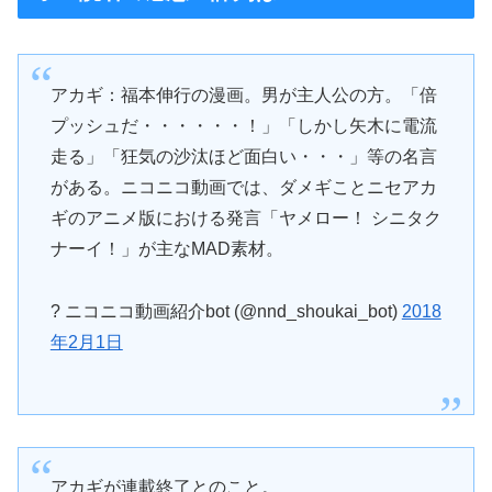
アカギ：福本伸行の漫画。男が主人公の方。「倍
プッシュだ・・・・・・！」「しかし矢木に電流
走る」「狂気の沙汰ほど面白い・・・」等の名言
がある。ニコニコ動画では、ダメギことニセアカ
ギのアニメ版における発言「ヤメロー！ シニタク
ナーイ！」が主なMAD素材。
? ニコニコ動画紹介bot (@nnd_shoukai_bot)
2018
年2月1日
アカギが連載終了とのこと。