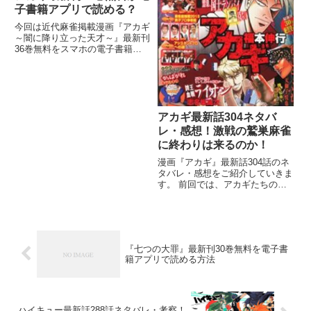
子書籍アプリで読める？
今回は近代麻雀掲載漫画『アカギ
～闇に降り立った天才～』最新刊
36巻無料をスマホの電子書籍ア
プリで読める方法をお届けしてい
きます！ 『アカギ』は福本伸行
による近代麻雀にて1992年～
2018年まで連載された麻雀漫画
で、同ジャンルの中では異端の
アカギ最新話304ネタバ
レ・感想！激戦の鷲巣麻雀
に終わりは来るのか！
漫画『アカギ』最新話304話のネ
タバレ・感想をご紹介していきま
す。 前回では、アカギたちのも
とにやってきたヤクザ恒例の脅し
タイムが始まりましたね！ 前回
のアカギちょっと様子がおかしか
ったですよね？ 以前のアカギな
ら「たとえ（中略）ゆずれねえ
『七つの大罪』最新刊30巻無料を電子書
籍アプリで読める方法
ハイキュー最新話288話ネタバレ・考察！