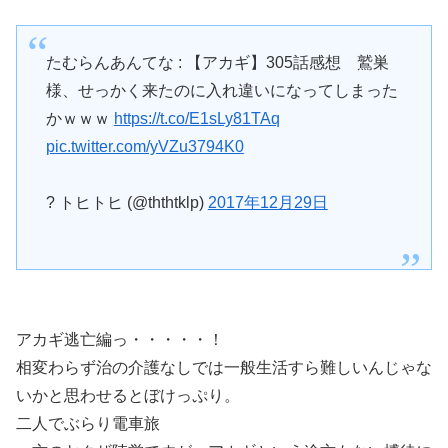
たむらんあんてな : 【アカギ】305話感想 鷲巣
様、せっかく来たのに入れ違いになってしまった
かｗｗｗ
https://t.co/E1sLy81TAq
pic.twitter.com/yVZu3794K0
? トヒトヒ (@ththtklp)
2017年12月29日
アカギ逃亡編っ・・・・・！
相変わらず治の介護なしでは一般生活すら難しいんじゃな
いかと思わせるとぼけっぷり。
二人でぶらり電車旅