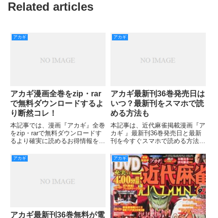
Related articles
アカギ
アカギ
アカギ漫画全巻をzip・rar
アカギ最新刊36巻発売日は
で無料ダウンロードするよ
いつ？最新刊をスマホで読
り断然コレ！
める方法も
本記事では、漫画『アカギ』全巻
本記事は、近代麻雀掲載漫画『ア
をzip・rarで無料ダウンロードす
カギ 』最新刊36巻発売日と最新
るより確実に読めるお得情報を詳
刊を今すぐスマホで読める方法に
しくご紹介していきます。 同著
ついてご紹介していきます。 前
者作品『天 天和通りの快男児』
回35巻では、鷲巣の心臓が止ま
アカギ
アカギ
からのスピンオフとして、同作の
ってしまったことで、勝敗が決し
登場人物である“伝説の雀士”赤木
てしまいましたね。 アカギの仲
しげるの高い人気を受け
間たちは喜ぶのですが、アカギ
アカギ最新刊36巻無料が電