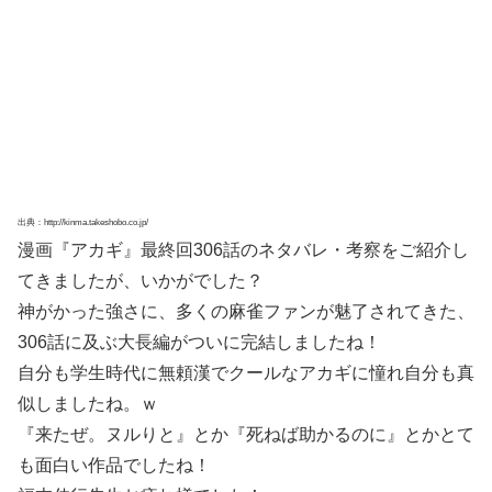
出典：http://kinma.takeshobo.co.jp/
漫画『アカギ』最終回306話のネタバレ・考察をご紹介し
てきましたが、いかがでした？
神がかった強さに、多くの麻雀ファンが魅了されてきた、
306話に及ぶ大長編がついに完結しましたね！
自分も学生時代に無頼漢でクールなアカギに憧れ自分も真
似しましたね。ｗ
『来たぜ。ヌルりと』とか『死ねば助かるのに』とかとて
も面白い作品でしたね！