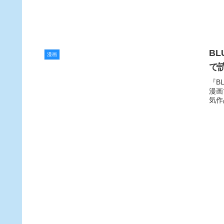
BL
漫画
で
『B
漫画
気作