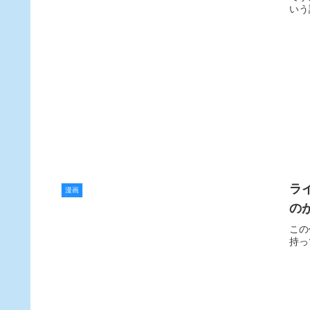
いう
ラ
漫画
の
この
持っ