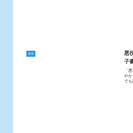
悪
漫画
子
「悪
やか
でも