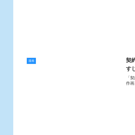
契
漫画
す
「契
作画