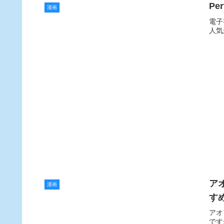
Pe
漫画
電子
人気
ア
漫画
す
アオ
です