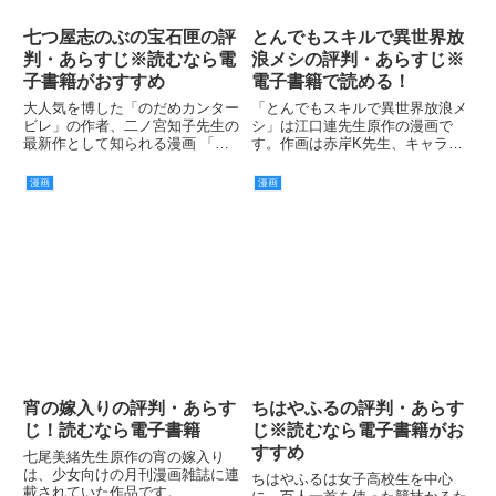
七つ屋志のぶの宝石匣の評
とんでもスキルで異世界放
判・あらすじ※読むなら電
浪メシの評判・あらすじ※
子書籍がおすすめ
電子書籍で読める！
大人気を博した「のだめカンター
「とんでもスキルで異世界放浪メ
ビレ」の作者、二ノ宮知子先生の
シ」は江口連先生原作の漫画で
最新作として知られる漫画 「七
す。作画は赤岸K先生、キャラク
つ屋志のぶの宝石匣」は、質屋と
ター原案は雅先生が担当していま
宝石を題材にした作品です。
す。
漫画
漫画
宵の嫁入りの評判・あらす
ちはやふるの評判・あらす
じ！読むなら電子書籍
じ※読むなら電子書籍がお
すすめ
七尾美緒先生原作の宵の嫁入り
は、少女向けの月刊漫画雑誌に連
ちはやふるは女子高校生を中心
載されていた作品です。