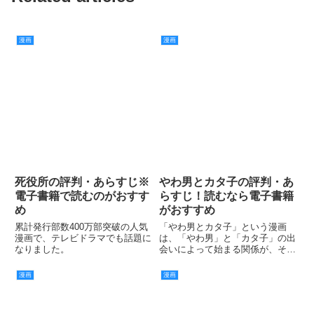
漫画
漫画
死役所の評判・あらすじ※
やわ男とカタ子の評判・あ
電子書籍で読むのがおすす
らすじ！読むなら電子書籍
め
がおすすめ
累計発行部数400万部突破の人気
「やわ男とカタ子」という漫画
漫画で、テレビドラマでも話題に
は、「やわ男」と「カタ子」の出
なりました。
会いによって始まる関係が、その
先ではどうなっていくのか？とい
うことが気になるストーリーにな
漫画
漫画
っています。