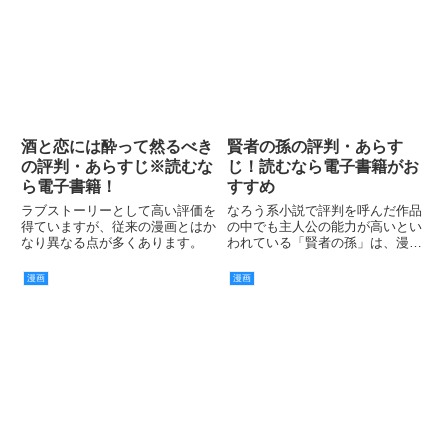
酒と恋には酔って然るべき
賢者の孫の評判・あらす
の評判・あらすじ※読むな
じ！読むなら電子書籍がお
ら電子書籍！
すすめ
ラブストーリーとして高い評価を
なろう系小説で評判を呼んだ作品
得ていますが、従来の漫画とはか
の中でも主人公の能力が高いとい
なり異なる点が多くあります。
われている「賢者の孫」は、漫画
になってから、更にその迫力を増
したといわれています。
漫画
漫画