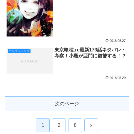
2018.05.27
東京喰種:re最新173話ネタバレ・
ヤングジャンプ
考察！小瓶が亜門に復讐する！？
2018.05.20
次のページ
次
1
2
8