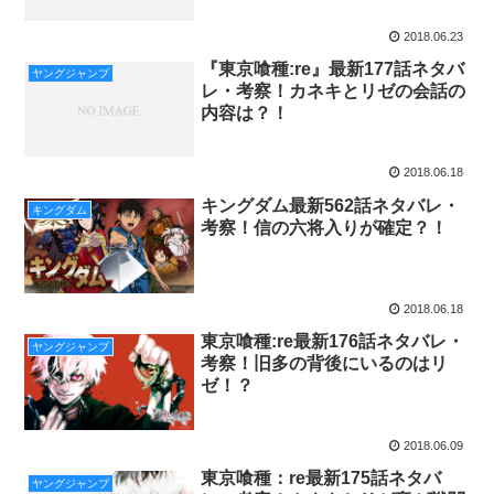
2018.06.23
『東京喰種:re』最新177話ネタバ
ヤングジャンプ
レ・考察！カネキとリゼの会話の
内容は？！
2018.06.18
キングダム最新562話ネタバレ・
キングダム
考察！信の六将入りが確定？！
2018.06.18
東京喰種:re最新176話ネタバレ・
ヤングジャンプ
考察！旧多の背後にいるのはリ
ゼ！？
2018.06.09
東京喰種：re最新175話ネタバ
ヤングジャンプ