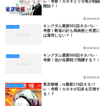
レ・考察！カネキとリゼ竜が戦闘
開始？！
2018.06.02
キングダム最新561話ネタバレ・
キングダム
考察！断道の計も馬南慈と尭雲に
は通用しない？！
2018.06.01
キングダム最新560話ネタバレ・
キングダム
考察！信が岳嬰戦で飛躍する？！
2018.05.26
東京喰種：re最新174話ネタバ
ヤングジャンプ
レ・考察！カネキが旧多を圧倒す
る！？