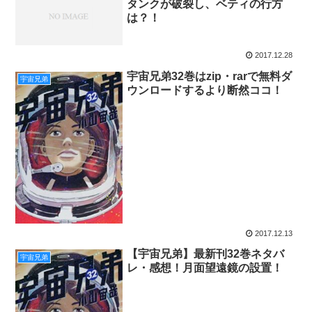
タンクが破裂し、ベティの行方
は？！
2017.12.28
宇宙兄弟32巻はzip・rarで無料ダ
宇宙兄弟
ウンロードするより断然ココ！
2017.12.13
【宇宙兄弟】最新刊32巻ネタバ
宇宙兄弟
レ・感想！月面望遠鏡の設置！