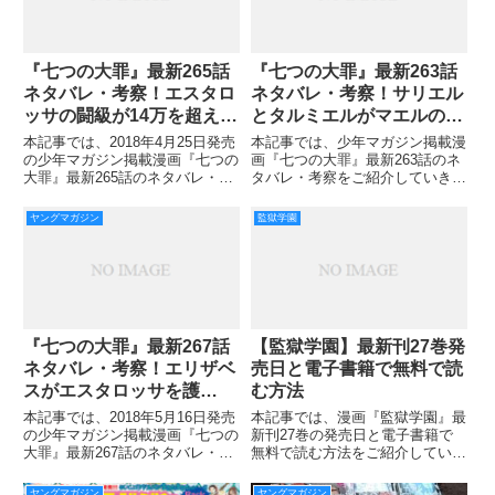
『七つの大罪』最新265話
『七つの大罪』最新263話
ネタバレ・考察！エスタロ
ネタバレ・考察！サリエル
ッサの闘級が14万を超え
とタルミエルがマエルの仇
る！？
を討つ？！
本記事では、2018年4月25日発売
本記事では、少年マガジン掲載漫
の少年マガジン掲載漫画『七つの
画『七つの大罪』最新263話のネ
大罪』最新265話のネタバレ・考
タバレ・考察をご紹介していきま
察をご紹介していきます。 神の
す。 262話では、うつろな目をし
領域を抜け出し、四大天使二人を
てエリザベスにすがるデリエリの
ヤングマガジン
監獄学園
相手にしてもエスタロッサは引け
姿がありました。 そんなデリエ
を取りません。 三つ目の戒禁を
リを追いかけてきたエスタロッサ
取り込み、変貌したエス
も到着し、掃討部隊は息つ
『七つの大罪』最新267話
【監獄学園】最新刊27巻発
ネタバレ・考察！エリザベ
売日と電子書籍で無料で読
スがエスタロッサを護
む方法
る！？
本記事では、2018年5月16日発売
本記事では、漫画『監獄学園』最
の少年マガジン掲載漫画『七つの
新刊27巻の発売日と電子書籍で
大罪』最新267話のネタバレ・考
無料で読む方法をご紹介していき
察をご紹介していきます。 無事
ます。 男子の憧れを描いたよう
生きていたサリエルとタルミエル
な漫画『監獄学園』は最近になっ
ヤングマガジン
ヤングマガジン