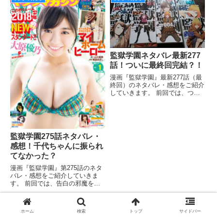
は、エリザベスを助けエスタロッ
てドラマ化されて放送されていた
サを倒すために彼らを追いかけま
ので、知っている方も多いのでは
す。 エスタロッサが意
ないでしょうか？ とはいえ、な
監獄学園ネタバレ最新277
話！ついに最終回完結？！
漫画『監獄学園』最新277話（最
終回）のネタバレ・感想をご紹介
していきます。 前回では、つい
に清と千代ちゃんが付き合い始め
ましたね。 本当に嬉しい限りで
す。 しかし、花ちゃんも祝福し
てくれているし、なんだか最終回
が近い匂いがプンプンとします
監獄学園275話ネタバレ・
感想！千代ちゃんに振られ
てなかった？
漫画『監獄学園』第275話のネタ
バレ・感想をご紹介していきま
す。 前回では、告白の邪魔をし
ないでと言うキヨシに、はっきり
と「邪魔するわ」と答える花ちゃ
んがとてつもなく可愛かったです
ホーム
検索
トップ
サイドバー
ね。 「千代ちゃんが騙されるの