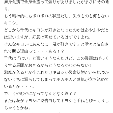
満身創痍で全身全霊って煽りがありましたがまさにその通
り。
もう精神的にもボロボロの状態だし、失うものも何もない
キヨシ。
どこから千代はキヨシが好きとなったのかはあやふやだと
は思いますが、好意は寄せているはずですよね。
そんなキヨシにあんなに「君が好きです」と堂々と告白さ
れて断る理由って・・・ある！？
千代は「はい」と言いそうなんだけど、この漫画はびっく
りする展開がおきるからどうなるかわからない！
邪魔が入るとか今これだけキヨシが興奮状態だから気づか
ないうちに漏らしてしまってホカホカと蒸気が立ち込めて
いるとか・・・。
で、うやむやになってなんとなく終了？
または花がキヨシに逆告白してキヨシも千代もびっくりし
ちゃうとかね。