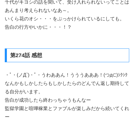
千代がキヨシの話を聞いて、受け入れられないってことは
あんまり考えられないなあ～。
いくら花のオシ・・・をぶっかけられているにしても。
告白の行方やいかに・・・！？
第274話 感想
・ﾟ・(ノД`)・ﾟ・うわああん！うううあああ！(つд⊂)ｼｸｼｸ
なんかもしかしたらもしかしたらのどんでん返し期待して
る自分がいます。
告白が成功したら終わっちゃうもんなー
監獄学園と喧嘩稼業とファブルが楽しみだから続いてくれ
ー