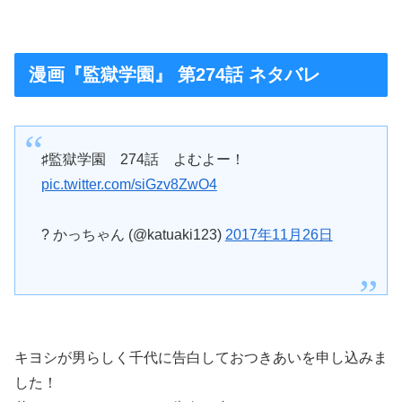
漫画『監獄学園』 第274話 ネタバレ
♯監獄学園 274話 よむよー！
pic.twitter.com/siGzv8ZwO4
? かっちゃん (@katuaki123)
2017年11月26日
キヨシが男らしく千代に告白しておつきあいを申し込みま
した！