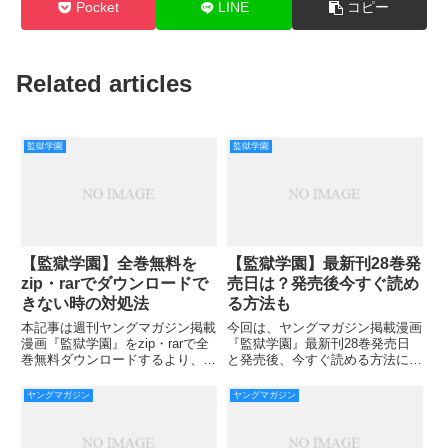
Pocket
LINE
コピー
Related articles
監獄学園
監獄学園
【監獄学園】全巻無料を
【監獄学園】最新刊28巻発
zip・rarでダウンロードで
売日は？発売後今すぐ読め
きない時の対処法
る方法も
本記事は週刊ヤングマガジン掲載
今回は、ヤングマガジン掲載漫画
漫画『監獄学園』をzip・rarで全
『監獄学園』最新刊28巻発売日
巻無料ダウンロードするより、全
と発売後、今すぐ読める方法につ
巻を簡単に今すぐ読める方法をご
いてご紹介していきます。 前巻
紹介していきます！ 漫画『監獄
の27巻では、キヨシの体育祭終
ヤングマガジン
ヤングマガジン
学園』は平本アキラ先生による漫
了後の女子からの評価は最悪で、
画作品で、2011年～2018年の7年
千代ちゃん以外からは相当に嫌わ
間連載されていま
れていましたね。 なんせ体育祭