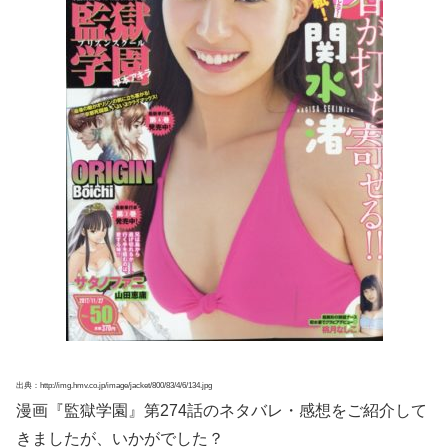
出典：http://img.hmv.co.jp/image/jacket/800/83/4/6/134.jpg
漫画『監獄学園』第274話のネタバレ・感想をご紹介して
きましたが、いかがでした？