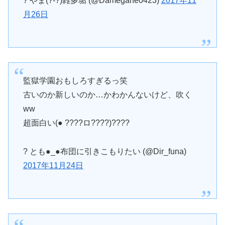
? やま(?‐?)雑多垢 (@Damegane0423)
2017年11
月26日
監獄学園おもしろすぎるっ笑
古いのか新しいのか…かわかんないけど、吹く
ww
超面白い(● ????ロ????)????
? とも●_●布団に引きこもりたい (@Dir_funa)
2017年11月24日