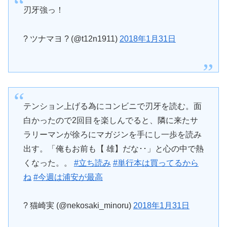
刃牙強っ！
? ツナマヨ ? (@t12n1911)
2018年1月31日
テンション上げる為にコンビニで刃牙を読む。面
白かったので2回目を楽しんでると、隣に来たサ
ラリーマンが徐ろにマガジンを手にし一歩を読み
出す。「俺もお前も【 雄】だな･･」と心の中で熱
くなった。。
#立ち読み
#単行本は買ってるから
ね
#今週は浦安が最高
? 猫崎実 (@nekosaki_minoru)
2018年1月31日