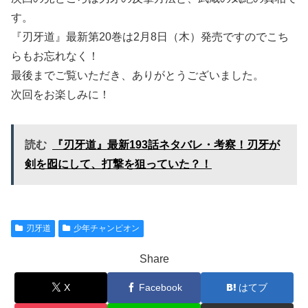
す。
『刃牙道』最新第20巻は2月8日（木）発売ですのでこち
らもお忘れなく！
最後までご覧いただき、ありがとうございました。
次回をお楽しみに！
読む
『刃牙道』最新193話ネタバレ・考察！刃牙が
剣を囮にして、打撃を狙っていた？！
刃牙道
少年チャンピオン
Share
X
Facebook
はてブ