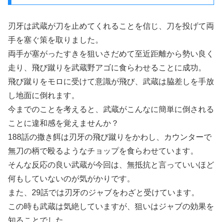
刃牙は武蔵が刀を止めてくれることを信じ、刀を投げて両
手を塞ぐ策を取りました。
両手が塞がったすきを狙いさだめて至近距離から勢い良く
走り、飛び蹴りを武蔵野アゴに食らわせることに成功。
飛び蹴りをモロに受けて意識が飛び、武蔵は脇差しを手放
し地面に倒れます。
今までのことを考えると、武蔵がこんなに簡単に倒される
ことに違和感を覚えませんか？
188話の撒き餌は刃牙の飛び蹴りをかわし、カウンターで
無刀の柄で殴るようなチョップを食らわせています。
そんな反応の良い武蔵が今回は、無抵抗と言っていいほど
何もしていないのが気がかりです。
また、29話では刃牙のジャブをわざと受けています。
この時も武蔵は気絶していますが、狙いはジャブの効果を
知ることでした。