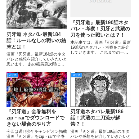
『刃牙道』最新190話ネタ
バレ・考察！刃牙と武蔵の
刃牙道 ネタバレ最新184
刀を使った戦いとは？！
話！ルールなしの戦いの結
本記事では、漫画『刃牙道』最新
末とは！
190話のネタバレ・考察をご紹介
していきます。 これまでの一方
漫画『刃牙道』最新184話のネタ
的な展開に、次元が違うと観客も
バレと感想を紹介していきたいと
あきらめていた中、希望があるこ
思います。 あの範馬勇次郎に勝
とを臭わせる本部。 そんな中、
った、範馬刃牙ですから今回の武
刃牙は起き上がり武蔵に刀を渡
蔵との一戦も非常に見ごたえがあ
刃牙道
刃牙道
し、自分も刀を握ります。 日常
りそうな試合です！ 序盤は互角
の展開で、これからどうなるの
か？決着は？など気になることが
『刃牙道』全巻無料を
刃牙道ネタバレ最新186
zip・rarでダウンロードで
話！武蔵の二刀流が解
きない場合のやり方
禁？！
今回は週刊少年チャンピオン掲載
漫画『刃牙道』最新186話のネタ
漫画『刃牙道』をzip・rarで全巻
バレや感想を紹介していきたいと