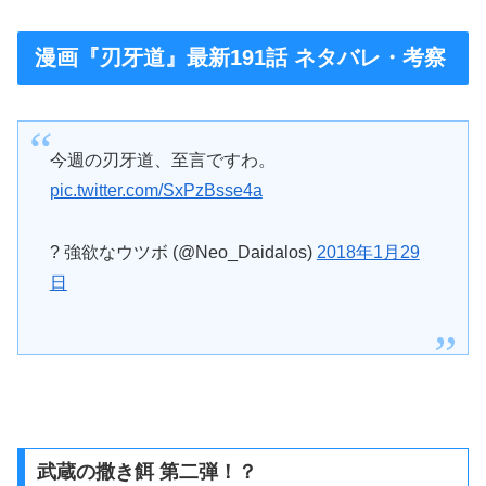
漫画『刃牙道』最新191話 ネタバレ・考察
今週の刃牙道、至言ですわ。
pic.twitter.com/SxPzBsse4a
? 強欲なウツボ (@Neo_Daidalos)
2018年1月29
日
武蔵の撒き餌 第二弾！？