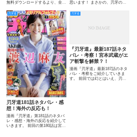
無料ダウンロードするより、全巻
思います！ まさかの、刃牙の金
を簡単に今すぐ読めるやり方に詳
的攻撃から幕を開けた宮本武蔵と
しくご説明していきます！ 4年に
の対決。 お互いに一瞬の戦いを
刃牙道
刃牙道
渡り連載されてきた『刃牙道』
している刃牙と武蔵。 どちらの
も、ついに完結しましたね。 ラ
攻撃もまさに目に止まらぬ早さで
ストの話では第5部の告知
す。 研ぎ澄まされた感覚で、
『刃牙道』最新187話ネタ
バレ・考察！宮本武蔵がエ
ア斬撃を解禁？！
漫画『刃牙道』最新187話のネタ
バレ・考察をご紹介していきま
す。 前回では幻とはいえ、刃牙
はしっかりと斬られてしまい、そ
して、斬られたと身体が判断した
のか、刃牙のパンチが止まってし
まいましたね！ 宮本武蔵強すぎ
刃牙道181話ネタバレ・感
ましたね！！ そして、第187
想！海外の反応も！
漫画『刃牙道』第181話のネタバ
レ・感想・海外の反応を紹介して
いきます。 前回の第180話は宮本
武蔵の異様なオーラにオリバたち
がビビるという感じが忘れらない