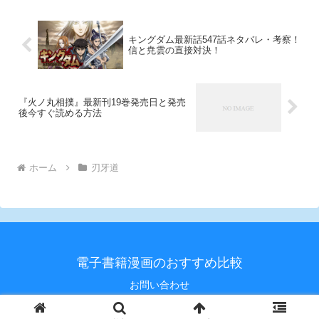
シーンでしたね。 しかも、第179
話から第180話まではほぼ進展な
しでしたね（笑）
キングダム最新話547話ネタバレ・考察！
信と尭雲の直接対決！
『火ノ丸相撲』最新刊19巻発売日と発売
後今すぐ読める方法
ホーム
刃牙道
電子書籍漫画のおすすめ比較
お問い合わせ
© 2020 電子書籍漫画のおすすめ比較.