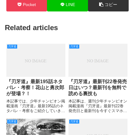
Pocket
LINE
コピー
Related articles
刃牙道
刃牙道
『刃牙道』最新195話ネタ
『刃牙道』最新刊22巻発売
バレ・考察！花山と勇次郎
日はいつ？最新刊を無料で
が登場？！
読める裏技も
本記事では、少年チャンピオン掲
本記事は、週刊少年チャンピオン
載漫画『刃牙道』最新195話のネ
掲載漫画『刃牙道』最新刊22巻
タバレ・考察をご紹介していきま
発売日と最新刊を今すぐスマホで
す。 ついに誰も本当の意味で武
無料で読める裏技についてご紹介
蔵に勝つことなく、徳川寒子によ
していきます。 ついに、武蔵と
刃牙道
刃牙道
り武蔵は元の世界に送られまし
バキが対決することとなりました
た。 魂の抜けた武蔵の体を全員
が、武器まで準備させて地下闘技
が敬意を持って見送ったことから
場で対決した二人でしたが、バキ