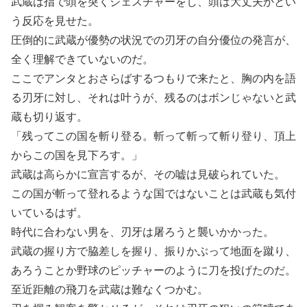
武蔵は指で頭を突くジェスチャーをし、頭は大丈夫かとい
う反応を見せた。
圧倒的に武蔵が優勢の状況での刃牙の自分優位の発言が、
全く理解できていないのだ。
ここでアンタとおさらばするつもりで来たと、胸の内を語
る刃牙に対し、それは叶うが、残るのはボンじゃないと武
蔵も切り返す。
「残ってこの国を斬り登る。斬って斬って斬り登り、頂上
からこの国を見下ろす。」
武蔵は高らかに宣言するが、その嘘は見破られていた。
この国が斬って登れるような国ではないことは武蔵も気付
いているはず。
時代に合わない男を、刃牙は屠ろうと襲いかかった。
武蔵の握り方で脇差しを握り、振りかぶって地面を蹴り、
あろうことか野球のピッチャーのように刀を投げたのだ。
至近距離の飛刀を武蔵は難なくつかむ。