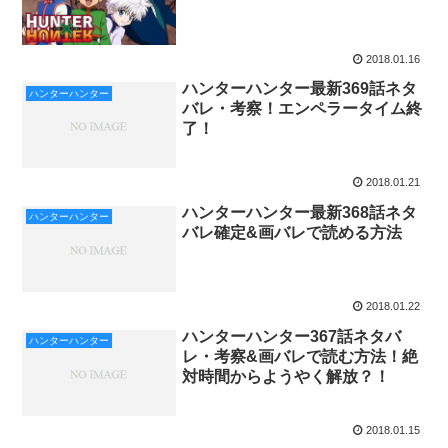
2018.01.16
ハンターハンター最新369話ネタ
ハンターハンター
バレ・考察！エンペラータイム終
了！
2018.01.21
ハンターハンター最新368話ネタ
ハンターハンター
バレ確定&画バレで読める方法
2018.01.22
ハンターハンター367話ネタバ
ハンターハンター
レ・考察&画バレで読む方法！絶
対時間からようやく解放？！
2018.01.15