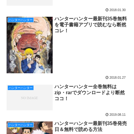
2018.01.30
ハンターハンター最新刊35巻無料
ハンターハンター
を電子書籍アプリで読むなら断然
コレ！
2018.01.27
ハンターハンター全巻無料は
ハンターハンター
zip・rarでダウンロードより断然
ココ！
2019.08.11
ハンターハンター最新刊35巻発売
ハンターハンター
日＆無料で読める方法