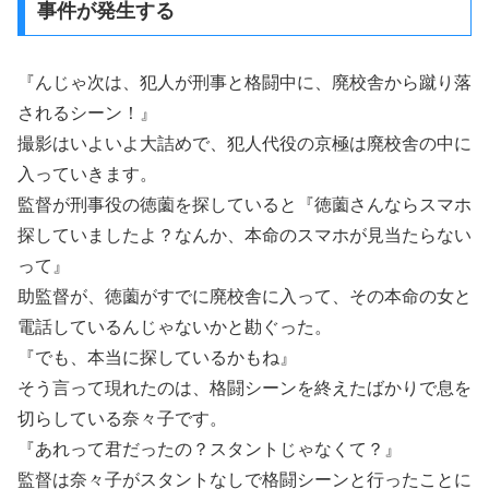
事件が発生する
『んじゃ次は、犯人が刑事と格闘中に、廃校舎から蹴り落
されるシーン！』
撮影はいよいよ大詰めで、犯人代役の京極は廃校舎の中に
入っていきます。
監督が刑事役の徳薗を探していると『徳薗さんならスマホ
探していましたよ？なんか、本命のスマホが見当たらない
って』
助監督が、徳薗がすでに廃校舎に入って、その本命の女と
電話しているんじゃないかと勘ぐった。
『でも、本当に探しているかもね』
そう言って現れたのは、格闘シーンを終えたばかりで息を
切らしている奈々子です。
『あれって君だったの？スタントじゃなくて？』
監督は奈々子がスタントなしで格闘シーンと行ったことに