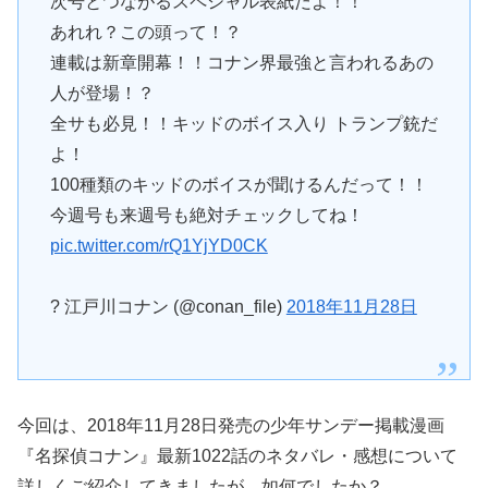
次号とつながるスペシャル表紙だよ！！
あれれ？この頭って！？
連載は新章開幕！！コナン界最強と言われるあの
人が登場！？
全サも必見！！キッドのボイス入り トランプ銃だ
よ！
100種類のキッドのボイスが聞けるんだって！！
今週号も来週号も絶対チェックしてね！
pic.twitter.com/rQ1YjYD0CK
? 江戸川コナン (@conan_file)
2018年11月28日
今回は、2018年11月28日発売の少年サンデー掲載漫画
『名探偵コナン』最新1022話のネタバレ・感想について
詳しくご紹介してきましたが、如何でしたか？