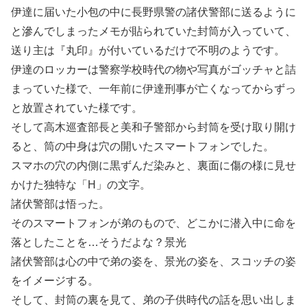
伊達に届いた小包の中に長野県警の諸伏警部に送るように
と滲んでしまったメモが貼られていた封筒が入っていて、
送り主は『丸印』が付いているだけで不明のようです。
伊達のロッカーは警察学校時代の物や写真がゴッチャと詰
まっていた様で、一年前に伊達刑事が亡くなってからずっ
と放置されていた様です。
そして高木巡査部長と美和子警部から封筒を受け取り開け
ると、筒の中身は穴の開いたスマートフォンでした。
スマホの穴の内側に黒ずんだ染みと、裏面に傷の様に見せ
かけた独特な「H」の文字。
諸伏警部は悟った。
そのスマートフォンが弟のもので、どこかに潜入中に命を
落としたことを…そうだよな？景光
諸伏警部は心の中で弟の姿を、景光の姿を、スコッチの姿
をイメージする。
そして、封筒の裏を見て、弟の子供時代の話を思い出しま