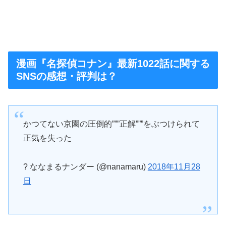
漫画『名探偵コナン』最新1022話に関する
SNSの感想・評判は？
かつてない京園の圧倒的”””正解”””をぶつけられて
正気を失った
? ななまるナンダー (@nanamaru)
2018年11月28
日