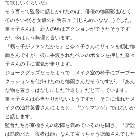
て欲しいくらいだ』
そう言って監督に話しかけたのは、俳優の徳薗彩也(とく
ぞのさいや)と女優の神明奈々子(じんめいななこ)でした。
奈々子さんは、新人の頃はアクションができたそうです
が、今はもう無理と言います。
『甥っ子がファンだから』と奈々子さんにサインを頼む徳
薗さんですが、彼に手渡されたペンのボタンを押した奈々
子さんの手に電気が走ります。
ジョークグッズだったようで…メイク室の椅子にブーブー
クッションを仕掛けたのも徳薗さんだそうですが、『あん
な物を置きっぱなしにした仕返し』だと言っています。
奈々子さんは心当たりがないようですが、そこに現れたメ
イクの油井英香さんによると、『ツケマツゲ』ではないか
と話します。
監督たちが京極さんの殺陣を褒めているのを聞き、『所詮
は筋肉バカ、役者は顔』なんて言っちゃう徳薗さんでした