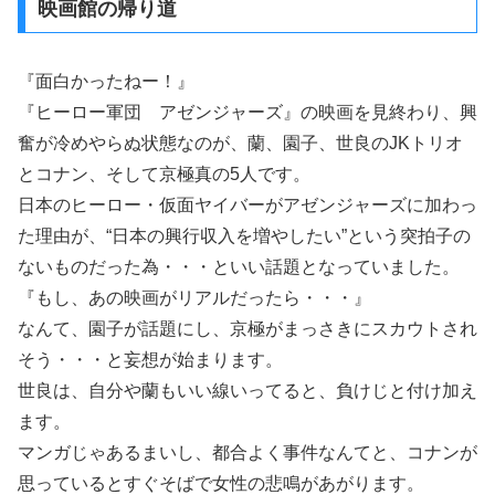
映画館の帰り道
『面白かったねー！』
『ヒーロー軍団 アゼンジャーズ』の映画を見終わり、興
奮が冷めやらぬ状態なのが、蘭、園子、世良のJKトリオ
とコナン、そして京極真の5人です。
日本のヒーロー・仮面ヤイバーがアゼンジャーズに加わっ
た理由が、“日本の興行収入を増やしたい”という突拍子の
ないものだった為・・・といい話題となっていました。
『もし、あの映画がリアルだったら・・・』
なんて、園子が話題にし、京極がまっさきにスカウトされ
そう・・・と妄想が始まります。
世良は、自分や蘭もいい線いってると、負けじと付け加え
ます。
マンガじゃあるまいし、都合よく事件なんてと、コナンが
思っているとすぐそばで女性の悲鳴があがります。