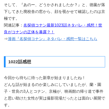
そして、『あのー、どうかされましたか？』と、徳薗が落
下してきた廃校舎の窓から、顔を覗かせて確認したのは京
極です。
関連記事：
名探偵コナン最新1023話ネタバレ・感想！世
良がコナンの正体を暴露？！
⇒
漫画『名探偵コナン』ネタバレ・感想一覧はこちら
1022話感想
今回から待ちに待った新章が始まりましたね！
どんな話が始まるのか楽しみにしていましたが、蘭・園
子・世良の3人とコナン、京極が、映画館の帰り道で事件
と思い助けた女性が実は撮影現場だったとは面白い展開で
す。