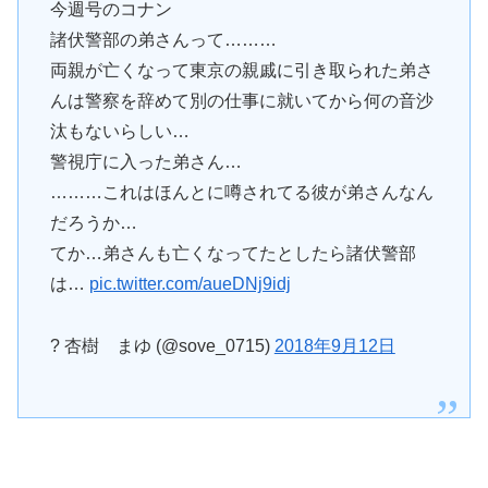
今週号のコナン
諸伏警部の弟さんって………
両親が亡くなって東京の親戚に引き取られた弟さ
んは警察を辞めて別の仕事に就いてから何の音沙
汰もないらしい…
警視庁に入った弟さん…
………これはほんとに噂されてる彼が弟さんなん
だろうか…
てか…弟さんも亡くなってたとしたら諸伏警部
は…
pic.twitter.com/aueDNj9idj
? 杏樹 まゆ (@sove_0715)
2018年9月12日