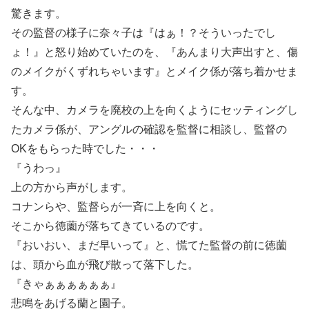
驚きます。
その監督の様子に奈々子は『はぁ！？そういったでし
ょ！』と怒り始めていたのを、『あんまり大声出すと、傷
のメイクがくずれちゃいます』とメイク係が落ち着かせま
す。
そんな中、カメラを廃校の上を向くようにセッティングし
たカメラ係が、アングルの確認を監督に相談し、監督の
OKをもらった時でした・・・
『うわっ』
上の方から声がします。
コナンらや、監督らが一斉に上を向くと。
そこから徳薗が落ちてきているのです。
『おいおい、まだ早いって』と、慌てた監督の前に徳薗
は、頭から血が飛び散って落下した。
『きゃぁぁぁぁぁぁ』
悲鳴をあげる蘭と園子。