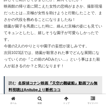
映画館の帰り道に聞こえた女性の悲鳴がまさか、撮影現場
だったとは…京極が女性を助けようと行動したことで、ま
さかの代役を務めることになりましたね！
徳薗が園子を馬鹿にした時に、絡んだ京極の姿にも見てい
てキュンとしたし、嬉しそうな園子が可愛らしかったで
す。
今後の2人のやりとりや園子の妄想が楽しみです。
次回1023話では、徳薗が殺害された事でどんな展開にな
っていくのか『この前のADみたい…』という事はまた殺
人が起きるのか？と気になります！
読む
名探偵コナン映画『天空の難破船』動画フル無
料視聴はAnitubeより断然ココ
ホーム
検索
トップ
サイドバー