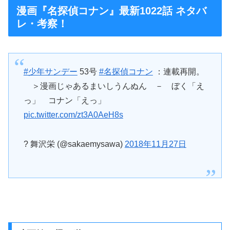
漫画『名探偵コナン』最新1022話 ネタバ
レ・考察！
#少年サンデー
53号
#名探偵コナン
：連載再開。
＞漫画じゃあるまいしうんぬん － ぼく「え
っ」 コナン「えっ」
pic.twitter.com/zt3A0AeH8s
? 舞沢栄 (@sakaemysawa)
2018年11月27日