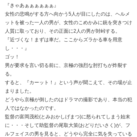
『きゃあぁぁぁぁぁぁ』
女性の悲鳴がする方へ向かう5人が目にしたのは、ヘルメ
ットを被った一人の男が、女性のこめかみに銃を突きつけ
人質に取っており、その正面に2人の男が対峠する。
『近づくな！まずは車だ。ここからズラかる車を用意
し・・・』
ゴッ！
男が要求を言い切る前に、京極の強烈な肘打ちが炸裂す
る。
すると、『カーット！』という声が聞こえて、その場が止
まりました。
どうやら京極が倒したのはドラマの撮影であり、本当の犯
人ではなかったのです。
監督の富岡茂松(とみおかしげまつ)に怒られてしまう始末
に・・・そして助監督の尾取大策(おどりだいさく)が、フ
ルフェイスの男を見ると、どうやら完全に気を失っている