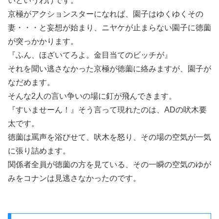
いというわけです。
京極がアクションスターになれば、園子はゆくゆくその
妻・・・と妄想が始まり、ニヤケが止まらない園子に徳薗
が突っかかります。
『ふん、ほざいてろよ。金目当てのビッチが』
それを聞い逃さなかった京極が徳薗に絡みますが、園子が
なだめます。
そんな2人の言い争いの場に釘が飛んできます。
『すいませーん！』そう言って現れたのは、ADの吠木要
太です。
徳薗は罵声を浴びせて、吠木を怒り、その場の空気が一気
に張り詰めます。
関係者全員が徳薗の方を見ている、その一瞬の空気のゆが
みをコナンは見逃さなかったのです。