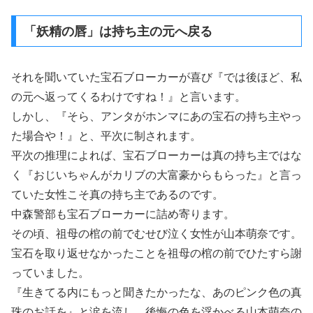
「妖精の唇」は持ち主の元へ戻る
それを聞いていた宝石ブローカーが喜び『では後ほど、私
の元へ返ってくるわけですね！』と言います。
しかし、『そら、アンタがホンマにあの宝石の持ち主やっ
た場合や！』と、平次に制されます。
平次の推理によれば、宝石ブローカーは真の持ち主ではな
く『おじいちゃんがカリブの大富豪からもらった』と言っ
ていた女性こそ真の持ち主であるのです。
中森警部も宝石ブローカーに詰め寄ります。
その頃、祖母の棺の前でむせび泣く女性が山本萌奈です。
宝石を取り返せなかったことを祖母の棺の前でひたすら謝
っていました。
『生きてる内にもっと聞きたかったな、あのピンク色の真
珠のお話を』と涙を流し、後悔の色を浮かべる山本萌奈の