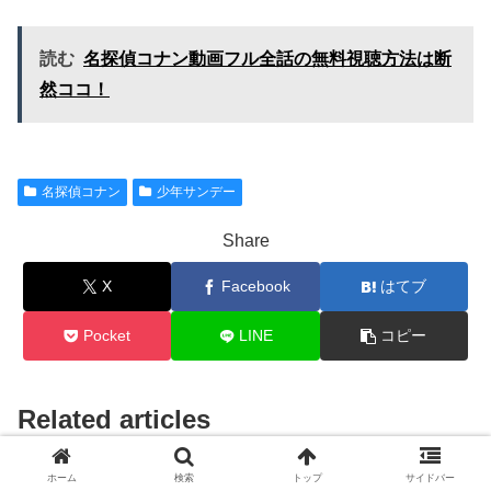
読む
名探偵コナン動画フル全話の無料視聴方法は断
然ココ！
名探偵コナン
少年サンデー
Share
X
Facebook
はてブ
Pocket
LINE
コピー
Related articles
ホーム
検索
トップ
サイドバー
名探偵コナン
名探偵コナン