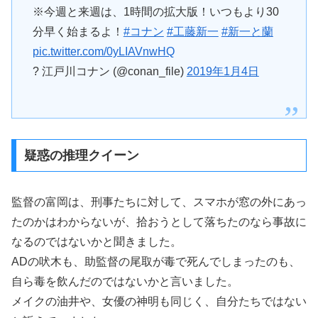
※今週と来週は、1時間の拡大版！いつもより30
分早く始まるよ！
#コナン
#工藤新一
#新一と蘭
pic.twitter.com/0yLIAVnwHQ
? 江戸川コナン (@conan_file)
2019年1月4日
疑惑の推理クイーン
監督の富岡は、刑事たちに対して、スマホが窓の外にあっ
たのかはわからないが、拾おうとして落ちたのなら事故に
なるのではないかと聞きました。
ADの吠木も、助監督の尾取が毒で死んでしまったのも、
自ら毒を飲んだのではないかと言いました。
メイクの油井や、女優の神明も同じく、自分たちではない