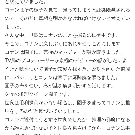
と訴えていました。
コナンはその様子を見て、帰ってしまうと証拠隠滅される
ので、その前に真相を明かさなければいけないと考えてい
ました。
そんな中、世良はコナンのことを探るのに夢中です。
そこで、コナンは久しぶりにあれを使うことにします。
コナンは園子に、京極のマネジャーが誰か聞きました。
TV局のプロデューサーが京極のデビューの話がしたいよ
うだと嘘をついて園子が京極を探す為、反対を向いた瞬間
に、パシュっとコナンは園子に麻酔銃を撃ちました。
園子の声を使い、私が謎を解き明かすと話します。
久々の推理クイーン園子です。
世良は毛利探偵がいない場合は、園子を使ってコナンは推
理をするのだと気づいていました。
コナンに近付こうとする世良でしたが、推理の邪魔になる
から誰も近づけないでと世良を遠ざけてから、コナンは事