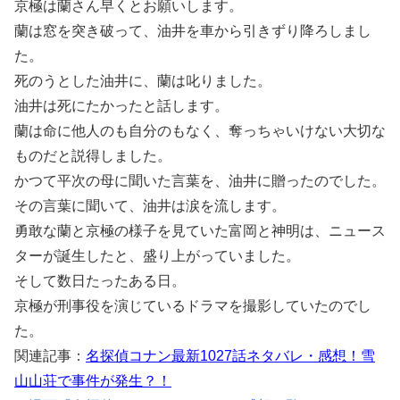
京極は蘭さん早くとお願いします。
蘭は窓を突き破って、油井を車から引きずり降ろしまし
た。
死のうとした油井に、蘭は叱りました。
油井は死にたかったと話します。
蘭は命に他人のも自分のもなく、奪っちゃいけない大切な
ものだと説得しました。
かつて平次の母に聞いた言葉を、油井に贈ったのでした。
その言葉に聞いて、油井は涙を流します。
勇敢な蘭と京極の様子を見ていた富岡と神明は、ニュース
ターが誕生したと、盛り上がっていました。
そして数日たったある日。
京極が刑事役を演じているドラマを撮影していたのでし
た。
関連記事：
名探偵コナン最新1027話ネタバレ・感想！雪
山山荘で事件が発生？！