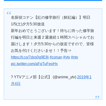
名探偵コナン【紅の修学旅行（鮮紅編）】明日
1/5(土)夕方5:30放送
新年おめでとうございます！待ちに待った修学旅
行編を明日と来週２週連続１時間スペシャルでお
届けします！夕方5:30からの放送ですので、皆様
お気を付けくださいませ！！予告⇒
https://t.co/7dxs0g9E8j
#conan
#ytv
#ntv
pic.twitter.com/aFqTuFeoHs
? YTVアニメ部【公式】 (@anime_ytv)
2019年1
月4日