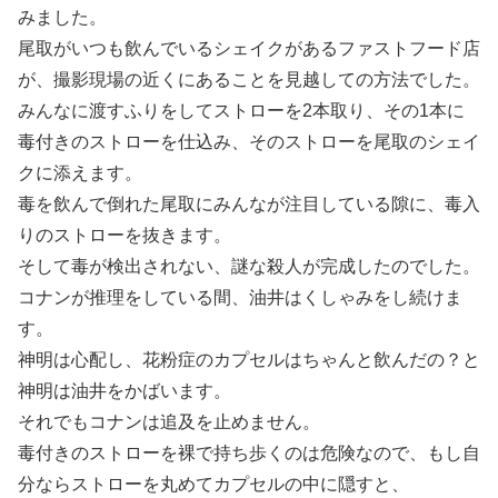
みました。
尾取がいつも飲んでいるシェイクがあるファストフード店
が、撮影現場の近くにあることを見越しての方法でした。
みんなに渡すふりをしてストローを2本取り、その1本に
毒付きのストローを仕込み、そのストローを尾取のシェイ
クに添えます。
毒を飲んで倒れた尾取にみんなが注目している隙に、毒入
りのストローを抜きます。
そして毒が検出されない、謎な殺人が完成したのでした。
コナンが推理をしている間、油井はくしゃみをし続けま
す。
神明は心配し、花粉症のカプセルはちゃんと飲んだの？と
神明は油井をかばいます。
それでもコナンは追及を止めません。
毒付きのストローを裸で持ち歩くのは危険なので、もし自
分ならストローを丸めてカプセルの中に隠すと、