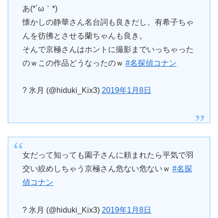
あ(*´ω｀*)
懐かしの静華さん名台詞も良きだし、有希子ちゃ
んを彷彿とさせる蘭ちゃんも良き。
そんで京極さんはホントに撮影までいっちゃった
のｗこの作品どうなったのｗ
#名探偵コナン
? 氷月 (@hiduki_Kix3)
2019年1月8日
女だって知っても園子さんに頼まれたら平気で羽
交い絞めしちゃう京極さん危ない危ないｗ
#名探
偵コナン
? 氷月 (@hiduki_Kix3)
2019年1月8日