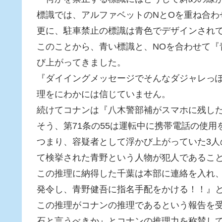
標識では、アルファベットのNとOを重ね合わ
更に、駐車禁止の標識は青色でデザインされ
このことから、青い標識と、NOを合わせて『
び上がってきました。
『ダイイングメッセージでそんなダジャレっ
理をにわかには信じていません。
続けてコナンは『八木警部補がスマホに残した「
そう、第71条の55は運転中に携帯電話の使用
つまり、容疑者として浮かび上がっていた3
て検挙された青野という人物が犯人であるこ
この推理に納得した千葉は本部に連絡を入れ
発令し、青野健吾に指名手配をかける！！』
この推理がコナンの推理であるという報告を受
石と言うべきか』とコナンの推理力を称賛し