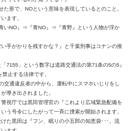
せた形で、NOという意味を表現しているとのこと。
ています。
青いNO』⇒『青NO』⇒『青野』という人物が浮か
ぽい手がかりを残すかな？』と千葉刑事はコナンの推
7155」という数字は道路交通法の第71条の5の5』
を禁止する法律です。
人の交通違反者の中から、運転中にスマホいじりをし
とが導き出されました。
、警視庁では黒田管理官の『これより広域緊急配備を
という号令にしたがって一斉に捜索が開始されます。
けた黒田は『フン、眠りの小五郎の知恵袋･･･。流
ています。