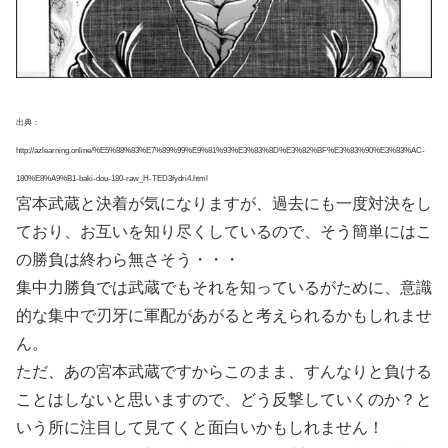
出典：
http://azlearning.online/%E5%88%83%E7%89%99%E9%81%93%E3%83%8D%E3%82%BF%E3%83%90%E3%83%AC-
180%E8%A9%B1-baki-dou-180-raw_H-TED3fydri4.html
宮本武蔵と決着が気になりますが、過去にも一度対決をし
ており、お互いを知り尽くしているので、そう簡単にはこ
の勝負は終わら無さそう・・・
集中力勝負では武蔵でもそれを知っているがために、意識
的な集中で刃牙に軍配があがると考えられるかもしれませ
ん。
ただ、あの宮本武蔵ですからこのまま、すんなりと負ける
ことはしないと思いますので、どう反撃していくのか？と
いう所に注目して見てくと面白いかもしれません！