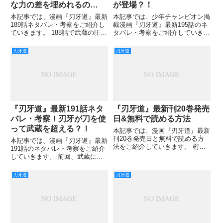
な力の差を埋めれるの
が登場？！
か？！
本記事では、漫画『刃牙道』最新
本記事では、少年チャンピオン掲
189話ネタバレ・考察をご紹介し
載漫画『刃牙道』最新195話のネ
ていきます。 188話で武蔵の圧倒
タバレ・考察をご紹介していきま
的な読み合いの力の前に、為す術
す。 ついに誰も本当の意味で武
なく倒されてしまう刃牙。 ゴキ
蔵に勝つことなく、徳川寒子によ
刃牙道
刃牙道
ブリの動きも、体を極限まで柔ら
り武蔵は元の世界に送られまし
かくした攻撃も見極められ、もは
た。 魂の抜けた武蔵の体を全員
や攻撃を与えることもでき
が敬意を持って見送ったことから
『刃牙道』最新191話ネタ
『刃牙道』最新刊20巻発売
バレ・考察！刃牙が刀を使
日&無料で読める方法
って武蔵を超える？！
本記事では、漫画『刃牙道』最新
刊20巻発売日と無料で読める方
本記事では、漫画『刃牙道』最新
法をご紹介していきます。 桁外
191話のネタバレ・考察をご紹介
れの格闘家たちの戦いが次から次
していきます。 前回、武蔵に刀
へと展開される『刃牙道』。 江
を渡すという暴挙に出た刃牙です
戸時代の剣豪が現代に復活し、主
が、その狙いは両手を封じること
刃牙道
刃牙道
人公と戦うという奇想天外なスト
にありました。 二天一流の真似
ーリーも魅力のひとつです。 こ
を見せた刃牙は、さらに刀を投げ
て奇襲など予想外の行動で驚か