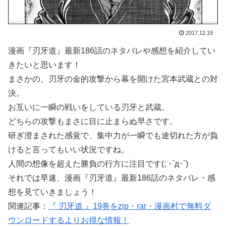
2017.12.19
漫画『刃牙道』最新186話のネタバレや感想を紹介してい
きたいと思います！
まさかの、刃牙の金的攻撃から幕を開けた宮本武蔵との対
決。
お互いに一瞬の戦いをしている刃牙と武蔵。
どちらの攻撃もまさに目に止まらぬ早さです。
研ぎ澄まされた感覚で、集中力が一瞬でも途切れた方が負
けると言ってもいい状況ですね。
人間の想像を超えた勝負の行方に注目です(; ･`д･´)
それでは早速、漫画『刃牙道』最新186話のネタバレ・感
想を見ていきましょう！
関連記事：
『 刃牙道 』19巻をzip・rar・漫画村で無料ダ
ウンロードするよりお得な情報！