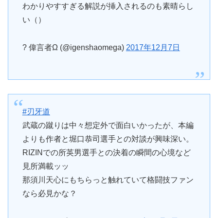
わかりやすすぎる解説が挿入されるのも素晴らし
い（）
? 偉言者Ω (@igenshaomega)
2017年12月7日
#刃牙道
武蔵の蹴りは中々想定外で面白いかったが、本編
よりも作者と堀口恭司選手との対談が興味深い。
RIZINでの所英男選手との決着の瞬間の心境など
見所満載ッッ
那須川天心にもちらっと触れていて格闘技ファン
なら必見かな？