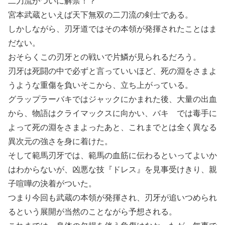
二刀流がついに解禁！？
宮本武蔵といえば天下無双の二刀流の剣士である。
しかしながら、刃牙道ではその本領が発揮されたことはま
だない。
おそらくこの刃牙との戦いで片鱗が見られるだろう。
刃牙は死闘の中で必ずと言っていいほど、死の淵をさまよ
うような重傷を負いそこから、立ち上がっている。
グラップラーバキではジャックにかまれた後、大量の出血
から、物語はクライマックスに向かい、バキ では毒手に
よって死の淵をさまよったあと、これまでとは全く異なる
異次元の強さを身に着けた。
そして範馬刃牙では、範馬の血筋に伝わるといってよいか
はわからないが、凶悪な技『ドレス』を見事受けきり、親
子喧嘩の決着がついた。
つまり今回も武蔵の本領が発揮され、刃牙が追いつめられ
るという展開が当然のことながら予想される。