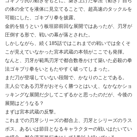
ゴキブリ氏の動きをもとに、築き上げた拳法（動き）自ら
の体の全てを液体に見立てることで、超高速のタックルを
可能にした、ゴキブリ拳を披露。
金的を狙うという板垣節前回な展開ではあったが、刃牙が
圧倒する形で、戦いの幕が落とされた。
しかしながら、続く185話ではこれまでの戦いでは全くそ
こが見えていなかった宮本武蔵の本領がここでも発揮。
なんと、刃牙が範馬刃牙で都合数巻かけて築いた必殺の拳
法ゴキブリ拳をいともたやすく破ってしまった。
まだ刀が登場していない段階で、かなりのことである。
主人公である刃牙がおそらく勝つとはいえ、なかなかショ
ッキングな展開だ少してこずるかと思ったのだが、今後の
展開はどうなる？
まずは宮本武蔵の反撃。
これまでの刃牙シリーズの都合上、刃牙とシリーズのラス
ボス、あるいは節目となるキャラクターの戦いはたいてい