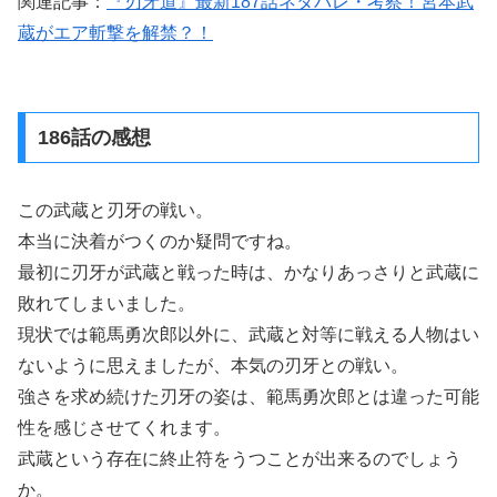
関連記事：
『刃牙道』最新187話ネタバレ・考察！宮本武
蔵がエア斬撃を解禁？！
186話の感想
この武蔵と刃牙の戦い。
本当に決着がつくのか疑問ですね。
最初に刃牙が武蔵と戦った時は、かなりあっさりと武蔵に
敗れてしまいました。
現状では範馬勇次郎以外に、武蔵と対等に戦える人物はい
ないように思えましたが、本気の刃牙との戦い。
強さを求め続けた刃牙の姿は、範馬勇次郎とは違った可能
性を感じさせてくれます。
武蔵という存在に終止符をうつことが出来るのでしょう
か。