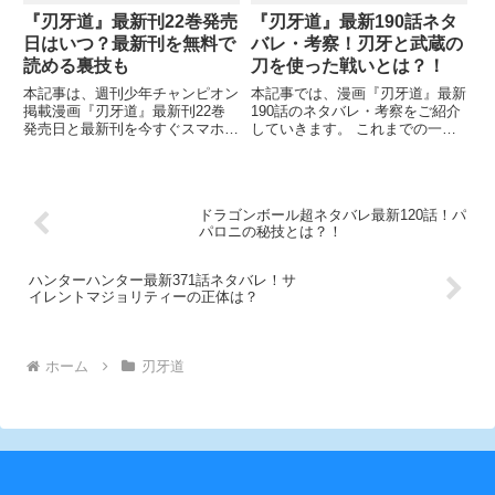
『刃牙道』最新刊22巻発売
『刃牙道』最新190話ネタ
日はいつ？最新刊を無料で
バレ・考察！刃牙と武蔵の
読める裏技も
刀を使った戦いとは？！
本記事は、週刊少年チャンピオン
本記事では、漫画『刃牙道』最新
掲載漫画『刃牙道』最新刊22巻
190話のネタバレ・考察をご紹介
発売日と最新刊を今すぐスマホで
していきます。 これまでの一方
無料で読める裏技についてご紹介
的な展開に、次元が違うと観客も
していきます。 ついに、武蔵と
あきらめていた中、希望があるこ
バキが対決することとなりました
とを臭わせる本部。 そんな中、
が、武器まで準備させて地下闘技
刃牙は起き上がり武蔵に刀を渡
ドラゴンボール超ネタバレ最新120話！パ
場で対決した二人でしたが、バキ
し、自分も刀を握ります。 日常
パロニの秘技とは？！
ハンターハンター最新371話ネタバレ！サ
イレントマジョリティーの正体は？
ホーム
刃牙道