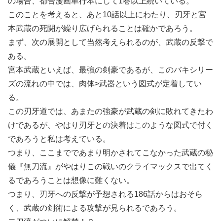
の場合、都合漫画単行本にして1巻以上続いている。
このことを考えると、あと10話以上にわたり、刃牙と宮
本武蔵の死闘が繰り広げられることは確かであろう。
まず、次の展開として当然考えられるのが、武蔵の反撃で
ある。
宮本武蔵といえば、最強の剣豪であるが、このバキシリー
ズの流れの中では、肉体>武器という図式が定着してい
る。
この刃牙道では、あまたの強豪が武蔵の剣に敗れてきたわ
けであるが、やはり刃牙との決着はこのような図式で付く
であろうと私は考えている。
つまり、ここまでであまり明かされてこなかった武蔵の秘
儀『無刀流』がやはりこの戦いのクライマックスで出てく
るであろうことは想像に難くない。
つまり、刃牙への反撃が予想される186話からはおそら
く、武蔵の剣術による攻撃が見られるであろう。