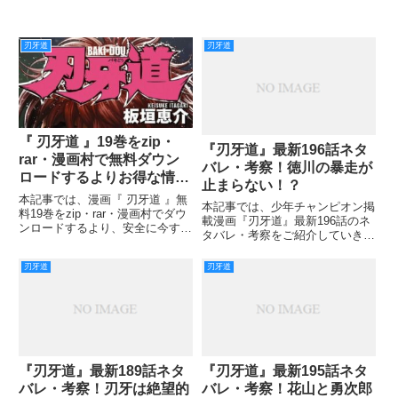
刃牙道
刃牙道
『 刃牙道 』19巻をzip・
『刃牙道』最新196話ネタ
rar・漫画村で無料ダウン
バレ・考察！徳川の暴走が
ロードするよりお得な情
止まらない！？
報！
本記事では、漫画『 刃牙道 』無
本記事では、少年チャンピオン掲
料19巻をzip・rar・漫画村でダウ
載漫画『刃牙道』最新196話のネ
ンロードするより、安全に今すぐ
タバレ・考察をご紹介していきま
読めるとっておきのお得情報をお
す。 刃牙との激闘の末、武蔵が
届けしていきます。 第19巻で
連れて行かれたのはスカイツリー
刃牙道
刃牙道
は、宮本武蔵VS花山薫といった
の地下研究施設でした。 元いた
ところでしょうか。 花山薫が宮
ところに戻されたというわけです
本武蔵に真っ二つに切
ね。 しかし徳川と研究者の野
『刃牙道』最新189話ネタ
『刃牙道』最新195話ネタ
バレ・考察！刃牙は絶望的
バレ・考察！花山と勇次郎