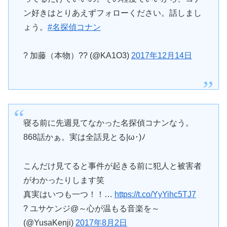
ン好きはとりあえずフォローください。話しまし
ょう。
#名探偵コナン
? 加藤（本物）?? (@KA1O3)
2017年12月14日
寝る前に先週見てなかった名探偵コナンなう。
868話かぁ。実は全話見とる|ω･)ﾉ
こんだけ見てると事件が起きる前に犯人と被害者
がわかったりします笑
真実はいつも一つ！！…
https://t.co/YyYihc5TJ7
? ユサケンジ@～心が温もる音楽を～
(@YusaKenji)
2017年8月2日