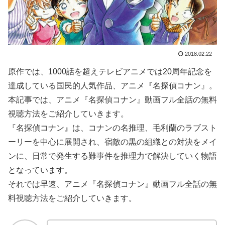
2018.02.22
原作では、1000話を超えテレビアニメでは20周年記念を
達成している国民的人気作品、アニメ『名探偵コナン』。
本記事では、アニメ『名探偵コナン』動画フル全話の無料
視聴方法をご紹介していきます。
『名探偵コナン』は、コナンの名推理、毛利蘭のラブスト
ーリーを中心に展開され、宿敵の黒の組織との対決をメイ
ンに、日常で発生する難事件を推理力で解決していく物語
となっています。
それでは早速、アニメ『名探偵コナン』動画フル全話の無
料視聴方法をご紹介していきます。