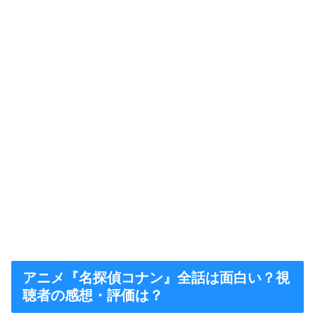
アニメ『名探偵コナン』全話は面白い？視
聴者の感想・評価は？