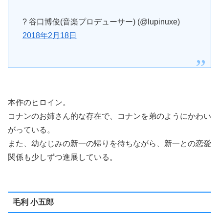
? 谷口博俊(音楽プロデューサー) (@lupinuxe)
2018年2月18日
本作のヒロイン。
コナンのお姉さん的な存在で、コナンを弟のようにかわい
がっている。
また、幼なじみの新一の帰りを待ちながら、新一との恋愛
関係も少しずつ進展している。
毛利 小五郎