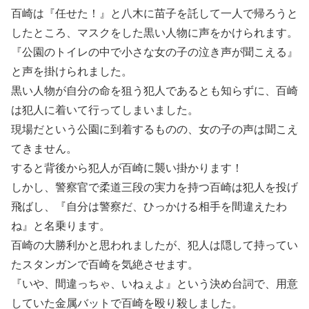
百崎は『任せた！』と八木に苗子を託して一人で帰ろうと
したところ、マスクをした黒い人物に声をかけられます。
『公園のトイレの中で小さな女の子の泣き声が聞こえる』
と声を掛けられました。
黒い人物が自分の命を狙う犯人であるとも知らずに、百崎
は犯人に着いて行ってしまいました。
現場だという公園に到着するものの、女の子の声は聞こえ
てきません。
すると背後から犯人が百崎に襲い掛かります！
しかし、警察官で柔道三段の実力を持つ百崎は犯人を投げ
飛ばし、『自分は警察だ、ひっかける相手を間違えたわ
ね』と名乗ります。
百崎の大勝利かと思われましたが、犯人は隠して持ってい
たスタンガンで百崎を気絶させます。
『いや、間違っちゃ、いねぇよ』という決め台詞で、用意
していた金属バットで百崎を殴り殺しました。