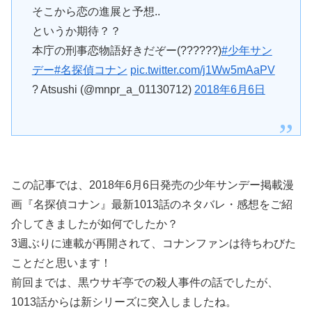
そこから恋の進展と予想..
というか期待？？
本庁の刑事恋物語好きだぞー(??????)
#少年サン
デー
#名探偵コナン
pic.twitter.com/j1Ww5mAaPV
? Atsushi (@mnpr_a_01130712)
2018年6月6日
この記事では、2018年6月6日発売の少年サンデー掲載漫
画『名探偵コナン』最新1013話のネタバレ・感想をご紹
介してきましたが如何でしたか？
3週ぶりに連載が再開されて、コナンファンは待ちわびた
ことだと思います！
前回までは、黒ウサギ亭での殺人事件の話でしたが、
1013話からは新シリーズに突入しましたね。