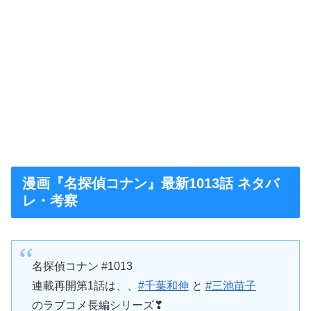
漫画『名探偵コナン』最新1013話 ネタバ
レ・考察
名探偵コナン #1013
連載再開第1話は、、
#千葉和伸
と
#三池苗子
のラブコメ長編シリーズ❣