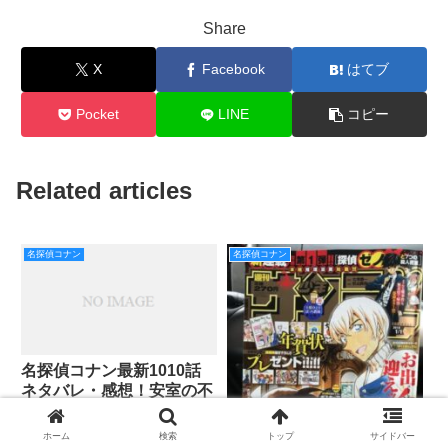
Share
X
Facebook
はてブ
Pocket
LINE
コピー
Related articles
名探偵コナン
名探偵コナン
名探偵コナン最新1010話
ネタバレ・感想！安室の不
審な動きとは？！
本記事は、2018年4月18日発売の
ホーム
検索
トップ
サイドバー