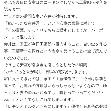
それを裏目に安室はスニーキングしながら工藤邸へ侵入を
試みます。
すると次の瞬間安室と赤井が対峙します。
『ぬかったな赤井秀一』という安室の言葉に対して
『その言葉、そっくりそちらに返すとしようか、バーボ
ン！』と返します。
赤井は、安室が今日工藤邸へ侵入すること、合い鍵を作る
事、工藤新一を探れという命令を受けることの全て読んで
いたのでした。
そうして安室が引き金を引こうとしたその瞬間。
”カチッ”っと音が鳴り、部屋の電気が付きます。
家に入ってきたのは、家主の工藤優作で、『今日は以前と
違って、お連れの方達はいらっしゃらないようなので、ゆ
っくりと妻の淹れた紅茶でも、味わっていってください
ね。』とおもてなしされてしまいます。
『レモンとミルクどちらにします？』優作と有希子の登場