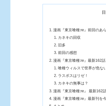
漫画『東京喰種:re』前回のあ
カネキの回収
旧多
前回の感想
漫画『東京喰種:re』最新162
喰種ウィルスで世界が危な
ラスボスはリゼ！
カネキの無事は？
漫画『東京喰種:re』 最新1
漫画『東京喰種:re』最新刊
まとめ