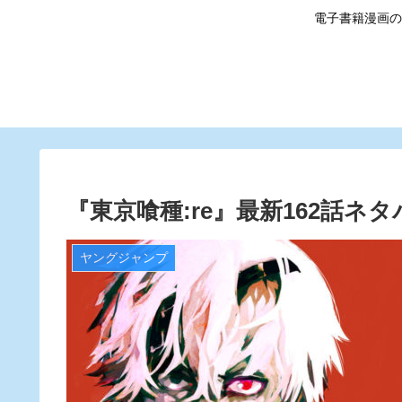
電子書籍漫画の
『東京喰種:re』最新162話
ヤングジャンプ