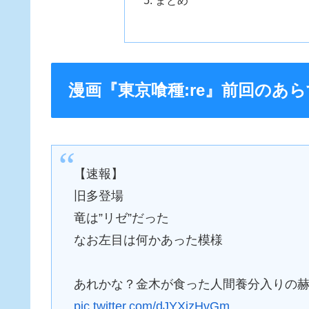
漫画『東京喰種:re』前回のあ
【速報】
旧多登場
竜は”リゼ”だった
なお左目は何かあった模様
あれかな？金木が食った人間養分入りの
pic.twitter.com/dJYXjzHvGm