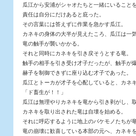
瓜江から安浦がシャオたちと一緒にいること
責任は自分にだけあると庇った。
その言葉には答えずに作業を急かす瓜江。
カネキの身体の大半が見えたころ、瓜江は一
竜の触手が襲いかかる。
それと同時にカネキを引き戻そうとする竜。
触手の相手を引き受け才子だったが、触手が
赫子を制御できずに座り込む才子であった。
瓜江とトーカが才子を心配していると、カネ
「ド畜生が！！」
瓜江は無理やりカネキを竜から引き剥がし、
カネキを取り出された竜は自壊を始める。
それに呼応するように地上のバケモノたちが
竜の崩壊に歓喜している本部の元へ、カネキ