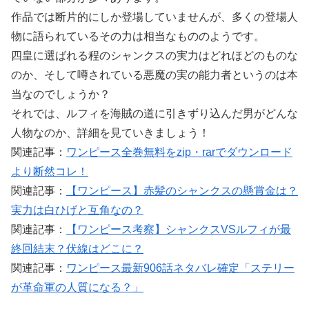
作品では断片的にしか登場していませんが、多くの登場人
物に語られているその力は相当なもののようです。
四皇に選ばれる程のシャンクスの実力はどれほどのものな
のか、そして噂されている悪魔の実の能力者というのは本
当なのでしょうか？
それでは、ルフィを海賊の道に引きずり込んだ男がどんな
人物なのか、詳細を見ていきましょう！
関連記事：
ワンピース全巻無料をzip・rarでダウンロード
より断然コレ！
関連記事：
【ワンピース】赤髪のシャンクスの懸賞金は？
実力は白ひげと互角なの？
関連記事：
【ワンピース考察】シャンクスVSルフィが最
終回結末？伏線はどこに？
関連記事：
ワンピース最新906話ネタバレ確定「ステリー
が革命軍の人質になる？」