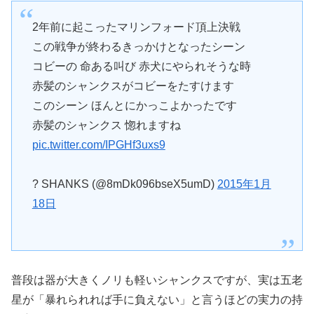
2年前に起こったマリンフォード頂上決戦
この戦争が終わるきっかけとなったシーン
コビーの 命ある叫び 赤犬にやられそうな時
赤髪のシャンクスがコビーをたすけます
このシーン ほんとにかっこよかったです
赤髪のシャンクス 惚れますね
pic.twitter.com/IPGHf3uxs9
? SHANKS (@8mDk096bseX5umD)
2015年1月
18日
普段は器が大きくノリも軽いシャンクスですが、実は五老
星が「暴れられれば手に負えない」と言うほどの実力の持