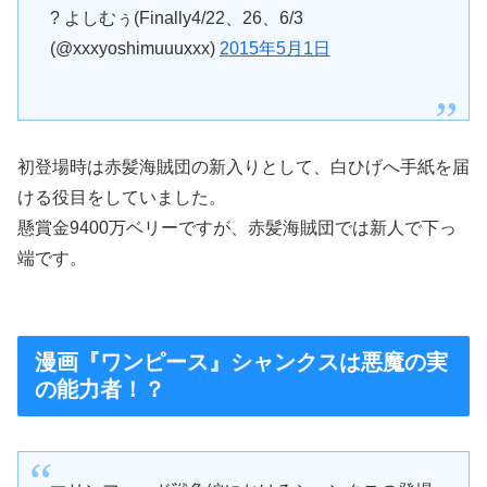
? よしむぅ(Finally4/22、26、6/3
(@xxxyoshimuuuxxx)
2015年5月1日
初登場時は赤髪海賊団の新入りとして、白ひげへ手紙を届
ける役目をしていました。
懸賞金9400万ベリーですが、赤髪海賊団では新人で下っ
端です。
漫画『ワンピース』シャンクスは悪魔の実
の能力者！？