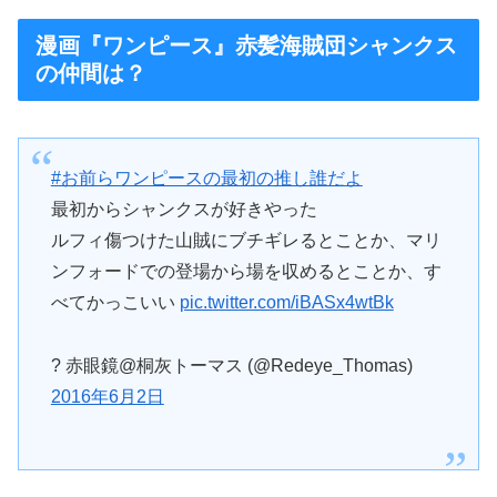
漫画『ワンピース』赤髪海賊団シャンクス
の仲間は？
#お前らワンピースの最初の推し誰だよ
最初からシャンクスが好きやった
ルフィ傷つけた山賊にブチギレるとことか、マリ
ンフォードでの登場から場を収めるとことか、す
べてかっこいい
pic.twitter.com/iBASx4wtBk
? 赤眼鏡@桐灰トーマス (@Redeye_Thomas)
2016年6月2日