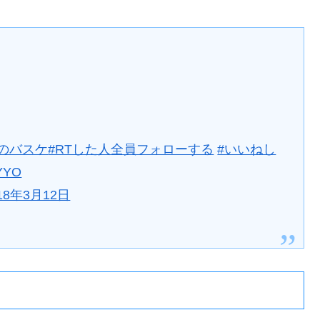
のバスケ
#RTした人全員フォローする
#いいねし
OYYO
18年3月12日