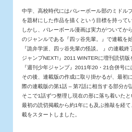
中学、高校時代にはバレーボール部のミドル
を題材にした作品を描くという目標を持って
しかし、バレーボール漫画は実力がついてか
のジャンルである『四ッ谷先輩。』で連載を
『詭弁学派、四ッ谷先輩の怪談。 』の連載終
ジャンプNEXT!』2011 WINTERに増刊読
『週刊少年ジャンプ』2011年20・21合併
その後、連載版の作成に取り掛かるが、最初
際の連載版の第1話 – 第7話に相当する部分
そこで1話ずつ整理し現在の形に落ち着いたと
最初の読切掲載から約1年にも及ぶ推敲を経て、
載をスタートしました。