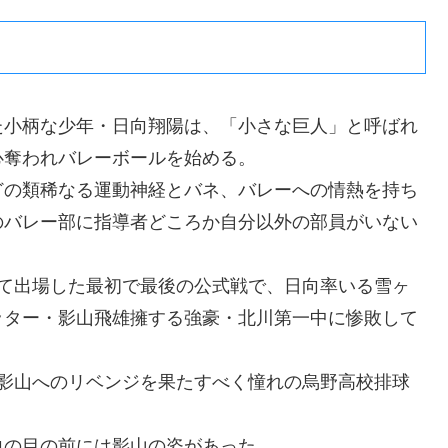
た小柄な少年・日向翔陽は、「小さな巨人」と呼ばれ
心奪われバレーボールを始める。
どの類稀なる運動神経とバネ、バレーへの情熱を持ち
のバレー部に指導者どころか自分以外の部員がいない
めて出場した最初で最後の公式戦で、日向率いる雪ヶ
ッター・影山飛雄擁する強豪・北川第一中に惨敗して
、影山へのリベンジを果たすべく憧れの烏野高校排球
向の目の前には影山の姿があった。