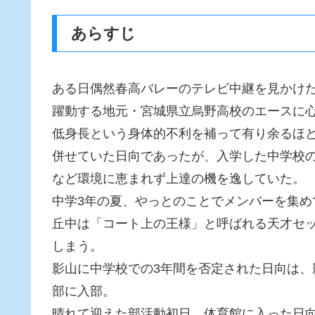
あらすじ
ある日偶然春高バレーのテレビ中継を見かけ
躍動する地元・宮城県立烏野高校のエースに
低身長という身体的不利を補って有り余るほ
併せていた日向であったが、入学した中学校
など環境に恵まれず上達の機を逸していた。
中学3年の夏、やっとのことでメンバーを集
丘中は「コート上の王様」と呼ばれる天才セ
しまう。
影山に中学校での3年間を否定された日向は
部に入部。
晴れて迎えた部活動初日、体育館に入った日