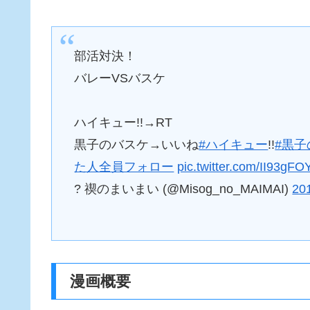
部活対決！
バレーVSバスケ
ハイキュー!!→RT
黒子のバスケ→いいね
#ハイキュー
!!
#黒子
た人全員フォロー
pic.twitter.com/II93gF
? 禊のまいまい (@Misog_no_MAIMAI)
20
漫画概要