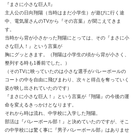
『まさに小さな巨人!!』
主人公の日向翔陽（当時はまだ小学生）が遊びに行く途
中、電気屋さんのTVから『その言葉』が聞こえてきま
す。
当時から背が小さかった翔陽にとっては、その『まさに小
さな巨人！』という言葉が
胸にグッときます。（翔陽は小学生の頃から背が小さく、
整列する時も1番前でした。）
（そのTVに映っていたのは小さな選手がバレーボールの
コートの中を自由に飛びまわり、次々と得点を奪っていく
姿が映し出されていたのです）
『まさに小さな巨人！』という言葉が『翔陽』の今後の運
命を変えるきっかけとなります。
それから時は流れ、中学校に入学した翔陽。
部活は『バレーボール部！』と決めていたのですが、そこ
の中学校には驚く事に『男子バレーボール部』はありませ