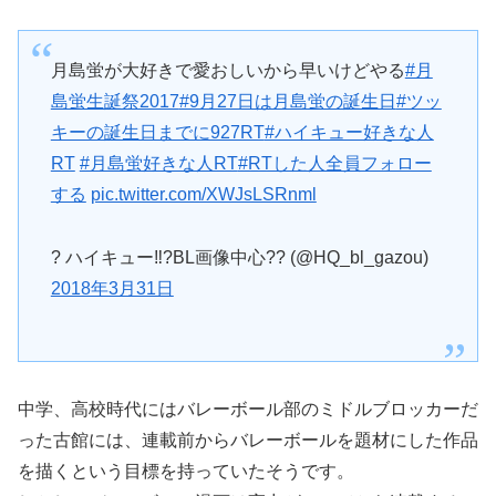
月島蛍が大好きで愛おしいから早いけどやる
#月
島蛍生誕祭2017
#9月27日は月島蛍の誕生日
#ツッ
キーの誕生日までに927RT
#ハイキュー好きな人
RT
#月島蛍好きな人RT
#RTした人全員フォロー
する
pic.twitter.com/XWJsLSRnml
? ハイキュー‼?BL画像中心?? (@HQ_bl_gazou)
2018年3月31日
中学、高校時代にはバレーボール部のミドルブロッカーだ
った古館には、連載前からバレーボールを題材にした作品
を描くという目標を持っていたそうです。