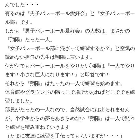
んでした・・・
有るのは『男子バレーボール愛好会』と『女子バレーボー
ル部』です。
しかも『男子バレーボール愛好会』の人数は、まさかの
『翔陽』たった一人。
『女子バレーボール部に混ざって練習するか？』と空気の
読めない担任の先生は翔陽に言います。
何が何でもバーレーボールをやりたい翔陽は『一人でやり
ます！小さな巨人になります！』と即答です！
それから『翔陽』はたったの一人で練習を始めます。
体育館やグラウンドの隅っこで場所があればどこででも練
習しました。
部員がたったの一人なので、当然試合には出られません
が、小学生からの夢をあきらめない『翔陽』は一人で黙々
と練習を積み重ねていきます
（たまに友達に練習を手伝ってもらいますが・・・）