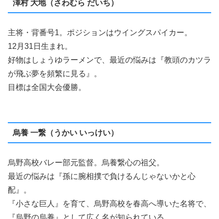
澤村 大地（さわむら だいち）
主将・背番号1。ポジションはウイングスパイカー。
12月31日生まれ。
好物はしょうゆラーメンで、最近の悩みは『教頭のカツラ
が飛ぶ夢を頻繁に見る』。
目標は全国大会優勝。
烏養 一繋（うかい いっけい）
烏野高校バレー部元監督。烏養繋心の祖父。
最近の悩みは『孫に腕相撲で負けるんじゃないかと心
配』。
『小さな巨人』を育て、烏野高校を春高へ導いた名将で、
『烏野の烏養』として広く名が知られている。