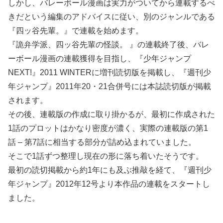
しかし、バレーボール漫画は実力がついてから連載するべ
きだという編集のアドバイスに従い、別のジャンルである
『四ッ谷先輩。』で連載を始めます。
『詭弁学派、四ッ谷先輩の怪談。 』の連載終了後、バレ
ーボール漫画の連載獲得を目指し、『少年ジャンプ
NEXT!』2011 WINTERに増刊読切版を掲載し、『週刊少
年ジャンプ』2011年20・21合併号には本誌読切版が掲載
されます。
その後、連載版の作成に取り掛かるが、最初に作成された
1話のプロットはかなり密度が濃く、実際の連載版の第1
話 – 第7話に相当する部分が詰め込まれていました。
そこで1話ずつ整理し現在の形に落ち着いたそうです。
最初の読切掲載から約1年にも及ぶ推敲を経て、『週刊少
年ジャンプ』2012年12号より本作品の連載をスタートし
ました。