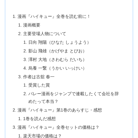
漫画『ハイキュー』全巻を読む前に！
漫画概要
主要登場人物について
日向 翔陽（ひなた しょうよう）
影山 飛雄（かげやま とびお）
澤村 大地（さわむら だいち）
烏養 一繋（うかい いっけい）
作者は古舘 春一
受賞した賞
バレー漫画をジャンプで連載したくて会社を辞
めたって本当？
漫画『ハイキュー』第1巻のあらすじ・感想
1巻を読んだ感想
漫画『ハイキュー』全巻セットの価格は？
楽天市場の価格は？