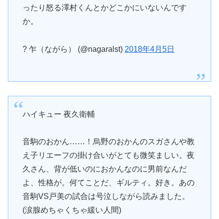
ったり怒る澤村くんとかどこかにいないんです
か。
? 乍（ながら） (@nagaralst)
2018年4月5日
ハイキュー 夜久衛輔
音駒のおかん……！烏野のおかんのスガさんや教
え子リエーフの掛け合いがとても微笑ましい。夜
久さん、背が低いのにおかんなのに男前なんだ
よ、性格が。何てことだ、ギルティ。好き。あの
音駒VS戸美の試合は号泣しながら読みました。
(涙腺めちゃくちゃ緩い人間)