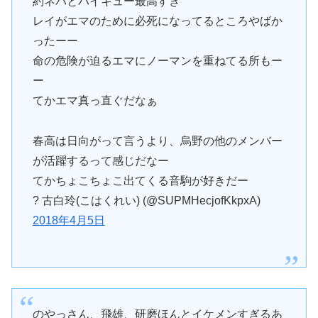
約ネバとハイキュー最高すぎ
レイがエマのために必死になってるところやばか
ったーー
命の危険が迫るエマにノーマンを重ねてる所もー
ー
てかエマ真っ直ぐだなぁ
春高は日向がって言うより、烏野の他のメンバー
が活躍するって感じだなー
てかちょこちょこ出てくる音駒が好きだー
? 古白玲(こはくれい) (@SUPMHecjofKkpxA)
2018年4月5日
のやっさん、飛雄、研磨ほんとイケメンすぎるあ