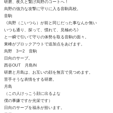
研磨、夜久と繋げ烏野のコートへ！
烏野の強力な攻撃に守りに入る音駒高校。
音駒
《烏野（こいつら）が前と同じだった事なんか無い
いつも通り、探って、慣れて、見極めろ》
と一瞬で引いて守りの体勢を取る音駒の面々。
東峰がブロックアウトで追加点をあげます。
烏野 3ー2 音駒
日向のサーブ。
西谷OUT 月島IN
研磨と月島は、お互いの顔を無言で見つめます。
苦手そうな表情をする研磨。
月島
（この人けっこう顔に出るよな
僕の事嫌ですか光栄です）
日向のサーブを福永が拾います。