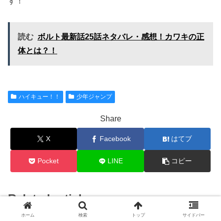
す！
読む
ボルト最新話25話ネタバレ・感想！カワキの正
体とは？！
ハイキュー！！
少年ジャンプ
Share
X
Facebook
はてブ
Pocket
LINE
コピー
Related articles
ホーム
検索
トップ
サイドバー