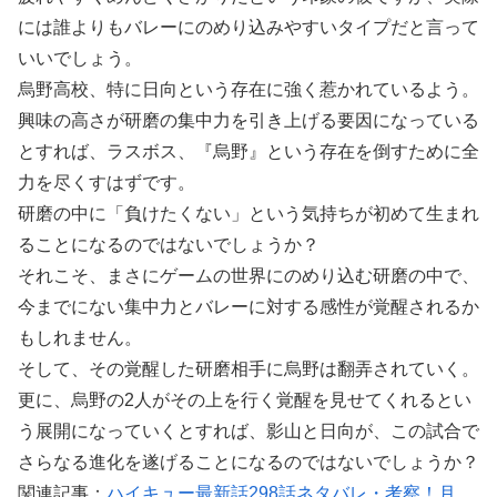
には誰よりもバレーにのめり込みやすいタイプだと言って
いいでしょう。
烏野高校、特に日向という存在に強く惹かれているよう。
興味の高さが研磨の集中力を引き上げる要因になっている
とすれば、ラスボス、『烏野』という存在を倒すために全
力を尽くすはずです。
研磨の中に「負けたくない」という気持ちが初めて生まれ
ることになるのではないでしょうか？
それこそ、まさにゲームの世界にのめり込む研磨の中で、
今までにない集中力とバレーに対する感性が覚醒されるか
もしれません。
そして、その覚醒した研磨相手に烏野は翻弄されていく。
更に、烏野の2人がその上を行く覚醒を見せてくれるとい
う展開になっていくとすれば、影山と日向が、この試合で
さらなる進化を遂げることになるのではないでしょうか？
関連記事：
ハイキュー最新話298話ネタバレ・考察！月