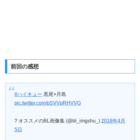
前回の感想
#ハイキュー
黒尾×月島
pic.twitter.com/pSVVpRHVVG
? オススメのBL画像集 (@bl_imgshu_)
2018年4月
5日