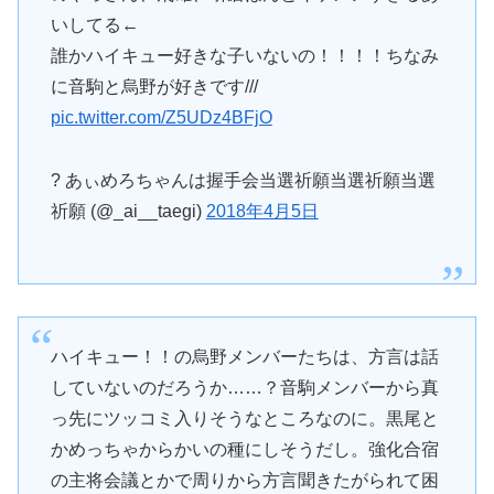
いしてる←
誰かハイキュー好きな子いないの！！！！ちなみ
に音駒と烏野が好きです///
pic.twitter.com/Z5UDz4BFjO
? あぃめろちゃんは握手会当選祈願当選祈願当選
祈願 (@_ai__taegi)
2018年4月5日
ハイキュー！！の烏野メンバーたちは、方言は話
していないのだろうか……？音駒メンバーから真
っ先にツッコミ入りそうなところなのに。黒尾と
かめっちゃからかいの種にしそうだし。強化合宿
の主将会議とかで周りから方言聞きたがられて困