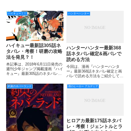
ハイキュー！！
ハンターハンター
ハイキュー最新話305話ネ
ハンターハンター最新368
タバレ・考察！研磨の攻略
話ネタバレ確定&画バレで
法を発見？！
読める方法
本記事は、2018年6月11日発売の
今回は、漫画『ハンターハンタ
週刊少年ジャンプ掲載漫画『ハイ
ー』最新368話ネタバレ確定と画
キュー』最新305話のネタバレ・
バレで読める方法をご紹介してい
考察をご紹介していきます。 前
きます。 前回の367話では、クラ
回304話では、音駒に第一セット
ピカが「絶対時間(エンペラータ
約束のネバーランド
僕のヒーロー アカデミア
を先取されてしまいましたね。
イム)」の能力を発動したままの
烏野はシンクロ攻撃を連続で拾わ
状態で、船内の中を歩いていまし
れた上に、ミスを連発
た。 第五王子の兵隊が来る
ヒロアカ最新175話ネタバ
レ・考察！ジェントルとラ