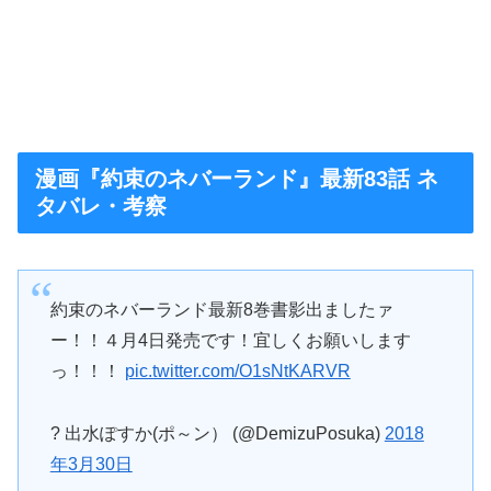
漫画『約束のネバーランド』最新83話 ネ
タバレ・考察
約束のネバーランド最新8巻書影出ましたァ
ー！！４月4日発売です！宜しくお願いします
っ！！！
pic.twitter.com/O1sNtKARVR
? 出水ぽすか(ポ～ン） (@DemizuPosuka)
2018
年3月30日