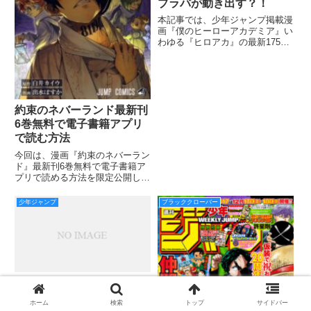
ブラバが動き出す？！
本記事では、少年ジャンプ掲載漫
画『僕のヒーローアカデミア』い
わゆる『ヒロアカ』の最新175話
のネタバレ・考察をお届けしてい
きます！ 前回は、デクにまさか
のクビ宣言が出てしまいました！
エリちゃんに踊ると言ってしまっ
たデク。 呆然としてしまい
約束のネバーランド最新刊
6巻無料で電子書籍アプリ
で読む方法
今回は、漫画『約束のネバーラン
ド』最新刊6巻無料で電子書籍ア
プリで読める方法を限定公開して
いきます。 白井カイウ（原
作）、出水ぽすか（作画）による
少年ジャンプ
ブラッククローバー
日本の漫画作品。 『週刊少年ジ
ャンプ』（集英社）2016年35号
より連載中です。 略称はネバ、
【銀魂】最新670ネタバ
レ・感想！万事屋解散？！
ホーム
検索
トップ
サイドバー