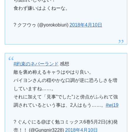
食わず嫌いはよくねーな。
? クフウゥ (@yorokobiuri)
2018年4月10日
#約束のネバーランド
感想
敵を褒め称えるキャラはやはり良い。
バイヨンさんの穏やかな口調が逆に恐ろしさを増
していますね……。
それに加えて「見事”でした”｣と傍点がふられて強
調されているという事は、2人はもう……。
#wj19
? ぐんぐにる@ぼく勉コミックス6巻5月2日(水)発
売！！ (@Gungnir3228)
2018年4月10日