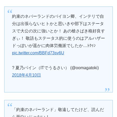
約束のネバーランドのバイヨン卿、インテリで自
分は出張らないヒトかと思いきや部下はステータ
スで大公の次に強いとか！ あの槍さばき格好良す
ぎぃ！ 敬語もステータス的に使うのはアルハザー
ドっぽいが遥かに肉体労働派でしたか…ﾄｸｩﾝ
pic.twitter.com/BBFd73sv6U
? 夏乃パイン（ITでうるさい） (@oomagatoki)
2018年4月10日
「約束のネバーランド」敬遠してたけど、読んだ
ら面白いじゃない！