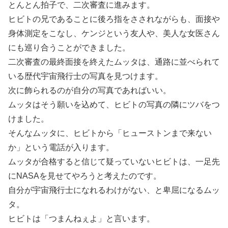
とんとん拍子で、二次審査に進みます。
ヒビトの兄であることに後ろ指をさされながらも、面接や
身体測定をこなし、ケンジという友人や、美人な女医さん
にも巡り合うことができました。
二次審査の最終面接を終えたムッタは、通路に並べられて
いる歴代宇宙飛行士の写真を見つけます。
次に飾られるのが自分の写真であればいい。
ムッタはそう願いを込めて、ヒビトの写真の隣にツバをつ
けました。
そんなムッタに、ヒビトから「ヒューストンまで来ない
か」という電話が入ります。
ムッタが合格すると信じて疑っていないヒビトは、一足先
にNASAを見せてやろうと考えたのです。
自分が宇宙飛行士になれるわけがない、と卑屈になるムッ
タ。
ヒビトは「つまんねぇよ」と言います。