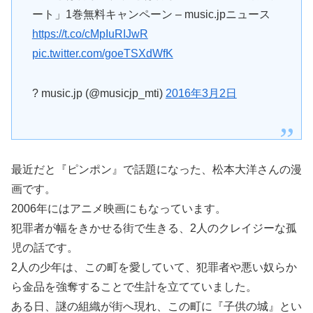
ート」1巻無料キャンペーン – music.jpニュース
https://t.co/cMpIuRIJwR
pic.twitter.com/goeTSXdWfK
? music.jp (@musicjp_mti)
2016年3月2日
最近だと『ピンポン』で話題になった、松本大洋さんの漫
画です。
2006年にはアニメ映画にもなっています。
犯罪者が幅をきかせる街で生きる、2人のクレイジーな孤
児の話です。
2人の少年は、この町を愛していて、犯罪者や悪い奴らか
ら金品を強奪することで生計を立てていました。
ある日、謎の組織が街へ現れ、この町に『子供の城』とい