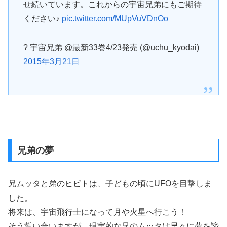
せ続いています。これからの宇宙兄弟にもご期待
ください♪
pic.twitter.com/MUpVuVDnOo
? 宇宙兄弟 @最新33巻4/23発売 (@uchu_kyodai)
2015年3月21日
兄弟の夢
兄ムッタと弟のヒビトは、子どもの頃にUFOを目撃しま
した。
将来は、宇宙飛行士になって月や火星へ行こう！
そう誓い合いますが、現実的な兄のムッタは早々に夢を諦