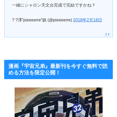
一緒にシャロン天文台完成で完結ですかね？
? ?澤”pieeeerre”鎮 (@pieeeerre)
2018年2月18日
漫画『宇宙兄弟』最新刊を今すぐ無料で読
める方法を限定公開！