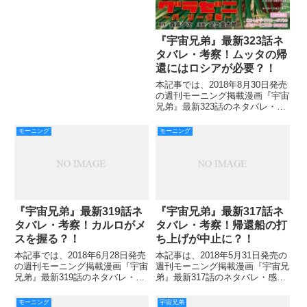
寄ったベティが破裂で吹き飛ばさ
れ、安否が心配されました。 幸
い意識はあったものの、まだまだ
予断を許しません。 310話では、
『宇宙兄弟』最新323話ネ
気胸か血胸ではないかと判
タバレ・考察！ムッタの帰
還にはロシアが必要？！
本記事では、2018年8月30日発売
の週刊モーニング掲載漫画『宇宙
兄弟』最新323話のネタバレ・感
想をお届けしていきます！ 前回
322話では、ベティの手術が無事
モーニング
モーニング
成功し、みんなホッとしている一
方で、Ａチーム帰還の情報がなか
なか入ってこない状況
『宇宙兄弟』最新319話ネ
『宇宙兄弟』最新317話ネ
タバレ・考察！カルロがメ
タバレ・考察！帰還船の打
スを握る？！
ち上げが中止に？！
本記事では、2018年6月28日発売
本記事は、2018年5月31日発売の
の週刊モーニング掲載漫画『宇宙
週刊モーニング掲載漫画『宇宙兄
兄弟』最新319話のネタバレ・感
弟』最新317話のネタバレ・感想
想をお届けしていきます！ 前回
をご紹介していきます。 前回316
318話では、出血量がどんどん増
話では、ベティがISSで前代未聞
モーニング
宇宙兄弟