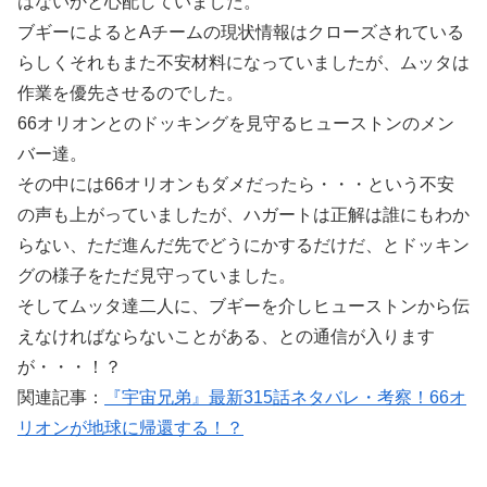
はないかと心配していました。
ブギーによるとAチームの現状情報はクローズされている
らしくそれもまた不安材料になっていましたが、ムッタは
作業を優先させるのでした。
66オリオンとのドッキングを見守るヒューストンのメン
バー達。
その中には66オリオンもダメだったら・・・という不安
の声も上がっていましたが、ハガートは正解は誰にもわか
らない、ただ進んだ先でどうにかするだけだ、とドッキン
グの様子をただ見守っていました。
そしてムッタ達二人に、ブギーを介しヒューストンから伝
えなければならないことがある、との通信が入ります
が・・・！？
関連記事：
『宇宙兄弟』最新315話ネタバレ・考察！66オ
リオンが地球に帰還する！？