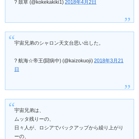
? 鼓草 (@kokekakiki1)
2018年4月2日
宇宙兄弟のシャロン天文台思い出した。
? 航海☆帝王(闘病中) (@kaizokuoji)
2018年3月21
日
宇宙兄弟は、
ムッタ残りーの、
日々人が、ロシアでバックアップから繰り上がり
ーの、