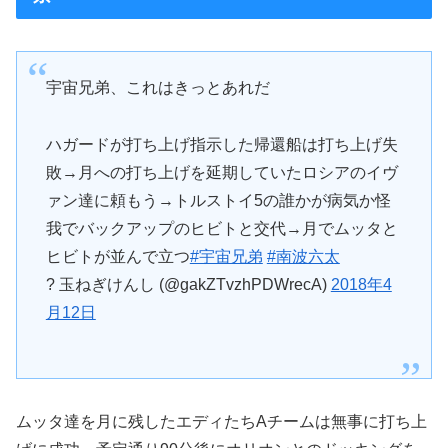
宇宙兄弟、これはきっとあれだ
ハガードが打ち上げ指示した帰還船は打ち上げ失
敗→月への打ち上げを延期していたロシアのイヴ
ァン達に頼もう→トルストイ5の誰かが病気か怪
我でバックアップのヒビトと交代→月でムッタと
ヒビトが並んで立つ
#宇宙兄弟
#南波六太
? 玉ねぎけんし (@gakZTvzhPDWrecA)
2018年4
月12日
ムッタ達を月に残したエディたちAチームは無事に打ち上