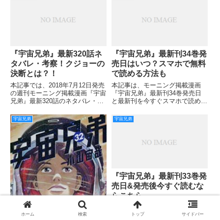
えていくベティ。 1300mlにまで
の手術を受けることが決まりまし
増えてしまい、一刻も早い対応が
たね。 ただし、月面クルーには
望まれます。
このことは知らさ
『宇宙兄弟』最新320話ネ
『宇宙兄弟』最新刊34巻発
タバレ・考察！クジョーの
売日はいつ？スマホで無料
決断とは？！
で読める方法も
本記事では、2018年7月12日発売
本記事は、モーニング掲載漫画
の週刊モーニング掲載漫画『宇宙
『宇宙兄弟』最新刊34巻発売日
兄弟』最新320話のネタバレ・感
と最新刊を今すぐスマホで読める
想をお届けしていきます！ 前回
方法についてご紹介していきま
319話では、いよいよ手術の準備
す。 『宇宙兄弟』は、幼いころ
宇宙兄弟
宇宙兄弟
が整い、ロボットを見たベティは
に宇宙飛行士になると誓い合った
少し不安そうです。 クリスへの
兄弟の話です。 先に夢を叶えた
想いをカルロに託しま
のは弟のヒビトでしたが、兄のム
ッタ
『宇宙兄弟』最新刊33巻発
売日&発売後今すぐ読むな
らこちら
本記事は、週刊モーニング掲載漫
ホーム
検索
トップ
サイドバー
画『宇宙兄弟』最新刊33巻発売