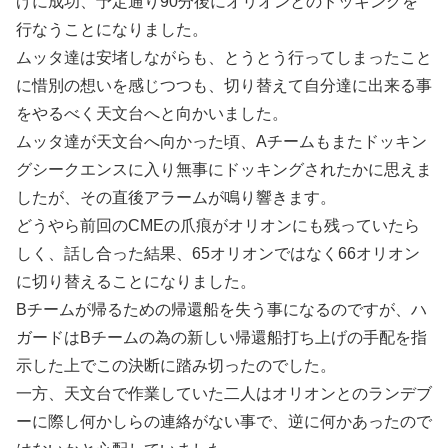
げに成功、予定通り90分後にオリオンとのドッキングを
行なうことになりました。
ムッタ達は安堵しながらも、とうとう行ってしまったこと
に惜別の想いを感じつつも、切り替えて自分達に出来る事
をやるべく天文台へと向かいました。
ムッタ達が天文台へ向かった頃、Aチームもまたドッキン
グシークエンスに入り無事にドッキングされたかに思えま
したが、その直後アラームが鳴り響きます。
どうやら前回のCMEの爪痕がオリオンにも残っていたら
しく、話し合った結果、65オリオンではなく66オリオン
に切り替えることになりました。
Bチームが帰るための帰還船を失う事になるのですが、ハ
ガードはBチームの為の新しい帰還船打ち上げの手配を指
示した上でこの決断に踏み切ったのでした。
一方、天文台で作業していた二人はオリオンとのランデブ
ーに際し何かしらの連絡がない事で、逆に何かあったので