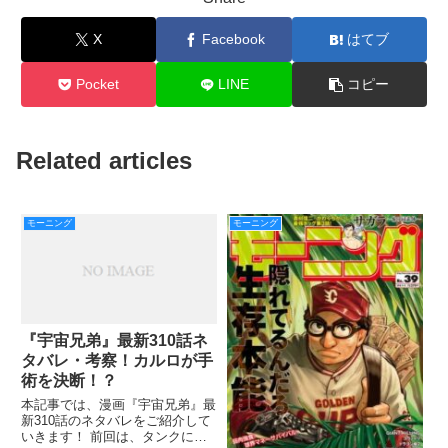
X
Facebook
はてブ
Pocket
LINE
コピー
Related articles
モーニング
モーニング
『宇宙兄弟』最新310話ネ
タバレ・考察！カルロが手
術を決断！？
本記事では、漫画『宇宙兄弟』最
新310話のネタバレをご紹介して
いきます！ 前回は、タンクに近