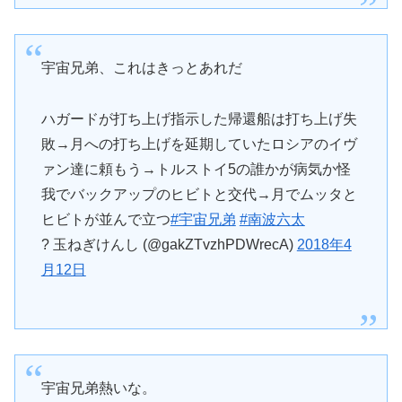
宇宙兄弟、これはきっとあれだ
ハガードが打ち上げ指示した帰還船は打ち上げ失
敗→月への打ち上げを延期していたロシアのイヴ
ァン達に頼もう→トルストイ5の誰かが病気か怪
我でバックアップのヒビトと交代→月でムッタと
ヒビトが並んで立つ
#宇宙兄弟
#南波六太
? 玉ねぎけんし (@gakZTvzhPDWrecA)
2018年4
月12日
宇宙兄弟熱いな。