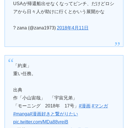
USAが帰還船出せなくなってピンチ、だけどロシ
アから日々人が助けに行くとかいう展開かな
? zana (@zana1973)
2018年4月11日
「約束」
重い任務。
出典
作「小山宙哉」 「宇宙兄弟」
「モーニング 2018年 17号」
#漫画
#マンガ
#manga
#漫画好きと繋がりたい
pic.twitter.com/MDa88vreiB