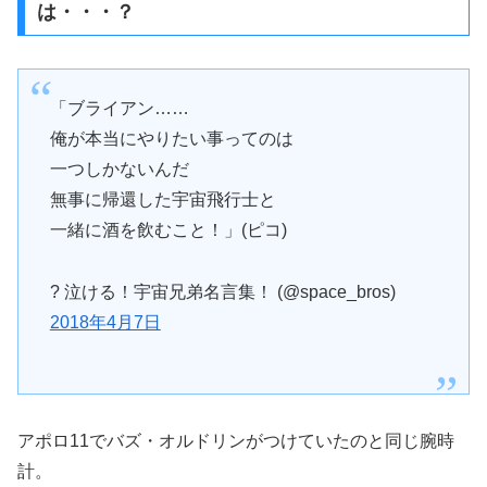
は・・・？
「ブライアン……
俺が本当にやりたい事ってのは
一つしかないんだ
無事に帰還した宇宙飛行士と
一緒に酒を飲むこと！」(ピコ)
? 泣ける！宇宙兄弟名言集！ (@space_bros)
2018年4月7日
アポロ11でバズ・オルドリンがつけていたのと同じ腕時
計。