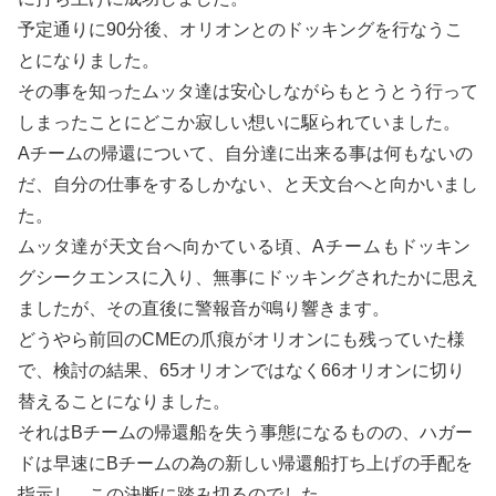
予定通りに90分後、オリオンとのドッキングを行なうこ
とになりました。
その事を知ったムッタ達は安心しながらもとうとう行って
しまったことにどこか寂しい想いに駆られていました。
Aチームの帰還について、自分達に出来る事は何もないの
だ、自分の仕事をするしかない、と天文台へと向かいまし
た。
ムッタ
達が天文台へ向かている頃、Aチームも
ドッキン
グシークエンスに入り、無事にドッキングされたかに思え
ましたが、その直後に警報音が鳴り響きます。
どうやら前回のCMEの爪痕がオリオンにも残っていた様
で、検討の結果、65オリオンではなく66オリオンに切り
替えることになりました。
それはBチームの帰還船を失う事態になるものの、ハガー
ドは早速にBチームの為の新しい帰還船打ち上げの手配を
指示し、この決断に踏み切るのでした。