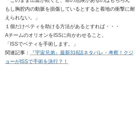
「このまま出血が続くと、命の危険があるのはもちろん
もし胸腔内の動脈を損傷しているとすると着地の衝撃に耐
えられない。」
１個だけベティを助ける方法があるとすれば・・・
AチームのオリオンをISSに向かわせること。
「ISSでベティを手術します。」
関連記事：
『宇宙兄弟』最新316話ネタバレ・考察！クジ
ョーがISSで手術を決行？！