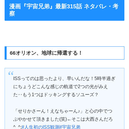
漫画『宇宙兄弟』最新315話 ネタバレ・考
察
66オリオン、地球に帰還する！
ISSってのは思ったより、早いんだな！5時半過ぎ
にちょうどこんな感じの軌道で2つの光がみえ
た‥もう1つはドッキングするソユーズ？
「せりかさーん！えなちゃーん♪」と心の中でつ
ぶやかせて頂きました(笑)←そこは大西さんだろ
^_^;
#人生初のISS観測
#宇宙兄弟