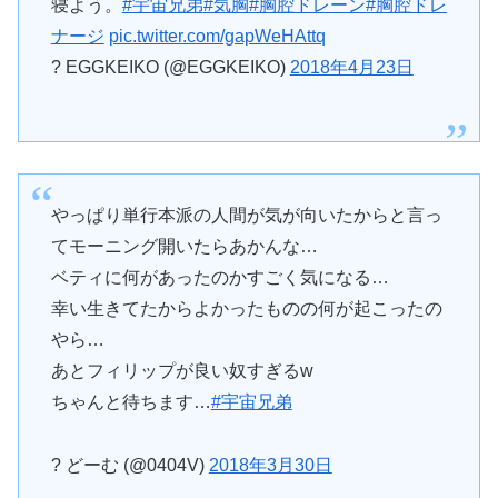
寝よう。
#宇宙兄弟
#気胸
#胸腔ドレーン
#胸腔ドレ
ナージ
pic.twitter.com/gapWeHAttq
? EGGKEIKO (@EGGKEIKO)
2018年4月23日
やっぱり単行本派の人間が気が向いたからと言っ
てモーニング開いたらあかんな…
ベティに何があったのかすごく気になる…
幸い生きてたからよかったものの何が起こったの
やら…
あとフィリップが良い奴すぎるw
ちゃんと待ちます…
#宇宙兄弟
? どーむ (@0404V)
2018年3月30日