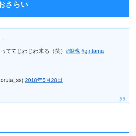
おさらい
い！
立っててじわじわ来る（笑）
#銀魂
#gintama
uta_ss)
2018年5月28日