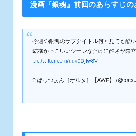
漫画『銀魂』前回のあらすじの
今週の銀魂のサブタイトル何回見ても酷
結構かっこいいシーンなだけに酷さが際
pic.twitter.com/udx9Djfw8V
? ぱっつぁん［オルタ］【AWF】 (@patsuor