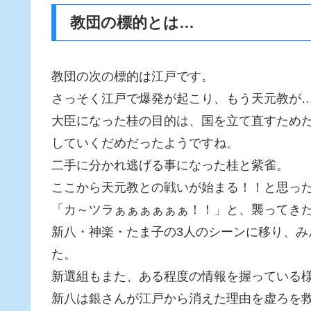
教団の標的とは…
教団の次の標的は江戸です。
さっそく江戸で爆発が起こり、もう天元教が
大臣になった桂の目的は、国を立て直すため
していくだめだったようですね。
二手に分かれ逃げる事になった桂と紫雀。
ここから天元教との戦いが始まる！！と思っ
「カ～ツラぁぁぁぁぁぁ！！」と、襲ってき
新八・神楽・たま子の3人のシーンに移り、
た。
新選組もまた、ある程度の情報を握っている
新八は銀さんが江戸から消えた理由を虚ろを