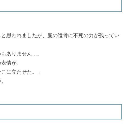
。
…と思われましたが、朧の遺骨に不死の力が残ってい
姿もありません…。
の表情が。
そこに立たせた。」
杉。