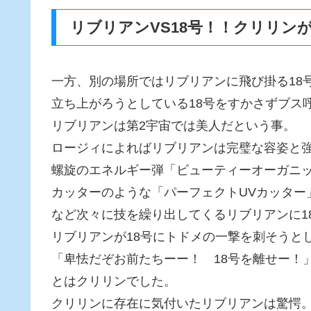
リブリアンVS18号！！クリリン
一方、別の場所ではリブリアンに飛び掛る18
立ち上がろうとしている18号をすかさずブス
リブリアンは第2宇宙では美人だという事。
ロージィによればリブリアンは完璧な容姿と
螺旋のエネルギー弾「ビューティーオーガニ
カッターのような「パーフェクトUVカッター
など次々に技を繰り出してくるリブリアンに1
リブリアンが18号にトドメの一撃を刺そうと
「卑怯だぞお前たちーー！ 18号を離せー！
とはクリリンでした。
クリリンに存在に気付いたリブリアンは驚愕