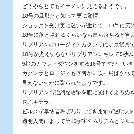
どうやらとてもイケメンに見えるようです。
18号の旦那だと知って更に驚愕。
ショックを受け美に迷いが生じて、18号に気
18号に落とされるくらいなら自ら落ちると宣
リブリアンはロージィとカクンサには最後ま
18号が煮え切らないリブリアンにキレて5秒
5秒のカウントダウンをする18号ですが、い
カクンサとロージィも何者かに吹っ飛ばされ
見えない何かに蹴られたようです。
リブリアンも強烈な攻撃を腹に受けてよろめ
喜ぶキテラ。
ビルスが卑怯者呼ばわりしてきますが透明人
透明人間によって第10宇宙のムリチムとジル