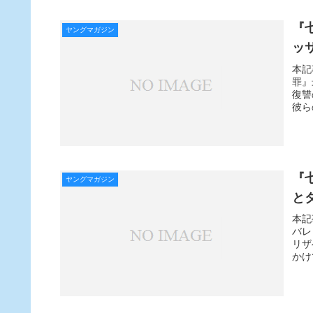
『
ヤングマガジン
ッ
本記
罪』
復讐
彼ら
『
ヤングマガジン
と
本記
バレ
リザ
かけ