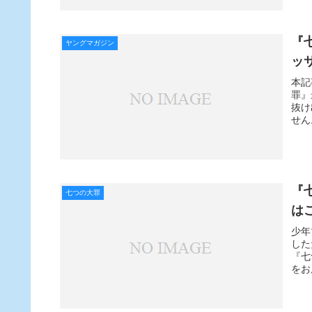
『
ヤングマガジン
ッ
本記
罪』
抜け
せん
『
七つの大罪
は
少年
した
『七
をお