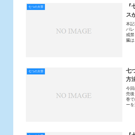
『
七つの大罪
ス
本記
バレ
戒禁
臓は
七
七つの大罪
方
今回
売後
巻で
ーを