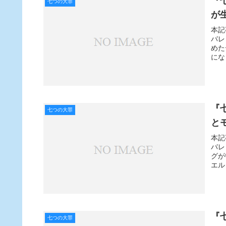
『
七つの大罪
が
本記
バレ
めた
にな
『
七つの大罪
と
本記
バレ
グが
エル
『
七つの大罪