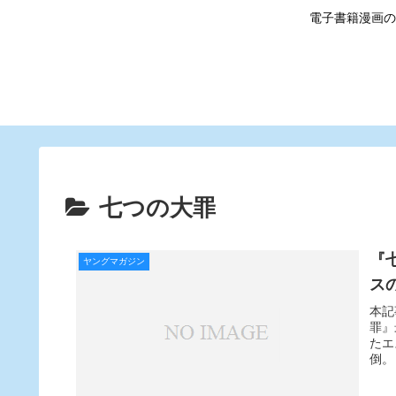
電子書籍漫画の
七つの大罪
『
ヤングマガジン
ス
本記
罪』
たエ
倒。