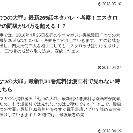
2018.05.10
七つの大罪』最新265話ネタバレ・考察！エスタロ
サの闘級が14万を超える！？
事では、2018年4月25日発売の少年マガジン掲載漫画『七つの大
最新265話のネタバレ・考察をご紹介していきます。 神の領域を
出し、四大天使二人を相手にしてもエスタロッサは引けを取りま
。 三つ目の戒禁を取り込み、変貌したエス
2018.04.27
七つの大罪』最新刊31巻無料は漫画村で見れない時
こちら
マガジン掲載漫画『七つの大罪』最新刊31巻無料は漫画村が閉鎖
ため、もう漫画村では見れないのはご存知ですか？ そこで、漫画
つの大罪』最新刊31巻無料を今すぐ電子書籍アプリで読める方法
届けしていきます！ 30巻では、最強最悪の魔
2018.04.19