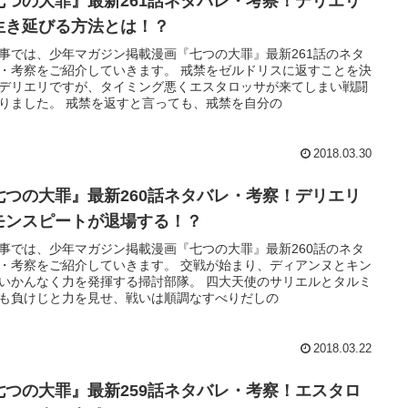
七つの大罪』最新261話ネタバレ・考察！デリエリ
生き延びる方法とは！？
事では、少年マガジン掲載漫画『七つの大罪』最新261話のネタ
・考察をご紹介していきます。 戒禁をゼルドリスに返すことを決
デリエリですが、タイミング悪くエスタロッサが来てしまい戦闘
りました。 戒禁を返すと言っても、戒禁を自分の
2018.03.30
七つの大罪』最新260話ネタバレ・考察！デリエリ
モンスピートが退場する！？
事では、少年マガジン掲載漫画『七つの大罪』最新260話のネタ
・考察をご紹介していきます。 交戦が始まり、ディアンヌとキン
いかんなく力を発揮する掃討部隊。 四大天使のサリエルとタルミ
も負けじと力を見せ、戦いは順調なすべりだしの
2018.03.22
七つの大罪』最新259話ネタバレ・考察！エスタロ