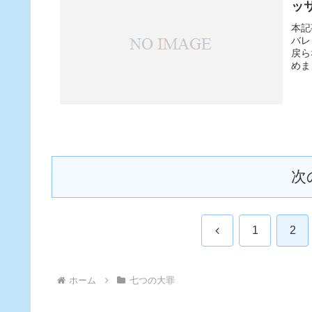
ッ
本記
バレ
戻ら
めま
次
前
1
2
へ
ホーム
七つの大罪