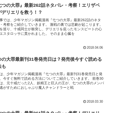
七つの大罪』最新262話ネタバレ・考察！エリザベ
がデリエリを救う！？
事では、少年マガジン掲載漫画『七つの大罪』最新262話のネタ
・考察をご紹介していきます。 激戦の裏では悲劇が起こります。
を巡り、十戒同士が衝突し、デリエリを庇ったモンスピートの心
エスタロッサに貫かれました。 そのまま心臓を
2018.04.06
つの大罪最新刊31巻発売日は？発売後今すぐ読める
法も
は、少年マガジン掲載漫画『七つの大罪』最新刊31巻発売日と発
、今すぐ無料で読める方法についてご紹介していきます。 前巻30
は、元十戒だった2人、妖精王と巨人の王が、七つの大罪のメンバ
逃がすためにおしゃぶり魔人チャンドラーと戦
2018.03.30