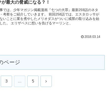
サが最大の脅威になる？！
事では、少年マガジン掲載漫画『七つの大罪』最新259話のネタ
・考察をご紹介していきます。 前回258話では、エスタロッサが
ないことに業を煮やしたメリオダスがついに戒禁の取り込みを始
した。 エリザベスに想いを告げるマーリンと、
2018.03.14
のページ
次
3
…
5
へ