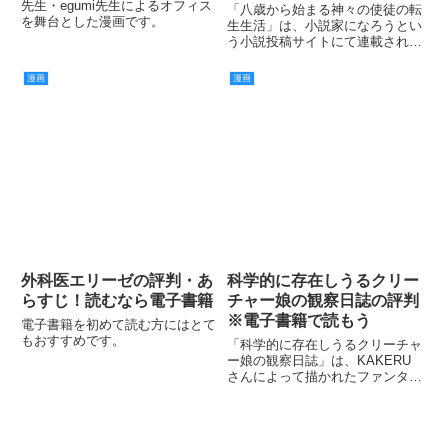
先生・egumi先生によるオフィス
「八歳から始まる神々の使徒の転
を舞台とした漫画です。
生生活」は、小説家になろうとい
う小説投稿サイトにて連載されて
いた小説が漫画化されたもので
す。
漫画
漫画
外科医エリーゼの評判・あ
科学的に存在しうるクリー
らすじ！読むなら電子書籍
チャー娘の観察日誌の評判
※電子書籍で読もう
電子書籍を初めて読む方にはとて
もおすすめです。
「科学的に存在しうるクリーチャ
ー娘の観察日誌」は、KAKERU
さんによって描かれたファンタジ
ー漫画です。