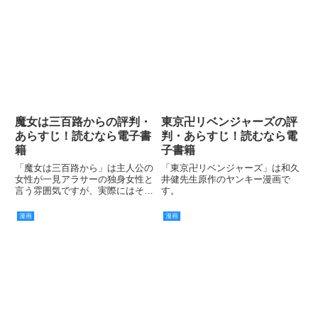
魔女は三百路からの評判・
東京卍リベンジャーズの評
あらすじ！読むなら電子書
判・あらすじ！読むなら電
籍
子書籍
「魔女は三百路から」は主人公の
「東京卍リベンジャーズ」は和久
女性が一見アラサーの独身女性と
井健先生原作のヤンキー漫画で
言う雰囲気ですが、実際にはその
す。
年齢が300歳の魔女であると言う
もので、300年間1人で生きてい
漫画
漫画
たために妬み嫉みに溢れており、
その彼女が周囲の人間と織りなす
様々なストーリーを描いたも