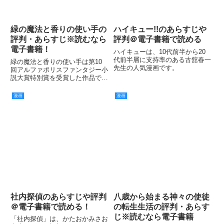
緑の魔法と香りの使い手の
ハイキュー!!のあらすじや
評判・あらすじ※読むなら
評判＠電子書籍で読める
電子書籍！
ハイキューは、10代前半から20
代前半層に支持率のある古舘春一
緑の魔法と香りの使い手は第10
先生の人気漫画です。
回アルファポリスファンタジー小
説大賞特別賞を受賞した作品で、
電子書籍で公開されています。
漫画
漫画
社内探偵のあらすじや評判
八歳から始まる神々の使徒
＠電子書籍で読める！
の転生生活の評判・あらす
じ※読むなら電子書籍
「社内探偵」は、かたおかみさお