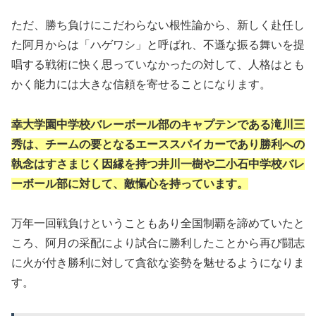
ただ、勝ち負けにこだわらない根性論から、新しく赴任し
た阿月からは「ハゲワシ」と呼ばれ、不遜な振る舞いを提
唱する戦術に快く思っていなかったの対して、人格はとも
かく能力には大きな信頼を寄せることになります。
幸大学園中学校バレーボール部のキャプテンである滝川三
秀は、チームの要となるエーススパイカーであり勝利への
執念はすさまじく因縁を持つ井川一樹や二小石中学校バレ
ーボール部に対して、敵愾心を持っています。
万年一回戦負けということもあり全国制覇を諦めていたと
ころ、阿月の采配により試合に勝利したことから再び闘志
に火が付き勝利に対して貪欲な姿勢を魅せるようになりま
す。