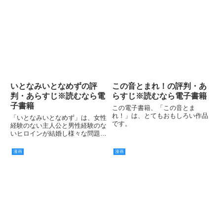
いとなみいとなめずの評
この音とまれ！の評判・あ
判・あらすじ※読むなら電
らすじ※読むなら電子書籍
子書籍
この電子書籍、「この音とま
れ！」は、とてもおもしろい作品
「いとなみいとなめず」は、女性
です。
経験のない主人公と男性経験のな
いヒロインが結婚し様々な問題に
直面しながら成長していくストー
リーとなっていますが、様々な物
漫画
漫画
事に対して経験がないためとんち
んかんなことばかりを行っている
ところが微笑ましいと評判の漫画