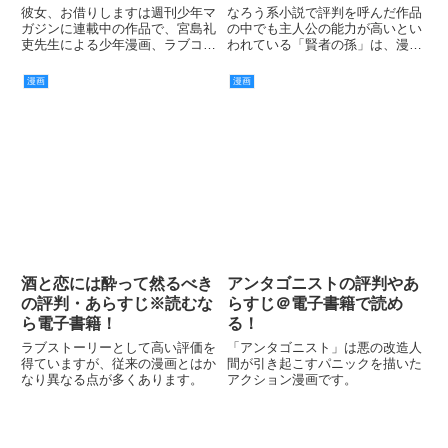
彼女、お借りしますは週刊少年マ
なろう系小説で評判を呼んだ作品
ガジンに連載中の作品で、宮島礼
の中でも主人公の能力が高いとい
吏先生による少年漫画、ラブコメ
われている「賢者の孫」は、漫画
ディです。
になってから、更にその迫力を増
したといわれています。
漫画
漫画
酒と恋には酔って然るべき
アンタゴニストの評判やあ
の評判・あらすじ※読むな
らすじ＠電子書籍で読め
ら電子書籍！
る！
ラブストーリーとして高い評価を
「アンタゴニスト」は悪の改造人
得ていますが、従来の漫画とはか
間が引き起こすパニックを描いた
なり異なる点が多くあります。
アクション漫画です。