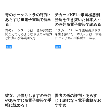
青のオーケストラの評判・
チカーノKEI～米国極悪刑
あらすじ※電子書籍で読め
務所を生き抜いた日本人～
る！
の評判※電子書籍で読める
青のオーケストラは、音が実際に
「チカーノKEI～米国極悪刑務所
聞こえてくるような表現力が魅力
を生き抜いた日本人～」は、実際
と評判の少年漫画です。
にアメリカの刑務所で10年以上
獄中生活を送っていたKEIさんが
原作を担当している漫画です。
漫画
漫画
彼女、お借りしますの評判
賢者の孫の評判・あらす
やあらすじ※電子書籍で手
じ！読むなら電子書籍がお
軽に読める！
すすめ