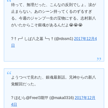
待って、無理だった、こんなの反則でしょ。涙が
止まらない。あのシーン持ってくるのずるすぎ
る。今週のジャンプ一生の宝物にする。志村新八
がいたからこそ銀魂があるんだよ😭😭😭
? †┏┛しば八之墓┗┓† (@rdssm1)
2017年12月4
日
ようつべで見れた、銀魂最新話。兄神からの新八
覚醒回だった。
? ほむら@Free!3期🎊 (@maka0316)
2017年12月
4日