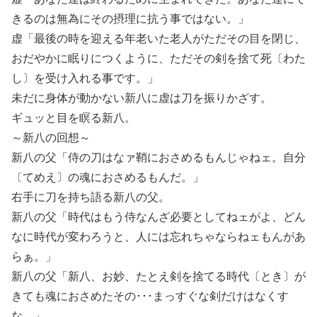
きるのは無為にその摂理に抗う事ではない。」
虚「最後の時を迎える年老いた老人がただその目を閉じ、
おだやかに眠りにつくように、ただその剣を捨て死〔わた
し〕を受け入れる事です。」
未だに身体が動かない新八に虚は刀を振りかざす。
ギュッと目を瞑る新八。
～新八の回想～
新八の父「侍の刀はなァ鞘におさめるもんじゃねェ。自分
〔てめえ〕の魂におさめるもんだ。」
右手に刀を持ち語る新八の父。
新八の父「時代はもう侍なんざ必要としてねェがよ、どん
なに時代が変わろうと、人には忘れちゃならねェもんがあ
らぁ。」
新八の父「新八、お妙、たとえ剣を捨てる時代〔とき〕が
きても魂におさめたその･･･まっすぐな剣だけはなくす
な。」