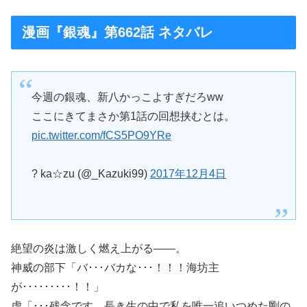
漫画『銀魂』第662話 ネタバレ
今週の銀魂、新八かっこよすぎだろww
ここにきてまさか第1話の回想挟むとは。
pic.twitter.com/fCS5PO9YRe
? ka☆zu (@_Kazuki99)
2017年12月4日
絶望の炎は激しく燃え上がる――。
神威の部下「バ･･･バカな･･･！！！海坊主
が･････････！！」
虚「･･･残念です。長き生の中で私を唯一追いつめた剛の