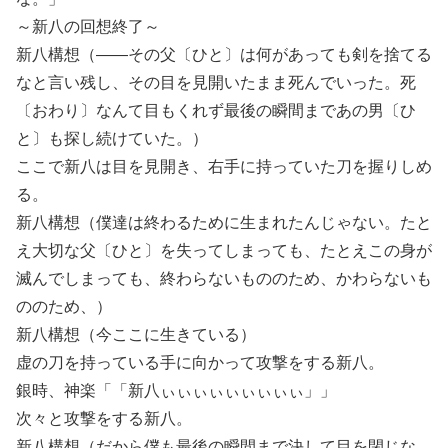
～新八の回想終了～
新八構想（――その父〔ひと〕は何があっても剣を捨てる
なと言い残し、その目を見開いたまま死んでいった。死
〔おわり〕なんて目もくれず最後の瞬間まであの男〔ひ
と〕も探し続けていた。）
ここで新八は目を見開き、右手に持っていた刀を握りしめ
る。
新八構想（僕達は終わるために生まれたんじゃない。たと
え大切な父〔ひと〕を失ってしまっても、たとえこの身が
滅んでしまっても、終わらないもののため、かわらないも
ののため、）
新八構想（今ここに生きている）
虚の刀を持っている手に向かって攻撃をする新八。
銀時、神楽「「新八ぃぃぃぃぃぃぃぃぃ」」
次々と攻撃をする新八。
新八構想（だから僕も最後の瞬間まで決して目を閉じな