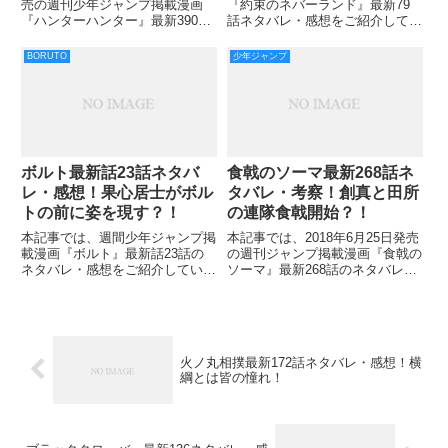
売の週刊少年ジャンプ掲載漫画
『約束のネバーランド』最新79
『ハンターハンター』最新390話
話ネタバレ・感想をご紹介してい
のネタバレ・考察をご紹介してい
きます。 前回の78話ついに貴族
きます。 四度目の鳴動というシ
鬼の「ルーチェ」を倒すことがで
BORUTO
少年ジャンプ
ーンで幕を閉じた前回でしたが、
きました。 ルーチェは一番弱い
それもハルケンブルグによるもの
立場の鬼なので、これからが本番
だったことが明らかになり
です！ 特殊銃が出てきましたが
ボルト最新話23話ネタバ
食戟のソーマ最新268話ネ
レ・感想！果心居士がボル
タバレ・考察！創真と田所
トの前に姿を現す？！
の連隊食戟開始？！
本記事では、週間少年ジャンプ掲
本記事では、2018年6月25日発売
載漫画『ボルト』最新話23話の
の週刊ジャンプ掲載漫画『食戟の
ネタバレ・感想をご紹介していき
ソーマ』最新268話のネタバレ・
ます。 ボルトと青の戦いにやっ
考察をお届けしていきます！ 前
と終止符が打たれ、”自分を殺
回の267話では、一連の温泉街失
す”ようボルトに言う青。 しか
踪事件の犯人が、創真と田所が案
し、ボルトは青に言われた言葉
内した外国人だったと判明しまし
「どんなものも使い方次第」と答
た。 『お客様』＝『
火ノ丸相撲最新172話ネタバレ・感想！横
える
綱とは皆の憧れ！