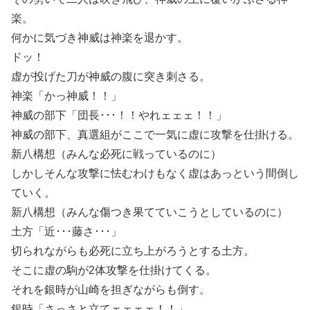
楽。
何かに気づき神威は神楽を退かす。
ドッ！
虚が投げた刀が神威の腹に突き刺さる。
神楽「かっ神威！！」
神威の部下「団長･･･！！やれェェェ！！」
神威の部下、真選組がここで一気に虚に攻撃を仕掛ける。
新八構想（みんな必死に戦っているのに）
しかしそんな攻撃に怯むわけもなく虚はあっという間倒し
ていく。
新八構想（みんな傷つき果てていこうとしているのに）
土方「近･･･藤さ･･･」
切られながらも必死に立ち上がろうとする土方。
そこに虚の駒が2体攻撃を仕掛けてくる。
それを銀時が山崎を担ぎながらも倒す。
銀時「さっさと立てェェェェ！！」