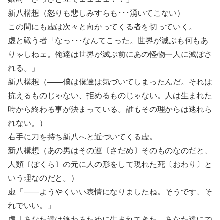
新八構想（怒りも悲しみすらも･･･湧いてこない）
この間にも虚は次々と向かってくる者を切っていく。
虚と戦う者「なっ･･･なんてこった。世界が滅ぶも何もあ
りゃしねェ。俺達は世界が滅ぶ前にあの怪物一人に滅ぼさ
れる。」
新八構想（――僕は僕達は気づいてしまったんだ。それは
抗えるものじゃない、拒めるものじゃない。人は生まれた
時から終わる事が決まっている。誰もその理からは逃れら
れない。）
右手に刀を持ち新八へと近づいてくる虚。
新八構想（あの男はその運〔さだめ〕そのものなのだと、
人類〔ぼくら〕の元に人の形をして現れた死〔おわり〕と
いう理なのだと。）
虚「――ようやくいい表情になりましたね。そうです、そ
れでいい。」
虚「あなた達は終わるために生まれてきた。あなた達にで