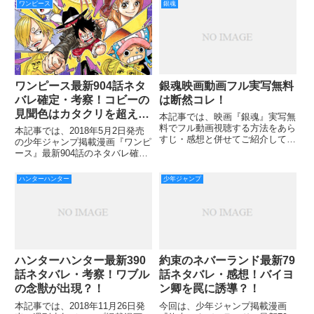
も双子速攻までも決められてしま
ワンピース
銀魂
った･･･。 とうとう烏野は崖っぷ
ち立たされた！ さぁどう出る烏
野！！ それでは早速
銀魂映画動画フル実写無料
ワンピース最新904話ネタ
は断然コレ！
バレ確定・考察！コビーの
見聞色はカタクリを超え
本記事では、映画『銀魂』実写無
る！？
料でフル動画視聴する方法をあら
本記事では、2018年5月2日発売
すじ・感想と併せてご紹介してい
の少年ジャンプ掲載漫画『ワンピ
きます。 『銀魂』は週刊少年ジ
ース』最新904話のネタバレ確
ャンプにて連載中の人気コミック
定・考察をご紹介していきます。
です。 独特のコメディセンスと
ホールケーキアイランドから脱出
ハンターハンター
少年ジャンプ
ストーリーが人気を博し、2016
に成功した麦わら海賊団は、いつ
年にはコミックスの累計発行部
ものように大騒ぎをしていまし
た。 そんな中、キャロット
ハンターハンター最新390
約束のネバーランド最新79
話ネタバレ・考察！ワブル
話ネタバレ・感想！バイヨ
の念獣が出現？！
ン卿を罠に誘導？！
本記事では、2018年11月26日発
今回は、少年ジャンプ掲載漫画