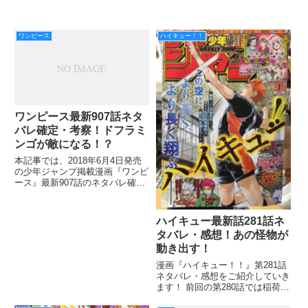
ワンピース
ハイキュー！！
ワンピース最新907話ネタ
バレ確定・考察！ドフラミ
ンゴが敵になる！？
本記事では、2018年6月4日発売
の少年ジャンプ掲載漫画『ワンピ
ース』最新907話のネタバレ確
定・考察をご紹介していきます。
ビビ・レベッカ・しらほしと、ル
フィに恩がある人々がつながり、
ハイキュー最新話281話ネ
会議直前はなごやかなムードが続
タバレ・感想！あの怪物が
いています。 しかし裏で
動き出す！
漫画『ハイキュー！！』第281話
ネタバレ・感想をご紹介していき
ます！ 前回の第280話では稲荷崎
に逆転されしまった烏野。 しか