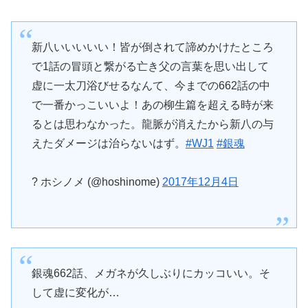
新八いいいいい！皆が倒されて諦めかけたところ
で1話の冒頭と繋がる亡き父の言葉を思い出して
虚に一太刀浴びせるなんて、今までの662話の中
で一番かっこいいよ！あの柳生篇を超える時が来
るとは思わなかった。龍脈が消えたから新八の与
えたダメージは治らないはず。
#WJ1
#銀魂
? ホシノメ (@hoshinome)
2017年12月4日
銀魂662話、メガネが久しぶりにカッコいい。そ
して虚に変化が…