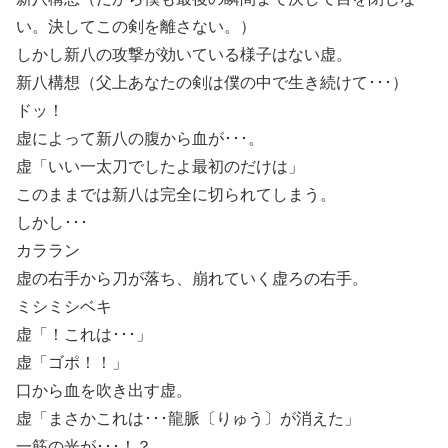
い。決してこの剣を離さない。）
しかし新八の攻撃が効いている様子はない虚。
新八構想（父上あなたの剣は僕の中で生き続けて･･･）
ドッ！
虚によって新八の腹から血が･･･。
虚「いい一太刀でしたよ最初のだけは」
このままでは新八は完全に切られてしまう。
しかし･･･
カララン
虚の右手から刀が落ち、崩れていく虚ろの右手。
ミシミシベキ
虚「！これは･･･」
虚「ゴポ！！」
口から血を吹き出す虚。
虚「まさかこれは･･･龍脈〔りゅう〕が消えた」
一筋の光が･･･！？