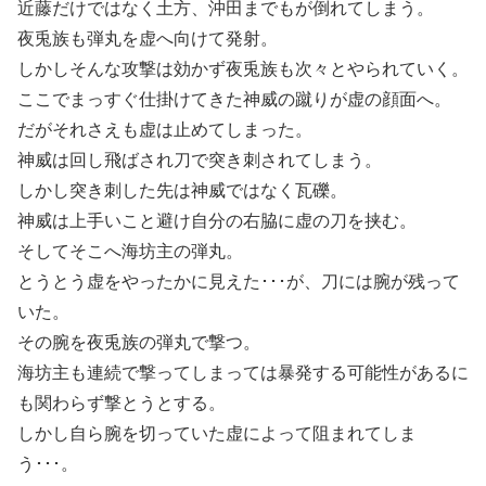
近藤だけではなく土方、沖田までもが倒れてしまう。
夜兎族も弾丸を虚へ向けて発射。
しかしそんな攻撃は効かず夜兎族も次々とやられていく。
ここでまっすぐ仕掛けてきた神威の蹴りが虚の顔面へ。
だがそれさえも虚は止めてしまった。
神威は回し飛ばされ刀で突き刺されてしまう。
しかし突き刺した先は神威ではなく瓦礫。
神威は上手いこと避け自分の右脇に虚の刀を挟む。
そしてそこへ海坊主の弾丸。
とうとう虚をやったかに見えた･･･が、刀には腕が残って
いた。
その腕を夜兎族の弾丸で撃つ。
海坊主も連続で撃ってしまっては暴発する可能性があるに
も関わらず撃とうとする。
しかし自ら腕を切っていた虚によって阻まれてしま
う･･･。