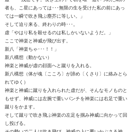
者も、こ星にあっては･･･無限の生を受けた私の前にあっ
ては一瞬で吹き飛ぶ塵芥に等しい。」
そして迫り来る、終わりの時･･･。
虚「やはり私を殺せるのは私しかいないようだ。」
ここで神楽と神威が飛び出す。
新八「神楽ちゃ･･･！！」
新八構想（動かない）
神楽と神威が虚の顔面へと蹴りを入れる。
新八構想（体が魂〔こころ〕が諦め〔くさり〕に絡みとら
れてゆく）
神楽と神威に蹴りを入れられた虚だが、そんなモノものと
もせず、神威には左腕で重いパンチを神楽には右足で重い
蹴りをかます。
そして蹴りで吹き飛ぶ神楽の左足を掴み神威に向かって回
し投げる。
その勢いで二人は吹き飛び、神威の上に覆いかぶさる神