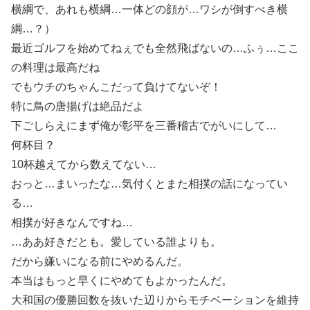
横綱で、あれも横綱…一体どの顔が…ワシが倒すべき横
綱…？）
最近ゴルフを始めてねぇでも全然飛ばないの…ふぅ…ここ
の料理は最高だね
でもウチのちゃんこだって負けてないぞ！
特に鳥の唐揚げは絶品だよ
下ごしらえにまず俺が彰平を三番稽古でがいにして…
何杯目？
10杯越えてから数えてない…
おっと…まいったな…気付くとまた相撲の話になってい
る…
相撲が好きなんですね…
…ああ好きだとも。愛している誰よりも。
だから嫌いになる前にやめるんだ。
本当はもっと早くにやめてもよかったんだ。
大和国の優勝回数を抜いた辺りからモチベーションを維持