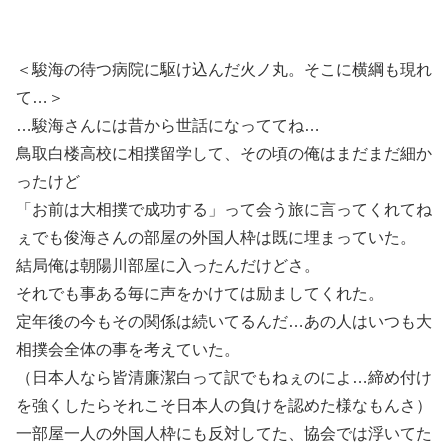
＜駿海の待つ病院に駆け込んだ火ノ丸。そこに横綱も現れ
て…＞
…駿海さんには昔から世話になっててね…
鳥取白楼高校に相撲留学して、その頃の俺はまだまだ細か
ったけど
「お前は大相撲で成功する」って会う旅に言ってくれてね
ぇでも俊海さんの部屋の外国人枠は既に埋まっていた。
結局俺は朝陽川部屋に入ったんだけどさ。
それでも事ある毎に声をかけては励ましてくれた。
定年後の今もその関係は続いてるんだ…あの人はいつも大
相撲会全体の事を考えていた。
（日本人なら皆清廉潔白って訳でもねぇのによ…締め付け
を強くしたらそれこそ日本人の負けを認めた様なもんさ）
一部屋一人の外国人枠にも反対してた、協会では浮いてた