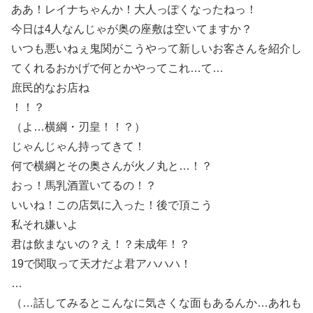
ああ！レイナちゃんか！大人っぽくなったねっ！
今日は4人なんじゃが奥の座敷は空いてますか？
いつも悪いねぇ鬼関がこうやって新しいお客さんを紹介し
てくれるおかげで何とかやってこれ…て…
庶民的なお店ね
！！？
（よ…横綱・刃皇！！？）
じゃんじゃん持ってきて！
何で横綱とその奥さんが火ノ丸と…！？
おっ！馬乳酒置いてるの！？
いいね！この店気に入った！後で頂こう
私それ嫌いよ
君は飲まないの？え！？未成年！？
19で関取って天才だよ君アハハハ！
…
（…話してみるとこんなに気さくな面もあるんか…あれも