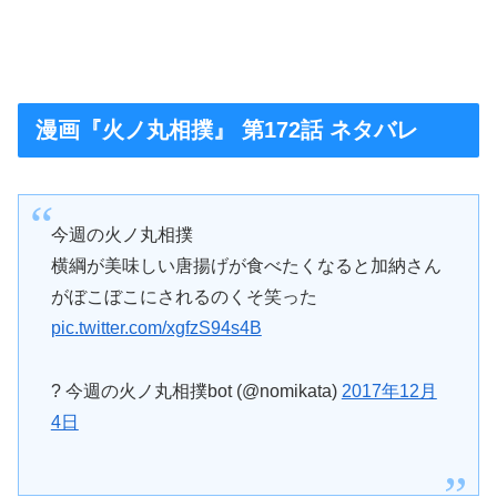
漫画『火ノ丸相撲』 第172話 ネタバレ
今週の火ノ丸相撲
横綱が美味しい唐揚げが食べたくなると加納さん
がぼこぼこにされるのくそ笑った
pic.twitter.com/xgfzS94s4B
? 今週の火ノ丸相撲bot (@nomikata)
2017年12月
4日