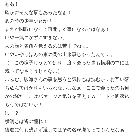
ああ！
確かにそんな事もあったなぁ！
あの時の少年少女か！
まさか関取になって再開する事になるとはなぁ！
いやー気づかずにすまない。
人の顔と名前を覚えるのは苦手でねぇ。
いやいやっほんの束の間の出来事じゃったんで…。
（…この様子じゃとやはり…度々会った事も横綱の中には
残ってなさそうじゃな…）
…ふむ、駿海さんの事を思うと気持ちは沈むが…お互い落
ち込んでばかりもいられないしなぁ…ここで会ったのも何
かの縁だここはパァーッと気分を変えてＷデートと洒落込
もうではないか！
は！？
横綱とは皆の憧れ！
後進に何も残さず返してはその名が廃るってもんだなぁ！