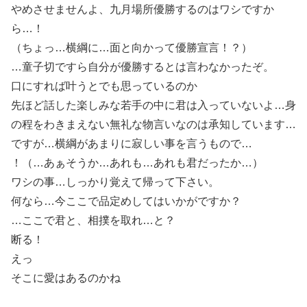
やめさせませんよ、九月場所優勝するのはワシですか
ら…！
（ちょっ…横綱に…面と向かって優勝宣言！？）
…童子切ですら自分が優勝するとは言わなかったぞ。
口にすれば叶うとでも思っているのか
先ほど話した楽しみな若手の中に君は入っていないよ…身
の程をわきまえない無礼な物言いなのは承知しています…
ですが…横綱があまりに寂しい事を言うもので…
！（…あぁそうか…あれも…あれも君だったか…）
ワシの事…しっかり覚えて帰って下さい。
何なら…今ここで品定めしてはいかがですか？
…ここで君と、相撲を取れ…と？
断る！
えっ
そこに愛はあるのかね