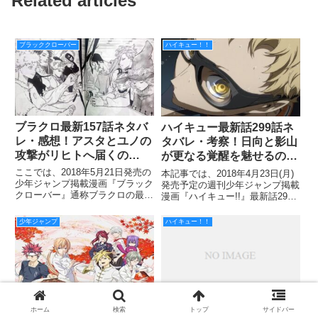
Related articles
ブラッククローバー
ハイキュー！！
ブラクロ最新157話ネタバ
ハイキュー最新話299話ネ
レ・感想！アスタとユノの
タバレ・考察！日向と影山
攻撃がリヒトへ届くの
が更なる覚醒を魅せるの
か？！
か？！
ここでは、2018年5月21日発売の
本記事では、2018年4月23日(月)
少年ジャンプ掲載漫画『ブラック
発売予定の週刊少年ジャンプ掲載
クローバー』通称ブラクロの最新
漫画『ハイキュー!!』最新話299
157話ネタバレ・感想をご紹介し
話のネタバレ・考察をお届けして
ていきます！ 前回156話では、一
いきます！ 次週4月23日(月)発売
少年ジャンプ
ハイキュー！！
時も目が離せない！という極限の
予定の週刊少年ジャンプは、
状況でした！ 騎士団員のエルフ
No.21-22合併号です！ 前回288話
化解除、リヒトの復
では
ハイキュー最新話301話ネ
食戟のソーマ245話ネタバ
ホーム
検索
トップ
サイドバー