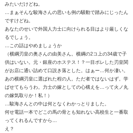
みたいだけどね。
…まぁそんな駿海さんの思いも例の騒動で踏みにじったん
ですけどね。
あなたのせいで外国人力士に向けられる目はより厳しくな
るでしょう。
…この話はやめましょうか
（横綱刃皇の奥さんの由美さん。横綱の2コ上の34歳で子
供はいない。元・銀座のホステス！？一目ボレした刃皇関
がお店に通い詰めて口説き落とした。はぁー…何か凄い。
あの横綱刃皇に選ばれた程の人。ただ者ではないはず。学
ばせてもらうわ。力士の嫁としての心構えを…って火ノ丸
の嫁気取りか！私！）
…駿海さんとの中は何となくわかっとりました。
何せ電話一本でどこの馬の骨とも知れない高校生と一番取
ってくれるんですから…
え？