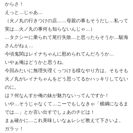
からさ！
えっと…じゃあ…
（火ノ丸の行きつけの店……母親の事もそうだし…私って
実は…火ノ丸の事何も知らないんじゃ…）
…タクシーに乗られて尾行失敗…と思ったらそうか…駿海
さんがねぇ…
今頃鬼関はレイナちゃんに慰められてんだろうか…
いやぁ俺はどうかと思うね。
今回みたいに無理矢理くっつける様なやり方は。そもそも
火ノ丸がレイナちゃんをどう思ってるかハッキリしてない
のに。
は？何なんすか俺の妹が魅力ないってんですか！
いや…そうじゃなくて…こーでもしなきゃ「横綱になるま
では…」とか言い出すでしょあのチビは！
まぁ確かに…これ美味しいなぁレシピ教えて下さいよ。
ガラッ！