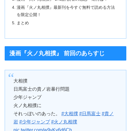
漫画『火ノ丸相撲』最新刊を今すぐ無料で読める方法
を限定公開！
まとめ
漫画『火ノ丸相撲』 前回のあらすじ
大相撲
日馬富士の貴ノ岩暴行問題
少年ジャンプ
火ノ丸相撲に
それっぽいのあった。
#大相撲
#日馬富士
#貴ノ
岩
#少年ジャンプ
#火ノ丸相撲
pic.twitter.com/w9vKy6d6Ch