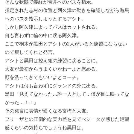
そんな状態で義経が青井へのパスを指示。
指定された志村の位置と阿久津の動きを確認しながら遊馬
へのパスを指示しようとするアシト。
しかし阿久津によってパスはカットされる。
何も言わずに輪の中に戻る阿久津。
ここで桐木が黒田とアシトの2人がいると練習にならない
ので戻してくれと発言。
アシトと黒田は控え組の練習に戻ることに。
大友が最初からうまくいかねーよと慰める。
顔を洗ってきてもいいよとコーチ。
アシトは何も言わずにグランドの外に出る。
黒田「見えてなかった…誰一人として…僕が目に映ってな
かった…！！」
その発言に表情が硬くなる富樫と大友。
フリーザとの圧倒的な実力差を見てべジータが感じた絶望
感くらいの気持ちでしょうね黒田は。