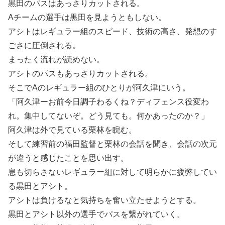
黒田のパスはあっさりカットされる。
Aチームの選手は黒田を見ようともしない。
アシトはレギュラー組のスピード、技術の高さ、発想のす
ごさに圧倒される。
まったく流れが読めない。
アシトのパスもあっさりカットされる。
そこでAのレギュラー組のひとりが阿久津にいう。
「阿久津ーお前今日調子わるくね？ディフェンス役変わ
れ。集中してないぞ。どう見ても。何かあったのか？」
阿久津は外で見ている栗林を睨む。
そして練習前の福田監督と栗林の会話を聞き、会話の次元
が違うと感じたことを思い出す。
息も切らさないレギュラー組に対して明らかに疲弊してい
る黒田とアシト。
アシトは負けるなと気持ちを奮い立たせようとする。
黒田とアシト以外の選手でパスを繋がれていく。