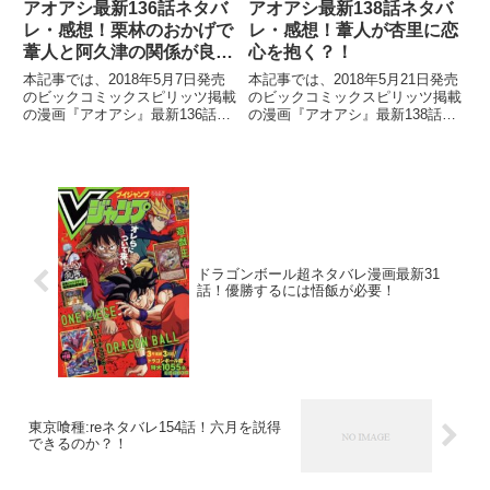
アオアシ最新136話ネタバ
アオアシ最新138話ネタバ
レ・感想！栗林のおかげで
レ・感想！葦人が杏里に恋
葦人と阿久津の関係が良好
心を抱く？！
に？！
本記事では、2018年5月7日発売
本記事では、2018年5月21日発売
のビックコミックスピリッツ掲載
のビックコミックスピリッツ掲載
の漫画『アオアシ』最新136話の
の漫画『アオアシ』最新138話の
ネタバレ・感想をご紹介していき
ネタバレ・感想をご紹介していき
ます。 栗林の凄まじいプレーを
ます。 試合は見事、勝利で幕を
目の前にし、呆然としてしまう葦
閉じることができました。 とは
人と柏大。 葦人は、栗林のプレ
いえ、色々と痛感させられる葦
ーから何かをまた学ぼうと
人。 特に守備が欠点だと
ドラゴンボール超ネタバレ漫画最新31
話！優勝するには悟飯が必要！
東京喰種:reネタバレ154話！六月を説得
できるのか？！