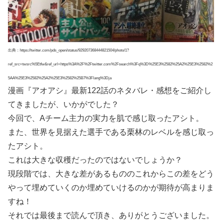
出典：https://twitter.com/pds_open/status/929207368444821504/photo/1?
ref_src=twsrc%5Etfw&ref_url=https%3A%2F%2Ftwitter.com%2Fsearch%3Fq%3D%25E3%2582%25A2%25E3%2582%2
5AA%25E3%2582%25A2%25E3%2582%25B7%3Flang%3Dja
漫画『アオアシ』最新122話のネタバレ・感想をご紹介し
てきましたが、いかがでした？
今回で、Aチーム主力の実力を肌で感じ取ったアシト。
また、世界を見据えた選手である栗林のレベルを感じ取っ
たアシト。
これは大きな収穫だったのではないでしょうか？
現段階では、大きな差があるもののこれからこの差をどう
やって埋めていくのか埋めていけるのかが期待が高まりま
すね！
それでは最後まで読んで頂き、ありがとうございました。