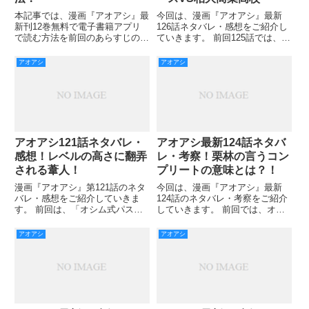
本記事では、漫画『アオアシ』最
今回は、漫画『アオアシ』最新
新刊12巻無料で電子書籍アプリ
126話ネタバレ・感想をご紹介し
で読む方法を前回のあらすじのお
ていきます。 前回125話では、ア
さらいを交えながらご紹介してい
シトが頑張ってベンチ入りを決め
きます。 前回では、ためにため
ましたね！ 今回の最新126話では
アオアシ
アオアシ
てきたチームの潜在能力が炸裂し
試合当日の話になります！
ての反撃の巻でしたね。 展開の
大枠は、反目していた選手達がし
アオアシ121話ネタバレ・
アオアシ最新124話ネタバ
感想！レベルの高さに翻弄
レ・考察！栗林の言うコン
される葦人！
プリートの意味とは？！
漫画『アオアシ』第121話のネタ
今回は、漫画『アオアシ』最新
バレ・感想をご紹介していきま
124話のネタバレ・考察をご紹介
す。 前回は、「オシム式パス回
していきます。 前回では、オシ
し」がストーリーの中心でした
ム式のパス練習でどこに出すべき
が、面白いですねーっていうか難
かが見えていたというアシトに驚
アオアシ
アオアシ
しすぎでしょ！ こんなのボール
きましたね。 しかし、それを見
なしでも大変そうですよね。 そ
抜いていた栗林もさすがですね！
して、何より阿久津の言葉「ユー
アシトの技術の引き上げがどの
ス