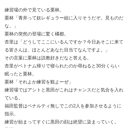
練習場の外で見ている栗林。
栗林「青井って奴レギュラー組に入りそうだぞ。見ものだ
な。」
栗林の突然の登場に驚く橘都。
杏里は「どうしてここにいるんですか？今日あそこに来て
る皆さんは、ほとんどあなた目当てなんですよ。」
その言葉に栗林は説教好きだなと答える。
杏里がベトナム帰りで寝られたのか尋ねると30分くらい
眠ったと栗林。
栗林「それよか練習を観よーぜ」
練習場ではアシトと黒田がこれはチャンスだと気合を入れ
ている。
福田監督はペナルティ無しでこの2人を参加させるように
指示。
練習が始まってすぐに黒田の顔は絶望に染まっていく。