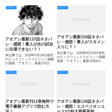
アオアシ
アオアシ
アオアシ最新150話ネタバ
アオアシ最新137話ネタバ
レ・感想！葦人がスタメン
レ・感想！葦人が次の試合
入りに？！
に出場できない？！
本記事では、2018年9月10日発売
本記事では、2018年5月14日発売
のビッグコミックスピリッツ掲載
のビックコミックスピリッツ掲載
漫画『アオアシ』最新150話のネ
の漫画『アオアシ』最新137話の
タバレ・感想をご紹介していきま
ネタバレ・感想をご紹介していき
す。 プレミアムリーグを仕切る
ます。 試合終了間際、追加点プ
アオアシ
アオアシ
ことを監督に命じられた桐木。
ランがあったものの諦めかけてい
とうぜん納得いかずに心ここにあ
た栗林。 しかし、栗林なら自分
らずだったのですが、未
にどう動いて欲しいかと
アオアシ最新刊12巻無料で
アオアシ最新126話ネタバ
電子書籍アプリで読む方
レ・感想！エスペリオンユ
法！
ースVS柏大商業高校