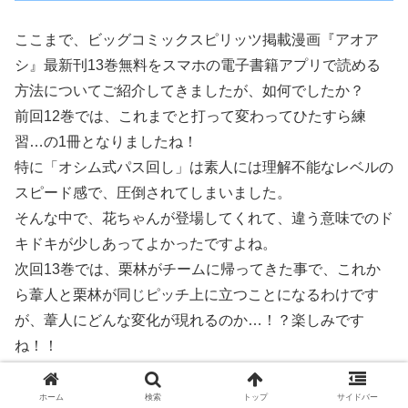
ここまで、ビッグコミックスピリッツ掲載漫画『アオア
シ』最新刊13巻無料をスマホの電子書籍アプリで読める
方法についてご紹介してきましたが、如何でしたか？
前回12巻では、これまでと打って変わってひたすら練
習…の1冊となりましたね！
特に「オシム式パス回し」は素人には理解不能なレベルの
スピード感で、圧倒されてしまいました。
そんな中で、花ちゃんが登場してくれて、違う意味でのド
キドキが少しあってよかったですよね。
次回13巻では、栗林がチームに帰ってきた事で、これか
ら葦人と栗林が同じピッチ上に立つことになるわけです
が、葦人にどんな変化が現れるのか…！？楽しみです
ね！！
それでは最後までビッグコミックスピリッツ掲載漫画『ア
オアシ』最新刊13巻発売日と最新刊を今すぐスマホで読
ホーム
検索
トップ
サイドバー