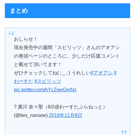
まとめ
おしらせ！
現在発売中の週間「スピリッツ」さんのアオアシ
の巻頭ページのところに、少しだけ応援コメント
と載せて頂いてます！
ぜひチェックしてね( ; _ ; ) うれしい
#アオアシ
#
わーすた
#スピリッツ
pic.twitter.com/hYcZweGmNz
? 廣川 奈々聖（6/2@わーすたぷらねっと）
(@tws_nanase)
2016年11月8日