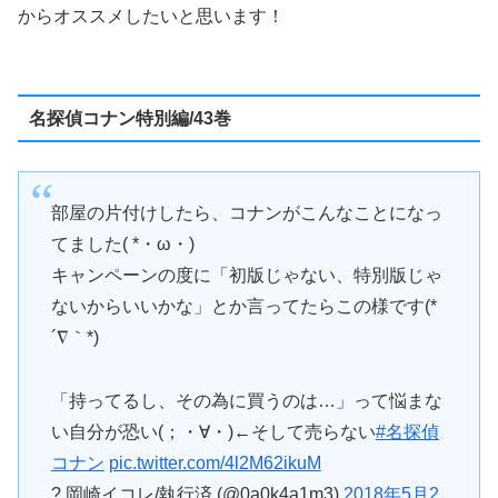
からオススメしたいと思います！
名探偵コナン特別編/43巻
部屋の片付けしたら、コナンがこんなことになっ
てました( *・ω・)
キャンペーンの度に「初版じゃない、特別版じゃ
ないからいいかな」とか言ってたらこの様です(*
´∇｀*)
「持ってるし、その為に買うのは…」って悩まな
い自分が恐い(；・∀・)←そして売らない
#名探偵
コナン
pic.twitter.com/4l2M62ikuM
? 岡崎イコレ/執行済 (@0a0k4a1m3)
2018年5月2