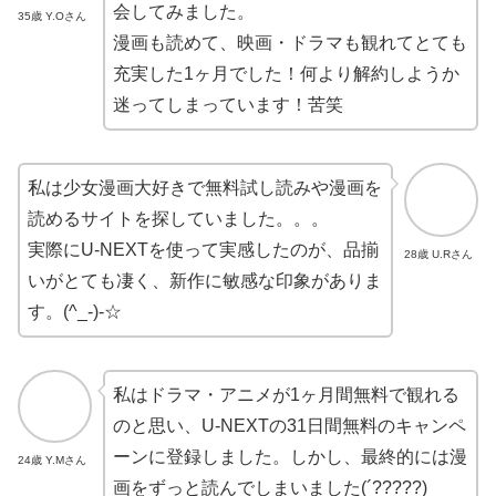
会してみました。
35歳 Y.Oさん
漫画も読めて、映画・ドラマも観れてとても
充実した1ヶ月でした！何より解約しようか
迷ってしまっています！苦笑
私は少女漫画大好きで無料試し読みや漫画を
読めるサイトを探していました。。。
実際にU-NEXTを使って実感したのが、品揃
28歳 U.Rさん
いがとても凄く、新作に敏感な印象がありま
す。(^_-)-☆
私はドラマ・アニメが1ヶ月間無料で観れる
のと思い、U-NEXTの31日間無料のキャンペ
ーンに登録しました。しかし、最終的には漫
24歳 Y.Mさん
画をずっと読んでしまいました(´?????)