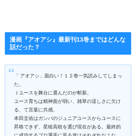
漫画『アオアシ』最新刊13巻まではどんな
話だった？
「 アオアシ」面白い！１２巻一気読みしてしまっ
た。
Ｊユースを舞台に選んだのが斬新。
ユース育ちは精神面が弱い、雑草の逞しさに欠け
る、て言葉に共感。
本田圭佑はガンバのジュニアユースからユースに
昇格できず、星稜高校を選び現在がある。最終的
に成功するプロ選手に至る道はそれぞれだよな。