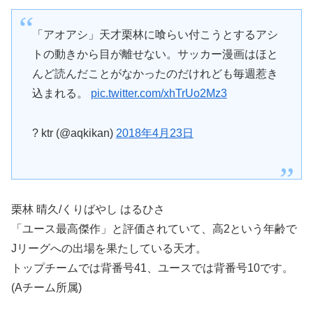
「アオアシ」天才栗林に喰らい付こうとするアシ
トの動きから目が離せない。サッカー漫画はほと
んど読んだことがなかったのだけれども毎週惹き
込まれる。
pic.twitter.com/xhTrUo2Mz3
? ktr (@aqkikan)
2018年4月23日
栗林 晴久/くりばやし はるひさ
「ユース最高傑作」と評価されていて、高2という年齢で
Jリーグへの出場を果たしている天才。
トップチームでは背番号41、ユースでは背番号10です。
(Aチーム所属)