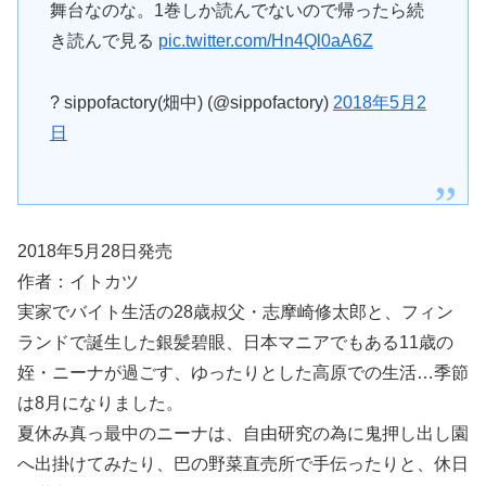
舞台なのな。1巻しか読んでないので帰ったら続
き読んで見る
pic.twitter.com/Hn4Ql0aA6Z
? sippofactory(畑中) (@sippofactory)
2018年5月2
日
2018年5月28日発売
作者：イトカツ
実家でバイト生活の28歳叔父・志摩崎修太郎と、フィン
ランドで誕生した銀髪碧眼、日本マニアでもある11歳の
姪・ニーナが過ごす、ゆったりとした高原での生活…季節
は8月になりました。
夏休み真っ最中のニーナは、自由研究の為に鬼押し出し園
へ出掛けてみたり、巴の野菜直売所で手伝ったりと、休日