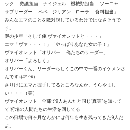
ック 救護担当 ナイジェル 機械類担当 ソーニャ
サブリーダー ペペ ジリアン ローラ 食料担当」
みんなエマのことを敵対視しているわけではなさそうで
す。
謎の少年「そして俺 ヴァイオレットと・・・」
エマ「ヴァ・・・！」「やっぱりあなた女の子！」
ヴァイオレット「オリバー 俺たちのリーダー」
オリバー「よろしく」
オリバーくん、リーダーらしくこの中で一番のイケメンさ
んです♪(#^.^#)
さりげにエマと握手してるところなんか、うらやまし
い・・・（笑）
ヴァイオレット「全部で9人あんたと同じ”真実”を知って
て 狩場の人間たちの生活を回してる
この狩場で何ヶ月なんかには何年も生き残ってきた9人だ
よ」