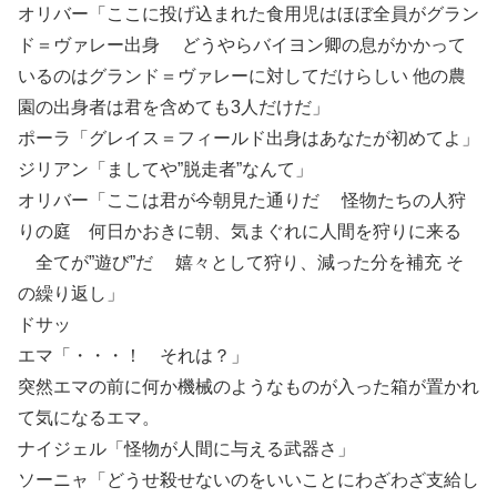
オリバー「ここに投げ込まれた食用児はほぼ全員がグラン
ド＝ヴァレー出身 どうやらバイヨン卿の息がかかって
いるのはグランド＝ヴァレーに対してだけらしい 他の農
園の出身者は君を含めても3人だけだ」
ポーラ「グレイス＝フィールド出身はあなたが初めてよ」
ジリアン「ましてや”脱走者”なんて」
オリバー「ここは君が今朝見た通りだ 怪物たちの人狩
りの庭 何日かおきに朝、気まぐれに人間を狩りに来る
全てが”遊び”だ 嬉々として狩り、減った分を補充 そ
の繰り返し」
ドサッ
エマ「・・・！ それは？」
突然エマの前に何か機械のようなものが入った箱が置かれ
て気になるエマ。
ナイジェル「怪物が人間に与える武器さ」
ソーニャ「どうせ殺せないのをいいことにわざわざ支給し