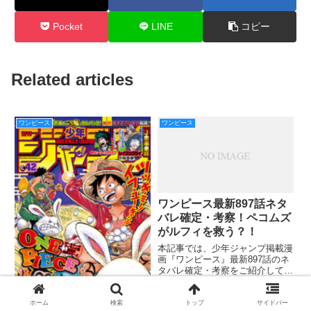
Pocket
LINE
コピー
Related articles
ワンピース
ワンピース
ワンピース最新897話ネタ
バレ確定・考察！ペコムズ
がルフィを救う？！
本記事では、少年ジャンプ掲載漫
画『ワンピース』最新897話のネ
タバレ確定・考察をご紹介してい
きます。 ついにルフィとカタク
リの戦いが決着しました！ 正面
から殴り合う男らしい正々堂々と
ホーム
検索
トップ
サイドバー