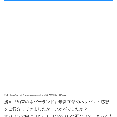
出典：https://tpnl.info/cms/wp-content/uploads/2017/08/IMG_1446.png
漫画『約束のネバーランド』最新70話のネタバレ・感想
をご紹介してきましたが、いかがでしたか？
オジサンの中にはきっと自分のせいで死なせてしまった人