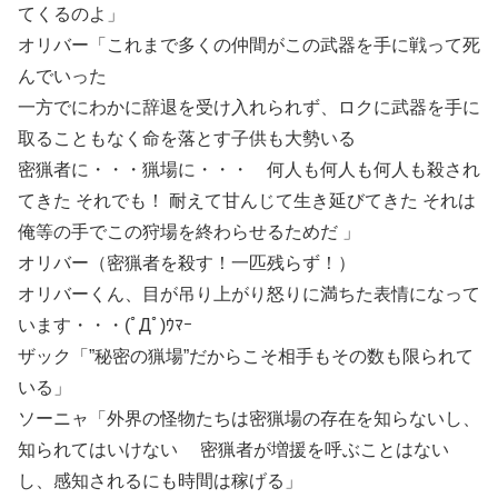
てくるのよ」
オリバー「これまで多くの仲間がこの武器を手に戦って死
んでいった
一方でにわかに辞退を受け入れられず、ロクに武器を手に
取ることもなく命を落とす子供も大勢いる
密猟者に・・・猟場に・・・ 何人も何人も何人も殺され
てきた それでも！ 耐えて甘んじて生き延びてきた それは
俺等の手でこの狩場を終わらせるためだ 」
オリバー（密猟者を殺す！一匹残らず！）
オリバーくん、目が吊り上がり怒りに満ちた表情になって
います・・・(ﾟДﾟ)ｳﾏｰ
ザック「”秘密の猟場”だからこそ相手もその数も限られて
いる」
ソーニャ「外界の怪物たちは密猟場の存在を知らないし、
知られてはいけない 密猟者が増援を呼ぶことはない
し、感知されるにも時間は稼げる」