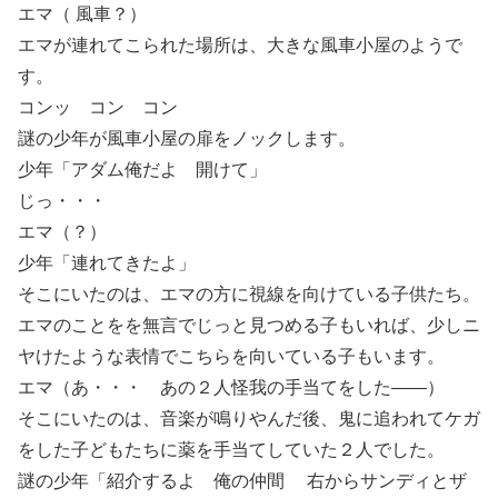
エマ（ 風車？）
エマが連れてこられた場所は、大きな風車小屋のようで
す。
コンッ コン コン
謎の少年が風車小屋の扉をノックします。
少年「アダム俺だよ 開けて」
じっ・・・
エマ（？）
少年「連れてきたよ」
そこにいたのは、エマの方に視線を向けている子供たち。
エマのことをを無言でじっと見つめる子もいれば、少しニ
ヤけたような表情でこちらを向いている子もいます。
エマ（あ・・・ あの２人怪我の手当てをした――）
そこにいたのは、音楽が鳴りやんだ後、鬼に追われてケガ
をした子どもたちに薬を手当てしていた２人でした。
謎の少年「紹介するよ 俺の仲間 右からサンディとザ