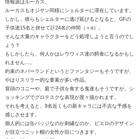
情報源はルーカス。
ルーカスもオジサン同様にシェルターに滞在しています。
しかし、彼らもシェルターに逃げ延びるとなると、GFの
子供達15名と併せて計24名の仲間（＋α）。
そんな大量のキャラクターをどう処理しようと言うのでし
ょう？
もしかしたら、何人かはレウウィス達の餌食になるかもし
れません…。
約束のネバーランドというとファンタジーもそうですが、
やはりスリラー的な要素が多い作品。
冒頭のコニーや、庭で子供を食する鬼達もそうですが、シ
ョッキングでグロテスクな表現が度々描かれます。
それを考えると、9名近くもの新キャラには不吉な予感を
感じさせます。
個人的には缶バッジなのか刺繍なのか、ピエロのデザイン
が目立つニット帽の女性が目につきます。