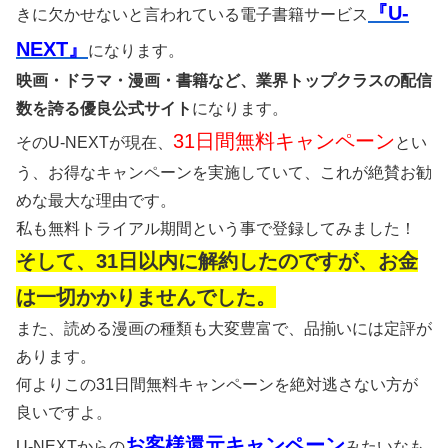
『U-
きに欠かせないと言われている電子書籍サービス
NEXT』
になります。
映画・ドラマ・漫画・書籍など、業界トップクラスの配信
数を誇る優良公式サイト
になります。
31日間無料キャンペーン
そのU-NEXTが現在、
とい
う、お得なキャンペーンを実施していて、これが絶賛お勧
めな最大な理由です。
私も無料トライアル期間という事で登録してみました！
そして、31日以内に解約したのですが、お金
は一切かかりませんでした。
また、読める漫画の種類も大変豊富で、品揃いには定評が
あります。
何よりこの31日間無料キャンペーンを絶対逃さない方が
良いですよ。
お客様還元キャンペーン
U-NEXTからの
みたいなも