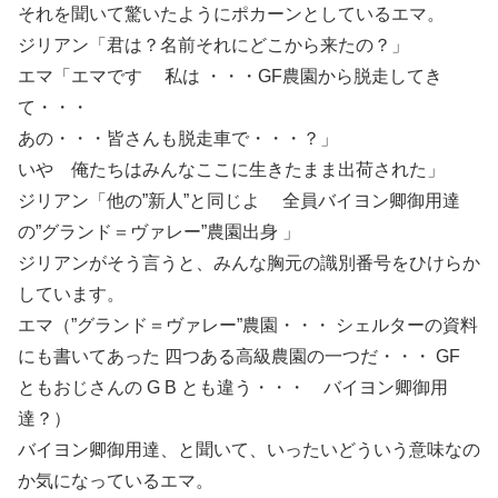
それを聞いて驚いたようにポカーンとしているエマ。
ジリアン「君は？名前それにどこから来たの？」
エマ「エマです 私は ・・・GF農園から脱走してき
て・・・
あの・・・皆さんも脱走車で・・・？」
いや 俺たちはみんなここに生きたまま出荷された」
ジリアン「他の”新人”と同じよ 全員バイヨン卿御用達
の”グランド＝ヴァレー”農園出身 」
ジリアンがそう言うと、みんな胸元の識別番号をひけらか
しています。
エマ（”グランド＝ヴァレー”農園・・・ シェルターの資料
にも書いてあった 四つある高級農園の一つだ・・・ GF
ともおじさんの G B とも違う・・・ バイヨン卿御用
達？）
バイヨン卿御用達、と聞いて、いったいどういう意味なの
か気になっているエマ。