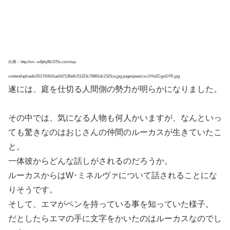
出典：http://xn--w8jtkjf8c570x.com/wp-
content/uploads/2017/04/d1ae5d7136e6c51323c78891dc2115ce.jpg.pagespeed.ce.UHe2CguGYR.jpg
遂には、庭を仕切る人間側の勢力が明らかになりました。
その中では、気になる人物も何人かいますが、なんといっ
ても驚きなのはおじさんの仲間のルーカスが生きていたこ
と。
一体彼からどんな話しがされるのだろうか。
ルーカスからはW･ミネルヴァについて話されることにな
りそうです。
そして、エマがペンを持っている事を知っていた様子。
だとしたらエマの手に文字をかいたのはルーカスなのでし