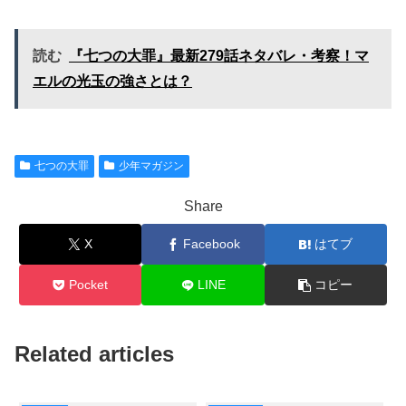
読む
『七つの大罪』最新279話ネタバレ・考察！マ
エルの光玉の強さとは？
七つの大罪
少年マガジン
Share
X
Facebook
はてブ
Pocket
LINE
コピー
Related articles