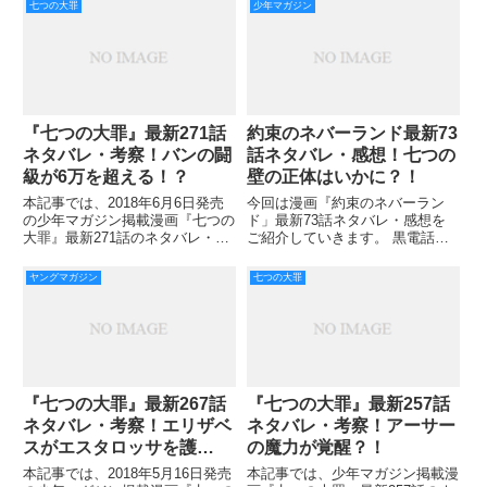
七つの大罪
少年マガジン
『七つの大罪』最新271話
約束のネバーランド最新73
ネタバレ・考察！バンの闘
話ネタバレ・感想！七つの
級が6万を超える！？
壁の正体はいかに？！
本記事では、2018年6月6日発売
今回は漫画『約束のネバーラン
の少年マガジン掲載漫画『七つの
ド」最新73話ネタバレ・感想を
大罪』最新271話のネタバレ・考
ご紹介していきます。 黒電話の
察をご紹介していきます。 煉獄
電話主はミネルヴァでしたね！
に来て成長著しい バ ンは、メリ
ミネルヴァさんの電話の内容が実
ヤングマガジン
七つの大罪
オダスが認めるほどの力をつけて
に先が気になる内容でした。 簡
いました。 魔神王を捜している
単に要約すると
中、メリオダスをも翻弄
『七つの大罪』最新267話
『七つの大罪』最新257話
ネタバレ・考察！エリザベ
ネタバレ・考察！アーサー
スがエスタロッサを護
の魔力が覚醒？！
る！？
本記事では、2018年5月16日発売
本記事では、少年マガジン掲載漫