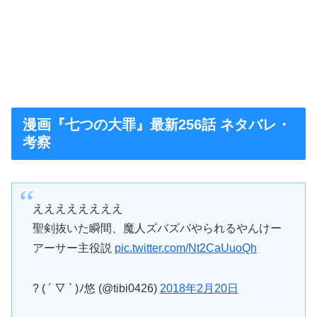
漫画『七つの大罪』最新256話 ネタバレ・
考察
ええええええええ
聖剣抜いた瞬間、魔人ズバズバやられるやんけー
アーサー主役説
pic.twitter.com/Nt2CaUuoQh
? ( ´ ▽ ` )ﾉ悠 (@tibi0426)
2018年2月20日