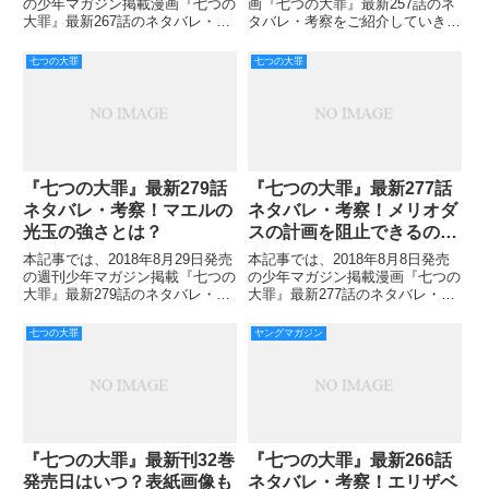
の少年マガジン掲載漫画『七つの
画『七つの大罪』最新257話のネ
大罪』最新267話のネタバレ・考
タバレ・考察をご紹介していきま
察をご紹介していきます。 無事
す。 メリオダスら四人は英雄も
生きていたサリエルとタルミエル
恐れる最上位魔神であり、アーサ
七つの大罪
七つの大罪
は、エリザベスを助けエスタロッ
ーが扱うエクスカリバーでは傷一
サを倒すために彼らを追いかけま
つつけることができません。 自
す。 エスタロッサが意
信満々だったアーサーはどこへ
『七つの大罪』最新279話
『七つの大罪』最新277話
ネタバレ・考察！マエルの
ネタバレ・考察！メリオダ
光玉の強さとは？
スの計画を阻止できるの
か？
本記事では、2018年8月29日発売
本記事では、2018年8月8日発売
の週刊少年マガジン掲載『七つの
の少年マガジン掲載漫画『七つの
大罪』最新279話のネタバレ・考
大罪』最新277話のネタバレ・考
察などご紹介します。 ディアン
察をご紹介していきます。 苦し
ヌが登場し、少し希望を持てた前
むマエルを見たくないというタル
七つの大罪
ヤングマガジン
回。 そう感じたのもつかの間、
ミエルの優しさが仇となり、作戦
マエルの「慈愛の光玉」によって
は破綻して死の裁きがデリエリを
大怪我を負い、慈愛の名
貫きました。 デリエリを
『七つの大罪』最新刊32巻
『七つの大罪』最新266話
発売日はいつ？表紙画像も
ネタバレ・考察！エリザベ