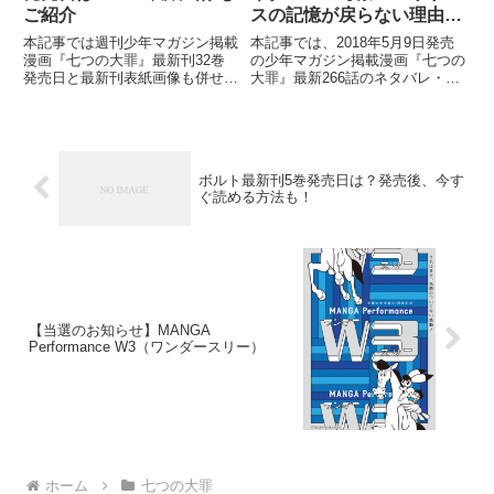
ご紹介
スの記憶が戻らない理由と
は？！
本記事では週刊少年マガジン掲載
本記事では、2018年5月9日発売
漫画『七つの大罪』最新刊32巻
の少年マガジン掲載漫画『七つの
発売日と最新刊表紙画像も併せて
大罪』最新266話のネタバレ・考
ご紹介していきます。 前回31巻
察をご紹介していきます。 船上
では、女神族のリュドシエル、タ
に現れたエスタロッサは、三つ目
ルミエル、サリエル達《四大天
の戒禁を取り込み＜四大天使＞二
使》が復活しましたね！ リュド
人を圧倒。 自らをメリオダスと
シエルから、エスカノールの魔力
名乗るエスタロッサの真意
ボルト最新刊5巻発売日は？発売後、今す
ぐ読める方法も！
【当選のお知らせ】MANGA
Performance W3（ワンダースリー）
ホーム
七つの大罪