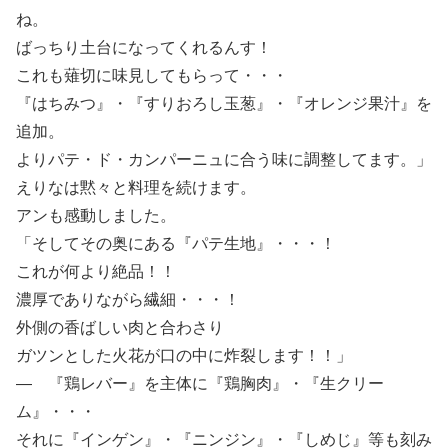
ね。
ばっちり土台になってくれるんす！
これも薙切に味見してもらって・・・
『はちみつ』・『すりおろし玉葱』・『オレンジ果汁』を
追加。
よりパテ・ド・カンパーニュに合う味に調整してます。」
えりなは黙々と料理を続けます。
アンも感動しました。
「そしてその奥にある『パテ生地』・・・！
これが何より絶品！！
濃厚でありながら繊細・・・！
外側の香ばしい肉と合わさり
ガツンとした火花が口の中に炸裂します！！」
― 『鶏レバー』を主体に『鶏胸肉』・『生クリー
ム』・・・
それに『インゲン』・『ニンジン』・『しめじ』等も刻み