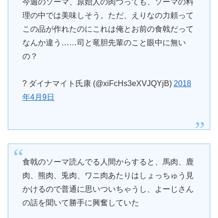
今週のソーマ、原始人の肉つっても、ソーマの料
理の中では美味しそう。ただ、えりなの力頼って
この品が作れたのにこれは俺とお前の食戟だって
なんか違う……司と竜胆先輩のこと眼中に無い
の？
? ダイナマイト氏康 (@xiFcHs3eXVJQYjB)
2018
年4月9日
食戟のソーマ読んでる人間からすると、馬肉、鹿
肉、熊肉、兎肉、ワニ肉あたりはしょっちゅう見
かけるので普通に思いついちゃうし、よーじさん
の話を聞いて勝手に興奮していた