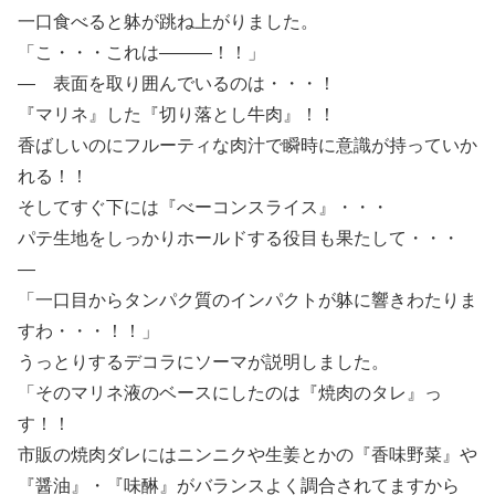
一口食べると躰が跳ね上がりました。
「こ・・・これは―――！！」
― 表面を取り囲んでいるのは・・・！
『マリネ』した『切り落とし牛肉』！！
香ばしいのにフルーティな肉汁で瞬時に意識が持っていか
れる！！
そしてすぐ下には『べーコンスライス』・・・
パテ生地をしっかりホールドする役目も果たして・・・
―
「一口目からタンパク質のインパクトが躰に響きわたりま
すわ・・・！！」
うっとりするデコラにソーマが説明しました。
「そのマリネ液のベースにしたのは『焼肉のタレ』っ
す！！
市販の焼肉ダレにはニンニクや生姜とかの『香味野菜』や
『醤油』・『味醂』がバランスよく調合されてますから