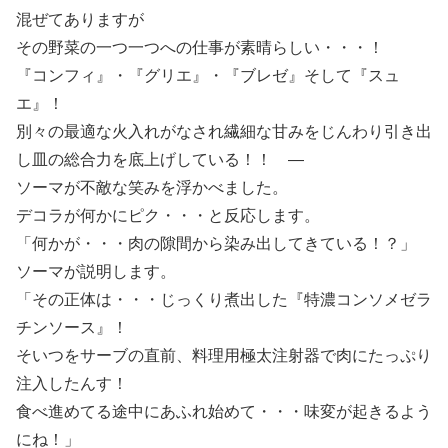
混ぜてありますが
その野菜の一つ一つへの仕事が素晴らしい・・・！
『コンフィ』・『グリエ』・『ブレゼ』そして『スュ
エ』！
別々の最適な火入れがなされ繊細な甘みをじんわり引き出
し皿の総合力を底上げしている！！ ―
ソーマが不敵な笑みを浮かべました。
デコラが何かにピク・・・と反応します。
「何かが・・・肉の隙間から染み出してきている！？」
ソーマが説明します。
「その正体は・・・じっくり煮出した『特濃コンソメゼラ
チンソース』！
そいつをサーブの直前、料理用極太注射器で肉にたっぷり
注入したんす！
食べ進めてる途中にあふれ始めて・・・味変が起きるよう
にね！」