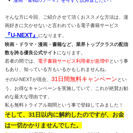
漫画『食戟のソーマ』を今すぐ読み直したい！
そんな方に今回、ご紹介させて頂くおススメな方法は、漫
画好きに欠かせないと言われている電子書籍サービス
『U-NEXT』
になります。
映画・ドラマ・漫画・書籍など、業界トップクラスの配信
数を誇る優良公式サイト
になります。
若者の間では、
電子書籍サービス利用者が急増中
という事
もあり、知っている方もいるかもしれませんね。
31日間無料キャンペーン
そのU-NEXTが現在、
とい
う、お得なキャンペーンを実施していて、これが絶賛お勧
めな最大な理由です。
私も無料トライアル期間という事で登録してみました！
そして、31日以内に解約したのですが、お金
は一切かかりませんでした。