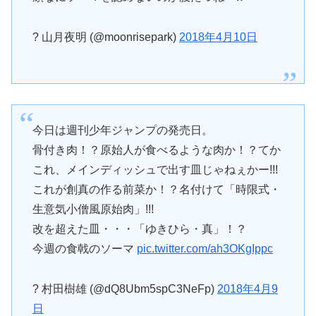
? 山月夜明 (@moonrisepark)
2018年4月10日
今日は週刊少年ジャンプの発売日。
骨付き肉！？原始人が食べるような肉か！？てか
これ、メインディッシュで出す皿じゃねぇかー!!!
これが創真の作る前菜か！？名付けて「時限式・
生意気小僧風原始肉」!!!
改を超えた皿・・・「ゆきひら・真」！？
今週の食戟のソーマ
pic.twitter.com/ah3OKgIppc
? 村田樹雄 (@dQ8Ubm5spC3NeFp)
2018年4月9
日