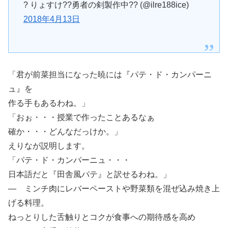
? りょすけ??勇者の剣製作中?? (@ilre188ice)
2018年4月13日
「君が前菜担当になった暁には『パテ・ド・カンパーニ
ュ』を
作る手もあるわね。」
「おぉ・・・授業で作ったことあるなぁ
確か・・・どんなだっけか。」
えりなが説明します。
「パテ・ド・カンパーニュ・・・
日本語だと『田舎風パテ』と訳せるわね。」
― ミンチ肉にレバーペーストや野菜類を混ぜ込み焼き上
げる料理。
ねっとりした舌触りとコクが食事への期待感を高め