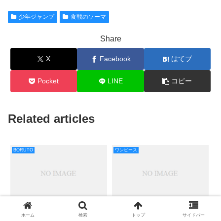
少年ジャンプ
食戟のソーマ
Share
X
Facebook
はてブ
Pocket
LINE
コピー
Related articles
BORUTO
ワンピース
ボルト最新話25話ネタバ
『ワンピース』最新900話
ホーム
検索
トップ
サイドバー
レ・感想！カワキの正体と
ネタバレ・考察！ルフィの