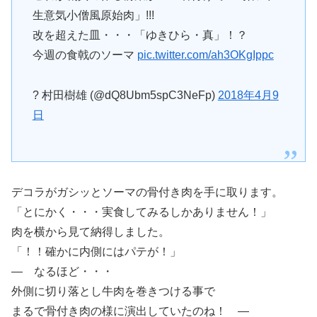
生意気小僧風原始肉」!!!
改を超えた皿・・・「ゆきひら・真」！？
今週の食戟のソーマ
pic.twitter.com/ah3OKgIppc
? 村田樹雄 (@dQ8Ubm5spC3NeFp)
2018年4月9
日
デコラがガシッとソーマの骨付き肉を手に取ります。
「とにかく・・・実食してみるしかありません！」
肉を横から見て納得しました。
「！！確かに内側にはパテが！」
― なるほど・・・
外側に切り落とし牛肉を巻きつける事で
まるで骨付き肉の様に演出していたのね！ ―