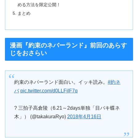
める方法を限定公開！
まとめ
漫画『約束のネバーランド』前回のあらす
じをおさらい
約束のネバーランド面白い。イッキ読み。
#約ネ
バ
pic.twitter.com/d0LLFjlF7q
? 三拍子高倉陵（6.21～2days単独「目バキ蝶ネ
木」） (@takakuraRyo)
2018年4月16日