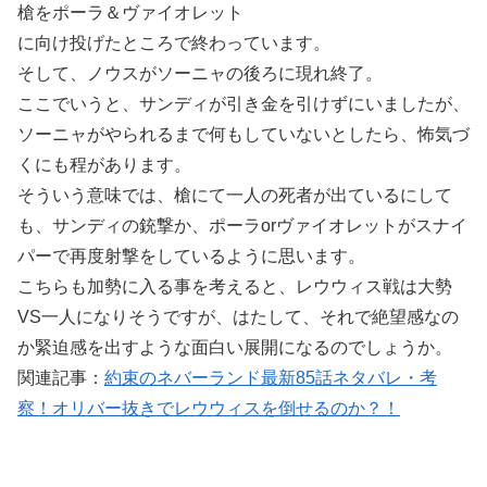
槍をポーラ＆ヴァイオレット
に向け投げたところで終わっています。
そして、ノウスがソーニャの後ろに現れ終了。
ここでいうと、サンディが引き金を引けずにいましたが、
ソーニャがやられるまで何もしていないとしたら、怖気づ
くにも程があります。
そういう意味では、槍にて一人の死者が出ているにして
も、サンディの銃撃か、ポーラorヴァイオレットがスナイ
パーで再度射撃をしているように思います。
こちらも加勢に入る事を考えると、レウウィス戦は大勢
VS一人になりそうですが、はたして、それで絶望感なの
か緊迫感を出すような面白い展開になるのでしょうか。
関連記事：
約束のネバーランド最新85話ネタバレ・考
察！オリバー抜きでレウウィスを倒せるのか？！