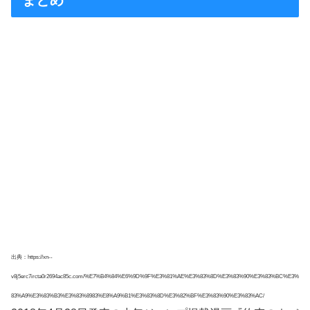
出典：https://xn--
v8j5erc7ircta0r2694ac85c.com/%E7%B4%84%E6%9D%9F%E3%81%AE%E3%83%8D%E3%83%90%E3%83%BC%E3%
83%A9%E3%83%B3%E3%83%8983%E8%A9%B1%E3%83%8D%E3%82%BF%E3%83%90%E3%83%AC/