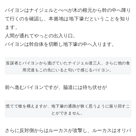
バイヨンはナイジェルとぺぺが木の根元から幹の中へ降り
て行くのを確認し、
本拠地は地下壕だということを知り
ます。
人間が通れてやっとの出入り口。
バイヨンは幹自体を切断し地下壕の中へ入ります。
首謀者とバイヨンから逃げていたナイジェル達三人、さらに他の食
用児達もこの先にいると匂いで感じるバイヨン。
前へ進むバイヨンですが、脇道には待ち伏せが
慌てて槍を構えますが、地下壕の通路が狭く思うように振り回すこ
とができません。
さらに反対側からはルーカスが攻撃し、ルーカスはオリバ