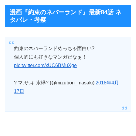
漫画『約束のネバーランド』最新84話 ネ
タバレ・考察
約束のネバーランドめっちゃ面白い?
個人的にも好きなマンガだなぁ！
pic.twitter.com/xUC6BMuXge
? マ.サ.キ 水欅? (@mizubon_masaki)
2018年4月
17日