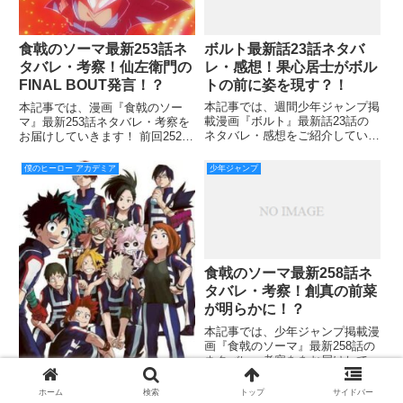
ボルト最新話23話ネタバ
食戟のソーマ最新253話ネ
レ・感想！果心居士がボル
タバレ・考察！仙左衛門の
トの前に姿を現す？！
FINAL BOUT発言！？
本記事では、週間少年ジャンプ掲
本記事では、漫画『食戟のソー
載漫画『ボルト』最新話23話の
マ』最新253話ネタバレ・考察を
ネタバレ・感想をご紹介していき
お届けしていきます！ 前回252話
ます。 ボルトと青の戦いにやっ
では、フォースバウト最期を飾る
と終止符が打たれ、”自分を殺
対決カードもいよいよ決着！！
僕のヒーロー アカデミア
少年ジャンプ
す”ようボルトに言う青。 しか
テーマ食材はヤリイカ！というこ
し、ボルトは青に言われた言葉
とで、イカ飯みたいな料理が登場
「どんなものも使い方次第」と答
しました。 あ、カラマリで
える
食戟のソーマ最新258話ネ
タバレ・考察！創真の前菜
が明らかに！？
本記事では、少年ジャンプ掲載漫
画『食戟のソーマ』最新258話の
ネタバレ・考察ををお届けしてい
きます！ 前回の257話では、
「あん時は作れなかった、司瑛士
ヒロアカ最新話169話ネタ
ホーム
検索
トップ
サイドバー