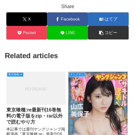
Share
X
Facebook
はてブ
Pocket
LINE
コピー
Related articles
東京喰種:re
キングダム
東京喰種:re最新刊16巻無
料の電子版をzip・rar以外
で読むやり方
本記事では週刊ヤングジャンプ掲
載漫画『東京喰種:re』最新刊16