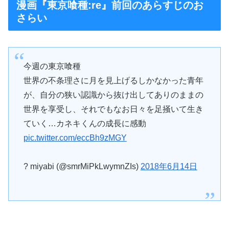
漫画『東京喰種:re』前回のあらすじのお
さらい
今週の東京喰種
世界の不条理さに月を見上げるしかなかった青年
が、自分の狭い認識から抜け出してありのままの
世界を享受し、それでもなお日々を足掻いて生き
ていく…カネキくんの成長に感動
pic.twitter.com/eccBh9zMGY
? miyabi (@smrMiPkLwymnZIs)
2018年6月14日