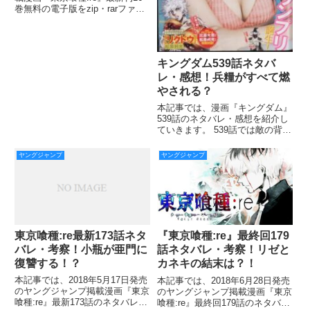
巻無料の電子版をzip・rarファイ
ル以外でスマホで読むやり方につ
いて詳しくお届けしていきます！
『東京喰種:re』は石田スイ先生
のデビュー作にして、週刊ヤング
キングダム539話ネタバ
ジャンプの中でも
レ・感想！兵糧がすべて燃
やされる？
本記事では、漫画『キングダム』
539話のネタバレ・感想を紹介し
ていきます。 539話では敵の背後
から横陣を挟撃する王賁。 これ
で一気に形勢が秦側に傾きまし
ヤングジャンプ
ヤングジャンプ
た！ 趙峩龍軍の動きを警戒して
いる王賁、趙峩龍の軍は標的とし
ていた王賁軍に逃げられ、現
東京喰種:re最新173話ネタ
『東京喰種:re』最終回179
バレ・考察！小瓶が亜門に
話ネタバレ・考察！リゼと
復讐する！？
カネキの結末は？！
本記事では、2018年5月17日発売
本記事では、2018年6月28日発売
のヤングジャンプ掲載漫画『東京
のヤングジャンプ掲載漫画『東京
喰種:re』最新173話のネタバレ・
喰種:re』最終回179話のネタバ