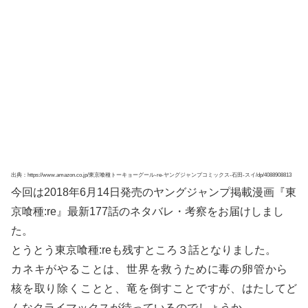
出典：https://www.amazon.co.jp/東京喰種トーキョーグール-re-ヤングジャンプコミックス-石田-スイ/dp/4088908813
今回は2018年6月14日発売のヤングジャンプ掲載漫画『東
京喰種:re』最新177話のネタバレ・考察をお届けしまし
た。
とうとう東京喰種:reも残すところ３話となりました。
カネキがやることは、世界を救うために毒の卵管から
核を取り除くことと、竜を倒すことですが、
はたしてど
んなクライマックスが待っているのでしょうか。