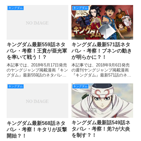
考察をご紹介していきます。 亜
レ・考察をご紹介していきます。
門とドナートの戦いは、亜門の勝
リゼ竜と決着がついたカネキです
キングダム
キングダム
利で決着を迎えました。 ドナー
が、竜が崩壊し巻き込まれるアク
トが事切れたことでフクロウの力
シデントが発生しました。 カネ
は弱まり、CCGが
キとアヤトの無事が
キングダム最新559話ネタ
キングダム最新571話ネタ
バレ・考察！王賁が亜光軍
バレ・考察！ブネンの動き
を率いて戦う！？
が明らかに？！
本記事では、2018年5月17日発売
本記事では、2018年9月6日発売
のヤングジャンプ掲載漫画『キン
の週刊ヤングジャンプ掲載漫画
グダム』最新559話のネタバレ・
『キングダム』最新571話のネタ
考察をご紹介していきます。 信
バレ・あらすじ・考察などをご紹
と王賁はどちらが岳嬰の首を取る
介します。 前回、倒れてしまっ
キングダム
キングダム
かで競争していましたが、いち早
た楊端和とバジオウにもうダメ
く岳嬰と対面したのは飛信隊。
か…という思いがよぎったのです
慶舎のことで因縁もある
が、バジオウが這い上がり楊端
キングダム最新話549話ネ
キングダム最新568話ネタ
タバレ・考察！羌?が大炎
バレ・考察！キタリが反撃
を制す？！
開始？！