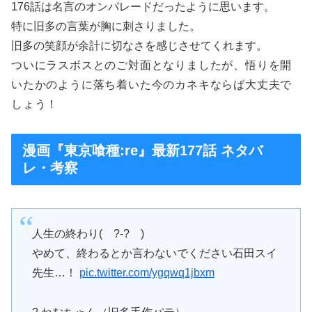
176話は名言のオンパレードだったように思います。
特に旧多の言葉が胸に刺さりました。
旧多の笑顔が余計に切なさを感じさせてくれます。
ついにラスボスとのご対面となりましたが、悟りを開
いたかのように落ち着いた今のカネキならば大丈夫で
しょう！
漫画『東京喰種:re』最新177話 ネタバ
レ・考察
人生の終わり( ?-? )
やめて、終わるとか言わないでください石田スイ
先生…！
pic.twitter.com/ygqwq1jbxm