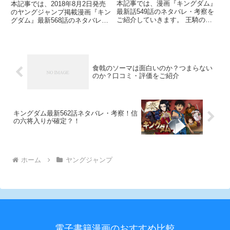
本記事では、漫画『キングダム』
本記事では、2018年8月2日発売
最新話549話のネタバレ・考察を
のヤングジャンプ掲載漫画『キン
ご紹介していきます。 王騎の矛
グダム』最新568話のネタバレ・
をただもらっただけと言われ、怒
考察をご紹介していきます。 族
った信が尭雲に牙を向きました。
長・カタリを討たれ、敗走を続け
力を込めた連撃で尭雲を押します
る壁・メラ族軍ですが、壁は急報
が、やはり相手は三大天に仕えた
によってブネン軍が楊端和の方へ
猛者であり、一筋縄ではいき
行ったことを知ります。
食戟のソーマは面白いのか？つまらない
のか？口コミ・評価をご紹介
キングダム最新562話ネタバレ・考察！信
の六将入りが確定？！
ホーム
ヤングジャンプ
電子書籍漫画のおすすめ比較