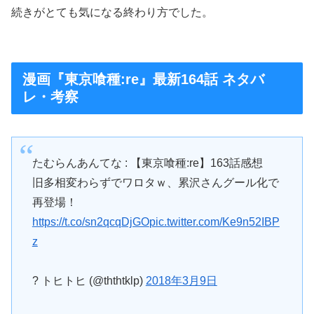
続きがとても気になる終わり方でした。
漫画『東京喰種:re』最新164話 ネタバ
レ・考察
たむらんあんてな : 【東京喰種:re】163話感想
旧多相変わらずでワロタｗ、累沢さんグール化で
再登場！
https://t.co/sn2qcqDjGO
pic.twitter.com/Ke9n52IBP
z
? トヒトヒ (@ththtklp)
2018年3月9日