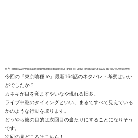
出典：https://www.thalia.at/shop/home/artikeldetails/tokyo_ghoul_re_06/sui_ishida/ISBN2-88921-559-8/ID47769488.html
今回の『東京喰種:re』最新164話のネタバレ・考察はいか
がでしたか？
カネキが目を覚ますやいなや現れる旧多。
ライブ中継のタイミングといい、まるですべて見えている
かのような行動を取ります。
どうやら彼の目的は次回目の当たりにすることになりそう
です。
次回の見どころはこちら！