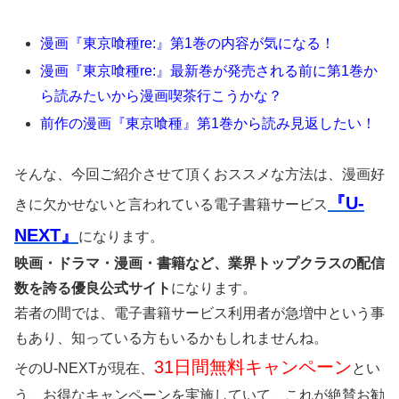
漫画『東京喰種re:』第1巻の内容が気になる！
漫画『東京喰種re:』最新巻が発売される前に第1巻か
ら読みたいから漫画喫茶行こうかな？
前作の漫画『東京喰種』第1巻から読み見返したい！
そんな、今回ご紹介させて頂くおススメな方法は、漫画好
『U-
きに欠かせないと言われている電子書籍サービス
NEXT』
になります。
映画・ドラマ・漫画・書籍など、業界トップクラスの配信
数を誇る優良公式サイト
になります。
若者の間では、電子書籍サービス利用者が急増中という事
もあり、知っている方もいるかもしれませんね。
31日間無料キャンペーン
そのU-NEXTが現在、
とい
う、お得なキャンペーンを実施していて、これが絶賛お勧