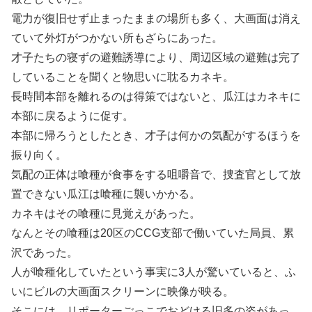
電力が復旧せず止まったままの場所も多く、大画面は消え
ていて外灯がつかない所もざらにあった。
才子たちの寝ずの避難誘導により、周辺区域の避難は完了
していることを聞くと物思いに耽るカネキ。
長時間本部を離れるのは得策ではないと、瓜江はカネキに
本部に戻るように促す。
本部に帰ろうとしたとき、才子は何かの気配がするほうを
振り向く。
気配の正体は喰種が食事をする咀嚼音で、捜査官として放
置できない瓜江は喰種に襲いかかる。
カネキはその喰種に見覚えがあった。
なんとその喰種は20区のCCG支部で働いていた局員、累
沢であった。
人が喰種化していたという事実に3人が驚いていると、ふ
いにビルの大画面スクリーンに映像が映る。
そこには、リポーターごっこでおどける旧多の姿があっ