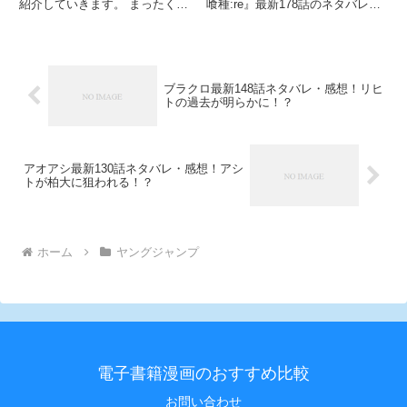
紹介していきます。 まったく相
喰種:re』最新178話のネタバレ・
手の行動が読めないと困り果てる
考察をご紹介していきます。 竜
河了貂に対し、相手の直感を読み
との戦いで満身創痍になりながら
取る信。 前回545話では、信が飛
も、なんとかリゼの下まで到着す
信隊全軍の指揮を取ることが決ま
ることができたカネキ。 リゼと
りました。 河了貂と羌?
の勝負は一瞬で決着
ブラクロ最新148話ネタバレ・感想！リヒ
トの過去が明らかに！？
アオアシ最新130話ネタバレ・感想！アシ
トが柏大に狙われる！？
ホーム
ヤングジャンプ
電子書籍漫画のおすすめ比較
お問い合わせ