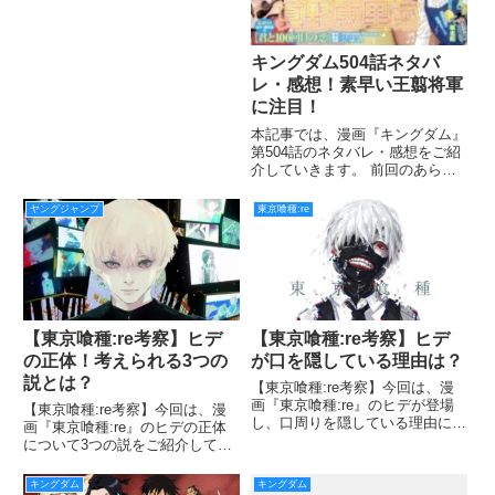
19区の大地下へ向かいました。
やはり、彼らが向かう先には旧多
とリゼが待ち受けているのでしょ
キングダム504話ネタバ
うか。 一方でCCGの
レ・感想！素早い王翦将軍
に注目！
本記事では、漫画『キングダム』
第504話のネタバレ・感想をご紹
介していきます。 前回のあらす
じは趙軍の王悼襄王が登場しまし
たが入浴中で、しかも子供たちに
ヤングジャンプ
東京喰種:re
肩をもんでもらっているシーンが
印象的でしたね（笑） しかし、
襄王が「斬首ものの失態を犯し
【東京喰種:re考察】ヒデ
【東京喰種:re考察】ヒデ
の正体！考えられる3つの
が口を隠している理由は？
説とは？
【東京喰種:re考察】今回は、漫
画『東京喰種:re』のヒデが登場
【東京喰種:re考察】今回は、漫
し、口周りを隠している理由につ
画『東京喰種:re』のヒデの正体
いてご紹介していきます。 ヒデ
について3つの説をご紹介してい
は1作目の『東京喰種』の最後で
きます。 カネキの親友で、1作目
突如行方不明になりました。 今
の『東京喰種』の最後で突如行方
キングダム
キングダム
作でなかなか登場してこなかった