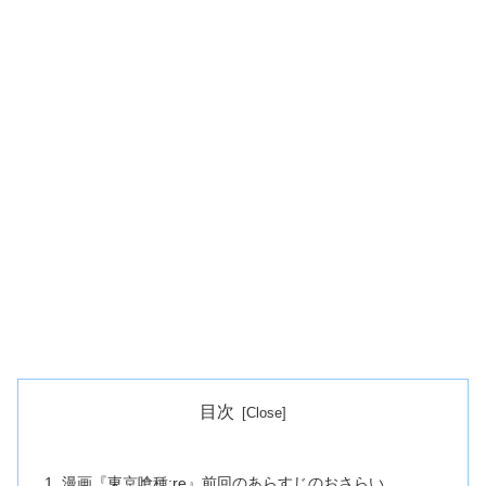
目次
漫画『東京喰種:re』前回のあらすじのおさらい