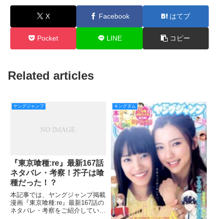
X
Facebook
はてブ
Pocket
LINE
コピー
Related articles
ヤングジャンプ
キングダム
『東京喰種:re』最新167話
ネタバレ・考察！芥子は喰
種だった！？
本記事では、ヤングジャンプ掲載
漫画『東京喰種:re』最新167話の
ネタバレ・考察をご紹介していき
ます。 カネキはアヤトを連れて