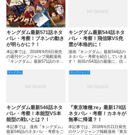
不明になったヒデ！ 2作目の『東
ので、死んでいる説が流れて
京喰種:re』でも行方不明のまま
ですが、ヒデと思われ
キングダム最新544話ネタ
キングダム最新571話ネタ
バレ・考察！飛信隊VS尭
バレ・考察！ブネンの動き
雲が本格的に！
が明らかに？！
漫画『キングダム』最新544話の
本記事では、2018年9月6日発売
ネタバレ・考察を紹介していきま
の週刊ヤングジャンプ掲載漫画
す！ 前回の543話の最後に、信と
『キングダム』最新571話のネタ
王賁の会話に戻るわけですが、こ
バレ・あらすじ・考察などをご紹
こでは信が右軍に来た意図と、援
介します。 前回、倒れてしまっ
キングダム
ヤングジャンプ
軍は今後ないということを伝え
た楊端和とバジオウにもうダメ
て、今からの勝負で戦いが決まる
か…という思いがよぎったのです
と告げるわけです！ もう、
が、バジオウが這い上がり楊端
キングダム最新546話ネタ
『東京喰種:re』最新178話
バレ・考察！本能型VS本
ネタバレ・考察！カネキが
能型の戦いとは？！
無事に帰還？！
本記事では、漫画『キングダム』
本記事では、2018年6月21日発売
最新546話のネタバレ・考察をご
のヤングジャンプ掲載漫画『東京