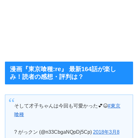
漫画『東京喰種:re』 最新164話が楽し
み！読者の感想・評判は？
そして才子ちゃんは今回も可愛かった💕😆
#東京
喰種
? がっクン (@n33CbgaNQpDj5Cp)
2018年3月8