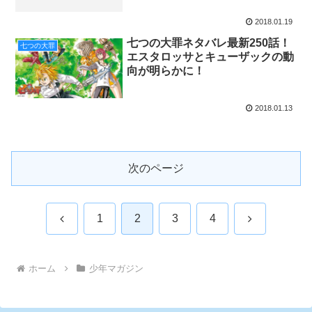
2018.01.19
七つの大罪ネタバレ最新250話！
七つの大罪
エスタロッサとキューザックの動
向が明らかに！
2018.01.13
次のページ
前
次
1
2
3
4
へ
へ
ホーム
少年マガジン