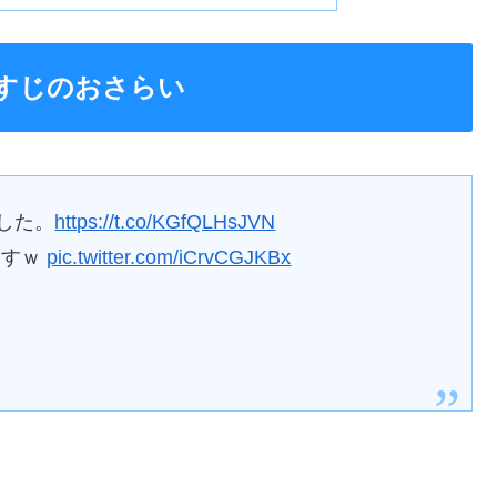
すじのおさらい
した。
https://t.co/KGfQLHsJVN
ますｗ
pic.twitter.com/iCrvCGJKBx