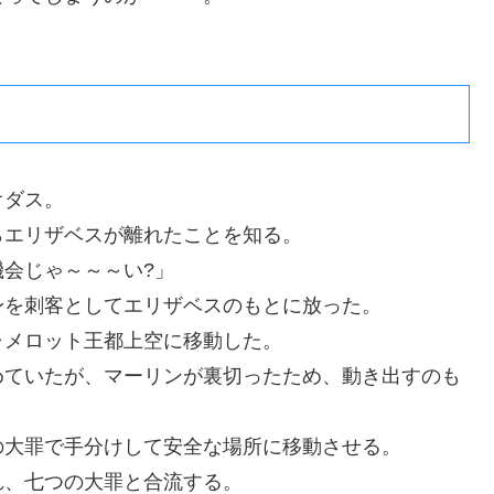
オダス。
らエリザベスが離れたことを知る。
会じゃ～～～い?」
身を刺客としてエリザベスのもとに放った。
ャメロット王都上空に移動した。
めていたが、マーリンが裏切ったため、動き出すのも
の大罪で手分けして安全な場所に移動させる。
れ、七つの大罪と合流する。