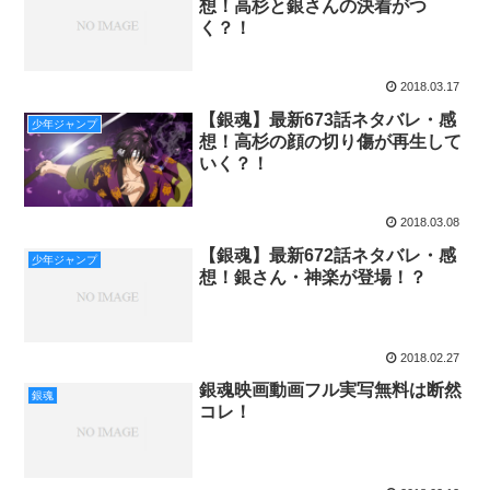
想！高杉と銀さんの決着がつ
く？！
2018.03.17
【銀魂】最新673話ネタバレ・感
少年ジャンプ
想！高杉の顔の切り傷が再生して
いく？！
2018.03.08
【銀魂】最新672話ネタバレ・感
少年ジャンプ
想！銀さん・神楽が登場！？
2018.02.27
銀魂映画動画フル実写無料は断然
銀魂
コレ！