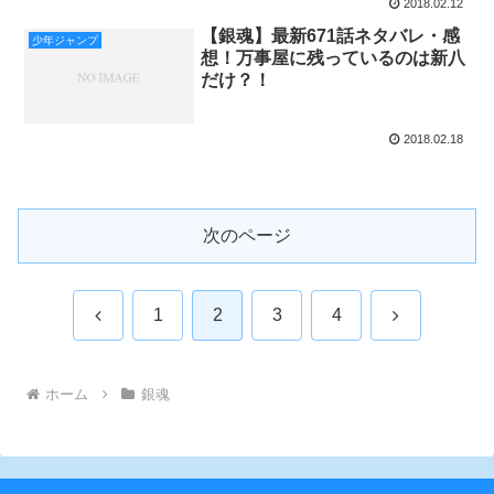
2018.02.12
【銀魂】最新671話ネタバレ・感
少年ジャンプ
想！万事屋に残っているのは新八
だけ？！
2018.02.18
次のページ
前
次
1
2
3
4
へ
へ
ホーム
銀魂