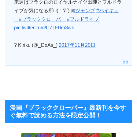
来週はブラクロのロイヤルナイツ出陣とフルドラ
イブが気になる所ψ(｀∇´)ψ
#ジャンプ
#ハイキュ
ー
#ブラッククローバー
#フルドライブ
pic.twitter.com/CZcF0ro3wk
? Kiriku (@_DoAs_)
2017年11月20日
漫画『ブラッククローバー』最新刊を今す
ぐ無料で読める方法を限定公開！