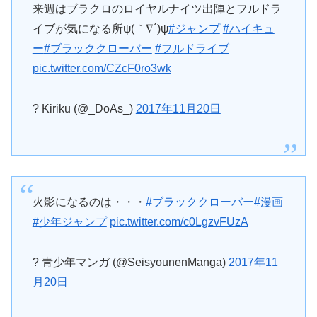
来週はブラクロのロイヤルナイツ出陣とフルドラ
イブが気になる所ψ(｀∇´)ψ
#ジャンプ
#ハイキュ
ー
#ブラッククローバー
#フルドライブ
pic.twitter.com/CZcF0ro3wk
? Kiriku (@_DoAs_)
2017年11月20日
火影になるのは・・・
#ブラッククローバー
#漫画
#少年ジャンプ
pic.twitter.com/c0LgzvFUzA
? 青少年マンガ (@SeisyounenManga)
2017年11
月20日