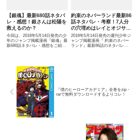
【銀魂】最新680話ネタバ
約束のネバーランド最新86
レ・感想！銀さんは松陽を
話ネタバレ・考察！7人分
救えるのか？
の穴埋めはレイとオジサ
ン？！
今回は、2018年5月14日発売の少
2018年5月14日発売の週刊少年ジ
年のジャンプ掲載漫画『銀魂』最
ャンプ掲載漫画『 約束のネバー
新680話ネタバレ・感想をご紹介
ランド』最新86話のネタバレ・
していきます。 前回の679話での
感想をご紹介していきます。 前
あらすじは、空白の2年の回想シ
回85話では、鬼の秘密が少しず
ーンが主体でしたね。 銀さんが
つわかってきましたね。 レイや
ついに虚の心臓を手に入れ、追手
おじさんの力を借りることがで
からひたすら追われ
き、なんとか光が見えてきま
『僕のヒーローアカデミア』全巻をzip・
rarで無料ダウンロードするよりコレ！