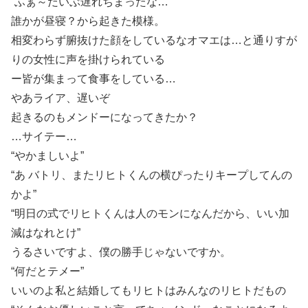
“ふぁ～だいぶ遅れちまったな…”
誰かが昼寝？から起きた模様。
相変わらず腑抜けた顔をしているなオマエは…と通りすが
りの女性に声を掛けられている
ー皆が集まって食事をしている…
やあライア、遅いぞ
起きるのもメンドーになってきたか？
…サイテー…
“やかましいよ”
“あ バトリ、またリヒトくんの横ぴったりキープしてんの
かよ”
“明日の式でリヒトくんは人のモンになんだから、いい加
減はなれとけ”
うるさいですよ、僕の勝手じゃないですか。
“何だとテメー”
いいのよ私と結婚してもリヒトはみんなのリヒトだもの