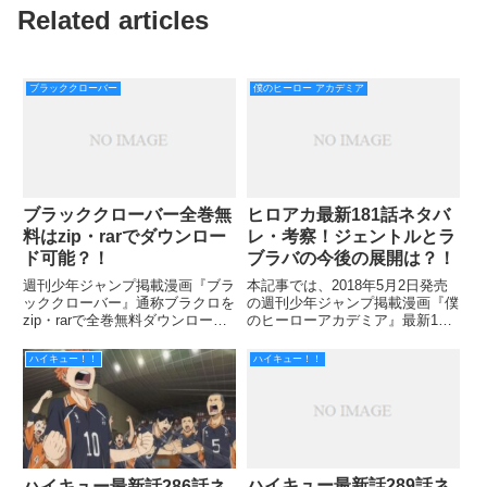
Related articles
ブラッククローバー
僕のヒーロー アカデミア
ブラッククローバー全巻無
ヒロアカ最新181話ネタバ
料はzip・rarでダウンロー
レ・考察！ジェントルとラ
ド可能？！
ブラバの今後の展開は？！
週刊少年ジャンプ掲載漫画『ブラ
本記事では、2018年5月2日発売
ッククローバー』通称ブラクロを
の週刊少年ジャンプ掲載漫画『僕
zip・rarで全巻無料ダウンロード
のヒーローアカデミア』最新181
するより、全巻を簡単に今すぐ読
話のネタバレ・考察をお届けして
める方法をご紹介していきます！
いきます！ 前回の180話では、激
ハイキュー！！
ハイキュー！！
魔法を題材にした漫画は多くあり
しく戦い続けるジェントルとデ
ますが、『ブラッククローバー』
ク。 ラブラバも個性を出し、ジ
はこれまでの魔法系の漫
ェントルを応戦します。
ハイキュー最新話289話ネ
ハイキュー最新話286話ネ