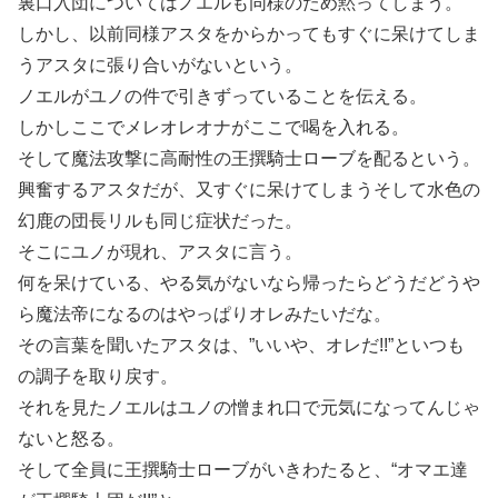
裏口入団についてはノエルも同様のため黙ってしまう。
しかし、以前同様アスタをからかってもすぐに呆けてしま
うアスタに張り合いがないという。
ノエルがユノの件で引きずっていることを伝える。
しかしここでメレオレオナがここで喝を入れる。
そして魔法攻撃に高耐性の王撰騎士ローブを配るという。
興奮するアスタだが、又すぐに呆けてしまうそして
水色の
幻鹿
の団長リルも同じ症状だった。
そこにユノが現れ、アスタに言う。
何を呆けている、やる気がないなら帰ったらどうだどうや
ら魔法帝になるのはやっぱりオレみたいだな。
その言葉を聞いたアスタは、”いいや、オレだ!!”といつも
の調子を取り戻す。
それを見たノエルはユノの憎まれ口で元気になってんじゃ
ないと怒る。
そして全員に王撰騎士ローブがいきわたると、“オマエ達