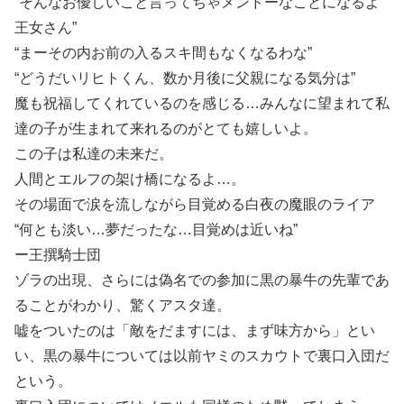
“そんなお優しいこと言ってちゃメンドーなことになるよ
王女さん”
“まーその内お前の入るスキ間もなくなるわな”
“どうだいリヒトくん、数か月後に父親になる気分は”
魔も祝福してくれているのを感じる…みんなに望まれて私
達の子が生まれて来れるのがとても嬉しいよ。
この子は私達の未来だ。
人間とエルフの架け橋になるよ…。
その場面で涙を流しながら目覚める白夜の魔眼のライア
“何とも淡い…夢だったな…目覚めは近いね”
ー王撰騎士団
ゾラの出現、さらには偽名での参加に黒の暴牛の先輩であ
ることがわかり、驚くアスタ達。
嘘をついたのは「敵をだますには、まず味方から」とい
い、黒の暴牛については以前ヤミのスカウトで裏口入団だ
という。