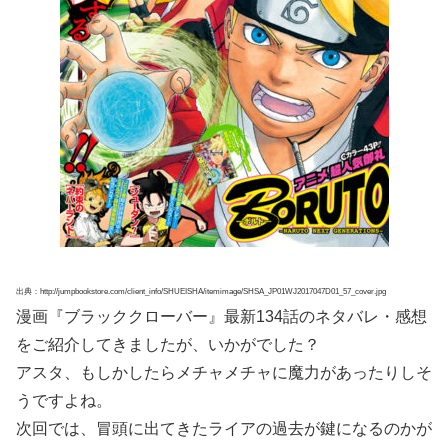
出典：http://jumpbookstore.com/client_info/SHUEISHA/itemimage/SHSA_JP01WJ2017047D01_57_cover.jpg
漫画『ブラッククローバー』最新134話のネタバレ・感想
をご紹介してきましたが、いかがでした？
アスタ、もしかしたらメチャメチャに魔力があったりしそ
うですよね。
次回では、冒頭に出てきたライアの過去が鍵になるのかが