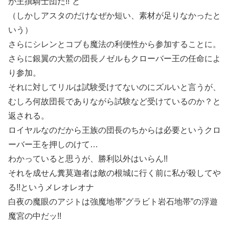
が王撰騎士団だ!!”と
（しかしアスタのだけなぜか短い、素材が足りなかったと
いう）
さらにシレンとコブも魔法の利便性から参加することに。
さらに
銀翼の大鷲
の団長ノゼルもクローバー王の任命によ
り参加。
それに対してリルは試験受けてないのにズルいと言うが、
むしろ何故団長でありながら試験など受けているのか？と
返される。
ロイヤルなのだから王族の団長のちからは必要というクロ
ーバー王を押しのけて…
わかっていると思うが、勝利以外はいらん!!
それを成せん糞莫迦者は敵の根城に行く前に私が殺してや
る!!というメレオレオナ
白夜の魔眼のアジトは強魔地帯”グラビト岩石地帯”の浮遊
魔宮の中だッ!!