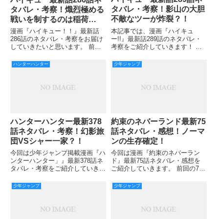
タバレ・考察！影山の大胆
タバレ・考察！熾烈極める
不敵なツーが炸裂？！
戦いを制するのは稲荷
崎？！
本記事では、漫画『ハイキュ
漫画『ハイキュー！！』最新話
ー!!』最新話289話のネタバレ・
286話のネタバレ・考察をお届け
考察をご紹介していきます！ 前
していきたいと思います。 前回
回288話では、烏野高校マッチポ
285話のラストでは、極上のライ
イントを迎えたところで続きとな
ンショットを決める田中。 そし
ハンターハンター
少年ジャンプ
りました。 烏野 28ー27 稲荷
て、喜ぶ烏野一同。 そんな中、1
崎 ここで決めた奴がヒーローだ
人手応えを感じる影山の姿が印象
と言う稲荷崎選手。 最新
的でしたね。 その状況をス
ハンターハンター最新378
約束のネバーランド最新75
話ネタバレ・考察！幻影旅
話ネタバレ・感想！ノーマ
団VSシャー一家？！
ンの生存確定！
今回は少年ジャンプ掲載漫画『ハ
今回は漫画『約束のネバーラン
ンターハンター」』最新378話ネ
ド』最新75話ネタバレ・感想を
タバレ・考察をご紹介していきま
ご紹介していきます。 前回の74
す。 前回の377話のポイントは、
話ではノーマンが生きていること
が判明し、ピーターラトリーの研
少年ジャンプ
少年ジャンプ
究者の手伝いをしていることが明
らかとなりました。 ですが！！
ここで疑問です！