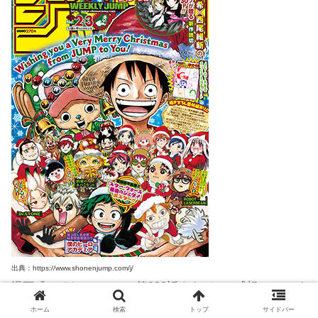
出典：https://www.shonenjump.com/j/
漫画『ハイキュー！！』第282話ネタバレ・感想はいかが
だったでしょうか？
ホーム
検索
トップ
サイドバー