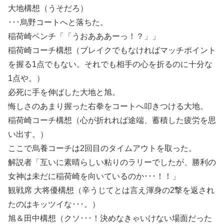
大地構想（うそだろ）
･･･烏野コートへと落ちた。
稲荷崎ベンチ「「うおあああーっ！？」」
稲荷崎コーチ構想（ブレイクでもなければマッチポイント
を握る1点でもない。それでも相手の心を折るのに十分な
1点や。）
必死に手を伸ばした大地と旭。
悔しさのあまり握った右拳をコートへ叩きつける大地。
稲荷崎コーチ構想（心が折れれば途端、蓄積した疲労を思
い出す。）
ここで烏養コーチは2回目のタイムアウトを取った。
解説者「互いに素晴らしい粘りのラリーでしたが、勝利の
女神は未だに稲荷崎を向いているのか･･･！！」
観戦席 大将優構想（辛うじてとは言え渾身の2撃を返され
たのはキッツイな･･･。）
旭＆田中構想（クソ･･･！決めなきゃいけない場面だった