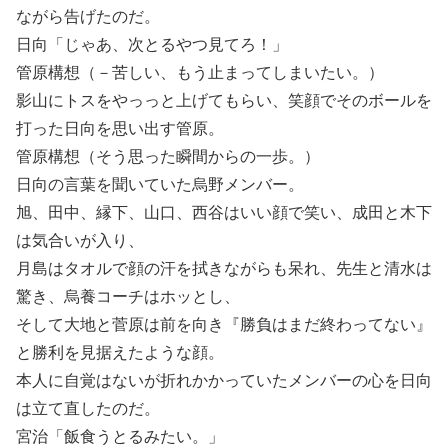
ながら告げたのだ。
日向「じゃあ、次とるやつ見てろ！」
管原構想（－苦しい、もう止まってしまいたい。）
影山にトスをやっっと上げてもらい、笑顔でそのボールを
打った日向を思い出す管原。
管原構想（そう思った瞬間からの一歩。）
日向の言葉を聞いていた烏野メンバー。
旭、田中、縁下、山口、西谷はいい顔で笑い、成田と木下
は気合いが入り、
月島はタオルで顔の汗を拭きながらも呆れ、先生と清水は
驚き、烏養コーチはホッとし、
そして大地と菅原は前を向き『勝負はまだ終わってない』
と勝利を見据えたような顔。
本人に自覚はないが折れかかっていたメンバーの心を日向
は立て直したのだ。
宮治「飯食うとるみたい。」