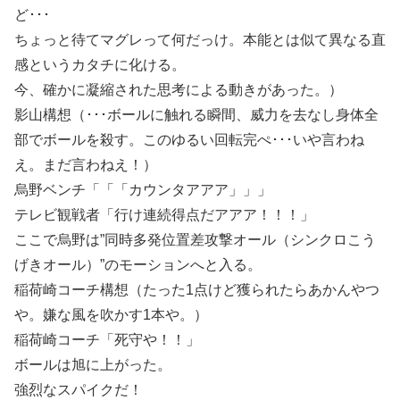
ど･･･
ちょっと待てマグレって何だっけ。本能とは似て異なる直
感というカタチに化ける。
今、確かに凝縮された思考による動きがあった。）
影山構想（･･･ボールに触れる瞬間、威力を去なし身体全
部でボールを殺す。このゆるい回転完ぺ･･･いや言わね
え。まだ言わねえ！）
烏野ベンチ「「「カウンタアアア」」」
テレビ観戦者「行け連続得点だアアア！！！」
ここで烏野は”同時多発位置差攻撃オール（シンクロこう
げきオール）”のモーションへと入る。
稲荷崎コーチ構想（たった1点けど獲られたらあかんやつ
や。嫌な風を吹かす1本や。）
稲荷崎コーチ「死守や！！」
ボールは旭に上がった。
強烈なスパイクだ！