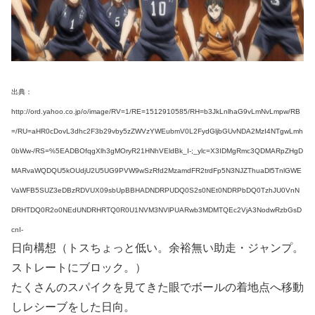
出典：
http://ord.yahoo.co.jp/o/image/RV=1/RE=1512910585/RH=b3JkLnlhaG9vLmNvLmpw/RB
=/RU=aHR0cDovL3dhc2F3b29vby5zZWVzYWEubmV0L2FydGljbGUvNDA2MzI4NTgwLmh
0bWw-/RS=%5EADBOfqgXlh3gMOryR21HNhVEldBk_I-;_ylc=X3IDMgRmc3QDMARpZHgD
MARvaWQDQU5kOUdjU2U5UG9PVW9wSzRfd2MzamdFR2trdFp5N3NJZThuaDl5TnlGWE
VaWFB5SUZ3eDBzRDVUX09sbUpBBHADNDRPUDQ0S2s0NEt0NDRPbDQ0TzhJU0VnN
DRHTDQ0R2o0NEdUNDRHRTQ0R0U1NVM3NVlPUARwb3MDMTQEc2VjA3NodwRzbGsD
cnI-
日向構想（トスちょっと低い。余裕無い助走・ジャンプ。
ストレートにブロック。）
たくさんのスパイクを見てきた眼でボールの着地点へ移動
しレシーブをした日向。