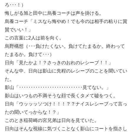
ろ･･･！）
悔しがる旭と田中に烏養コーチは声を掛ける。
烏養コーチ「ミスなら悔やめ！でも今のは相手の粘りに賞
賛でいい！」
この言葉に2人は前を向く。
烏野構想（･･･負けたくない。負けてたまるか。終わって
たまるか。負けて･･･）
日向「見たかよ！？さっきのおれのレシーブ！！」
そんな中、日向は影山に先程のレシーブのことを聞いてい
た。
影山「･･･････････････････････････見てない。」
影山はいつもの不満そうな顔で長くタメて嘘をつく。
日向「ウッッッソつけ！！！？？ナイスレシーブって言っ
たの聞いてっからな！？」
このとき稲荷崎の宮兄弟は日向を見ていた。
日向はそんな視線に気づくことなく影山にコートを指さし