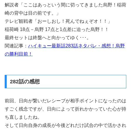
解説者「ここはあっという間に切ってきました烏野！稲荷
崎の背中は目の前です。」
テレビ観戦者「おーしおし！死んでねぇぞオ！！」
稲荷崎 18点－烏野 17点と1点差に迫った烏野！！
最終セットは終盤へと向かってゆく･･･。
関連記事：
ハイキュー最新話283話ネタバレ・感想！烏野
の勝利目前！
282話の感想
前回、日向が繋いだレシーブが相手ポイントになったのは
すごく残念ですが、日向によって折れかかっていた心が持
ち直しましたね。
そして日向自身の成長が今後どれだけ試合の中で活かされ