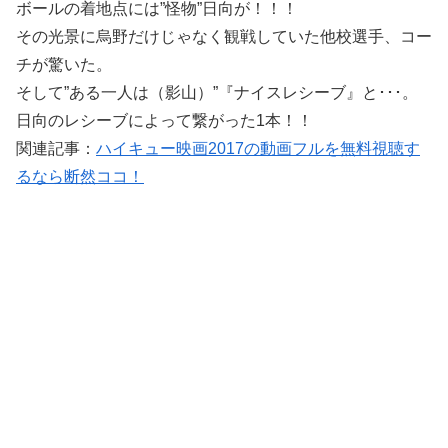
ボールの着地点には”怪物”日向が！！！
その光景に烏野だけじゃなく観戦していた他校選手、コー
チが驚いた。
そして”ある一人は（影山）”『ナイスレシーブ』と･･･。
日向のレシーブによって繋がった1本！！
関連記事：
ハイキュー映画2017の動画フルを無料視聴す
るなら断然ココ！