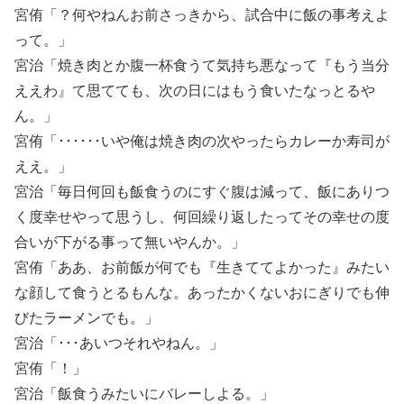
宮侑「？何やねんお前さっきから、試合中に飯の事考えよ
って。」
宮治「焼き肉とか腹一杯食うて気持ち悪なって『もう当分
ええわ』て思てても、次の日にはもう食いたなっとるや
ん。」
宮侑「･･････いや俺は焼き肉の次やったらカレーか寿司が
ええ。」
宮治「毎日何回も飯食うのにすぐ腹は減って、飯にありつ
く度幸せやって思うし、何回繰り返したってその幸せの度
合いが下がる事って無いやんか。」
宮侑「ああ、お前飯が何でも『生きててよかった』みたい
な顔して食うとるもんな。あったかくないおにぎりでも伸
びたラーメンでも。」
宮治「･･･あいつそれやねん。」
宮侑「！」
宮治「飯食うみたいにバレーしよる。」