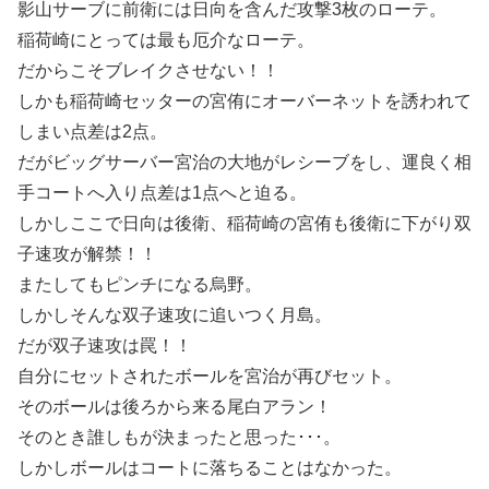
影山サーブに前衛には日向を含んだ攻撃3枚のローテ。
稲荷崎にとっては最も厄介なローテ。
だからこそブレイクさせない！！
しかも稲荷崎セッターの宮侑にオーバーネットを誘われて
しまい点差は2点。
だがビッグサーバー宮治の大地がレシーブをし、運良く相
手コートへ入り点差は1点へと迫る。
しかしここで日向は後衛、稲荷崎の宮侑も後衛に下がり双
子速攻が解禁！！
またしてもピンチになる烏野。
しかしそんな双子速攻に追いつく月島。
だが双子速攻は罠！！
自分にセットされたボールを宮治が再びセット。
そのボールは後ろから来る尾白アラン！
そのとき誰しもが決まったと思った･･･。
しかしボールはコートに落ちることはなかった。