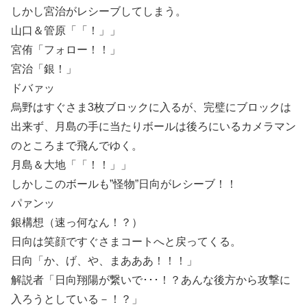
しかし宮治がレシーブしてしまう。
山口＆管原「「！」」
宮侑「フォロー！！」
宮治「銀！」
ドバァッ
烏野はすぐさま3枚ブロックに入るが、完璧にブロックは
出来ず、月島の手に当たりボールは後ろにいるカメラマン
のところまで飛んでゆく。
月島＆大地「「！！」」
しかしこのボールも”怪物”日向がレシーブ！！
パァンッ
銀構想（速っ何なん！？）
日向は笑顔ですぐさまコートへと戻ってくる。
日向「か、げ、や、まあああ！！！」
解説者「日向翔陽が繋いで･･･！？あんな後方から攻撃に
入ろうとしている－！？」