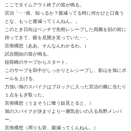
ここでタイムアウト終了の笛が鳴る。
宮治「･･･侑、知っるか？腹減ってる時に何かひと口食う
とな、もっと腹減ってくんねん。」
このとき日向はベンチで先程レシーブした両腕を顔の前に
持ってきて、眼を見開き笑っていた･･･。
宮侑構想（ああ、そんなんわかるわ。）
試合開始の笛が鳴る。
稲荷崎のサーブからスタート。
このサーブを田中がしっかりとレシーブし、影山を旭にボ
ールを上げる。
力強い旭のスパイクはブロックに入った宮治の腕に当たり
１点をもぎ取った。
宮侑構想（うまそうに喰う奴見とると、）
旭のスパイクが決まりより一層気合いの入る烏野メンバ
ー。
宮侑構想（周りも皆、腹減ってくんねん。）