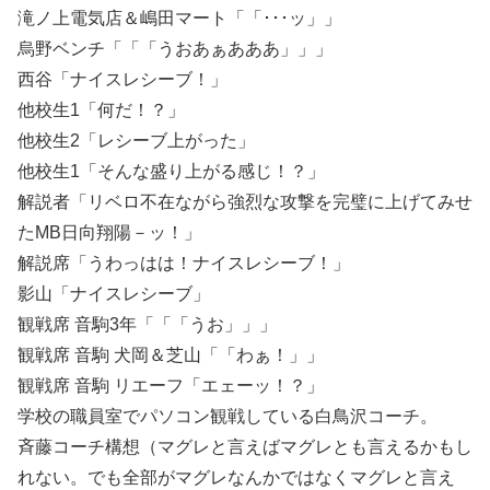
滝ノ上電気店＆嶋田マート「「･･･ッ」」
烏野ベンチ「「「うおあぁあああ」」」
西谷「ナイスレシーブ！」
他校生1「何だ！？」
他校生2「レシーブ上がった」
他校生1「そんな盛り上がる感じ！？」
解説者「リベロ不在ながら強烈な攻撃を完璧に上げてみせ
たMB日向翔陽－ッ！」
解説席「うわっはは！ナイスレシーブ！」
影山「ナイスレシーブ」
観戦席 音駒3年「「「うお」」」
観戦席 音駒 犬岡＆芝山「「わぁ！」」
観戦席 音駒 リエーフ「エェーッ！？」
学校の職員室でパソコン観戦している白鳥沢コーチ。
斉藤コーチ構想（マグレと言えばマグレとも言えるかもし
れない。でも全部がマグレなんかではなくマグレと言え