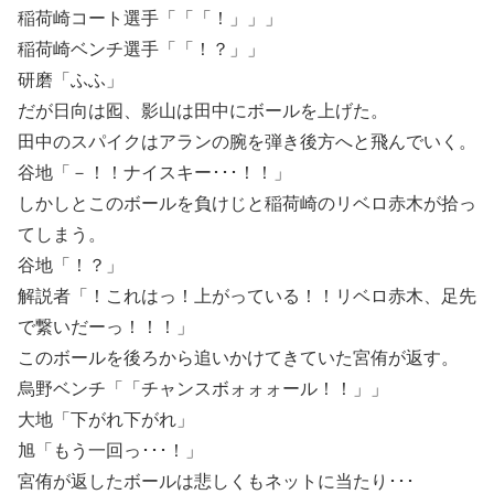
稲荷崎コート選手「「「！」」」
稲荷崎ベンチ選手「「！？」」
研磨「ふふ」
だが日向は囮、影山は田中にボールを上げた。
田中のスパイクはアランの腕を弾き後方へと飛んでいく。
谷地「－！！ナイスキー･･･！！」
しかしとこのボールを負けじと稲荷崎のリベロ赤木が拾っ
てしまう。
谷地「！？」
解説者「！これはっ！上がっている！！リベロ赤木、足先
で繋いだーっ！！！」
このボールを後ろから追いかけてきていた宮侑が返す。
烏野ベンチ「「チャンスボォォォール！！」」
大地「下がれ下がれ」
旭「もう一回っ･･･！」
宮侑が返したボールは悲しくもネットに当たり･･･