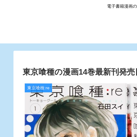
電子書籍漫画の
東京喰種の漫画14巻最新刊発
東京喰種:re