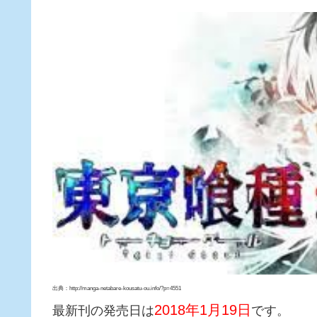
出典：http://manga-netabare-kousatu-ou.info/?p=4551
2018年1月19日
最新刊の発売日は
です。