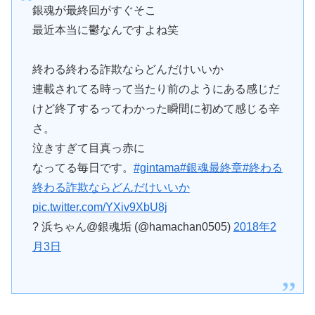
銀魂が最終回がすぐそこ
最近本当に鬱なんですよね笑
終わる終わる詐欺ならどんだけいいか
連載されてる時って当たり前のようにある感じだ
けど終了するってわかった瞬間に初めて感じる辛
さ。
泣きすぎて目真っ赤に
なってる毎日です。
#gintama
#銀魂最終章
#終わる
終わる詐欺ならどんだけいいか
pic.twitter.com/YXiv9XbU8j
? 浜ちゃん@銀魂垢 (@hamachan0505)
2018年2
月3日