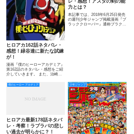
レ・感想！アスタの剣の能
力とは？
本記事では、2018年6月25日発売
の週刊少年ジャンプ掲載漫画『ブ
ラッククローバー』通称ブラクロ
の最新162話のネタバレ・考察や
最近の読者の感想などをご紹介し
ます！ ラックがエルフ転生して
しまい、マグナとバネッサが助け
ヒロアカ162話ネタバレ・
出そうとしていた前回。
感想！緑谷達に新たな試練
が！
漫画『僕のヒーローアカデミア』
第162話のネタバレ・感想をご紹
介していきます。 また、治崎の
個性「オーバーホール」について
簡単にご説明していきます。 前
僕のヒーロー アカデミア
少年ジャンプ
回では、サンドヒーローのスナッ
チさんもそうでしたが、ヒーロー
側がポンポン死んでいきました
ヒロアカ最新178話ネタバ
レ・考察！ラブラバの悲し
い過去が明らかに？！