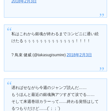
2018年2月3日
私はこれから銀魂が終わるまでコンビニに通い続
けたるぅぅぅぅぅぅぅぅぅぅぅぅぅ！！！！
? 鳥束 健威 (@takasugisumire)
2018年2月3日
遅ればせながら今週のジャンプ読んだ……
もうほんと最近の銀魂胸アツすぎて涙でる……
そして来週巻頭カラーって……終わる覚悟はして
るつもりだけど……(´；；`)