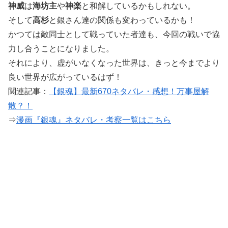
神威
は
海坊主
や
神楽
と和解しているかもしれない。
そして
高杉
と銀さん達の関係も変わっているかも！
かつては敵同士として戦っていた者達も、今回の戦いで協
力し合うことになりました。
それにより、虚がいなくなった世界は、きっと今までより
良い世界が広がっているはず！
関連記事：
【銀魂】最新670ネタバレ・感想！万事屋解
散？！
⇒
漫画『銀魂』ネタバレ・考察一覧はこちら