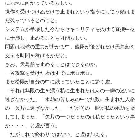
に地球に向かっているらしい。
操作を受けつけぬだけで止まれという指令にも従う頭はま
だ残っているとのこと。
システムが半壊した今ならセキュリティを抜けて直接中枢
に干渉し、止めることも可能らしい。
問題は地球の重力が掛かる中、艦隊が後どれだけ天鳥船を
支える時間を稼げるかだと。
さあ、天鳥船を止めることはできるのか。
一斉攻撃を受けた虚はすでにボロボロ。
まだ松陽が自分の中に残っていたことに驚く虚。
「それは無限の生を漂う私に生まれたほんの一瞬の迷いに
過ぎなかった」「永劫の苦しみの中で無数に生まれた人格
の一欠片に過ぎなかった」「だがその一瞬が私の永劫を壊
してしまった」「欠片の一つだったのは私だったという事
か・・・」と虚が言う。
「だがこれで終わりではない」と虚は加える。