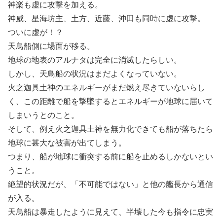
神楽も虚に攻撃を加える。
神威、星海坊主、土方、近藤、沖田も同時に虚に攻撃。
ついに虚が！？
天鳥船側に場面が移る。
地球の地表のアルナタは完全に消滅したらしい。
しかし、天鳥船の状況はまだよくなっていない。
火之迦具土神のエネルギーがまだ燃え尽きていないらし
く、この距離で船を撃墜するとエネルギーが地球に届いて
しまいうとのこと。
そして、例え火之迦具土神を無力化できても船が落ちたら
地球に甚大な被害が出てしまう。
つまり、船が地球に衝突する前に船を止めるしかないとい
うこと。
絶望的状況だが、「不可能ではない」と他の艦長から通信
が入る。
天鳥船は暴走したように見えて、半壊した今も指令に忠実