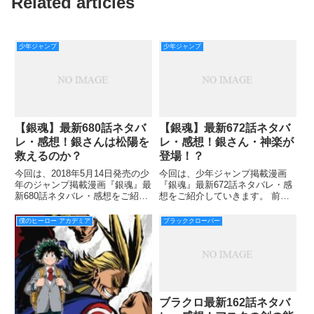
Related articles
少年ジャンプ
少年ジャンプ
【銀魂】最新680話ネタバ
【銀魂】最新672話ネタバ
レ・感想！銀さんは松陽を
レ・感想！銀さん・神楽が
救えるのか？
登場！？
今回は、2018年5月14日発売の少
今回は、少年ジャンプ掲載漫画
年のジャンプ掲載漫画『銀魂』最
『銀魂』最新672話ネタバレ・感
新680話ネタバレ・感想をご紹介
想をご紹介していきます。 前回
していきます。 前回の679話での
671話のポイントは以下の通りで
あらすじは、空白の2年の回想シ
す。
僕のヒーロー アカデミア
ブラッククローバー
ーンが主体でしたね。 銀さんが
ついに虚の心臓を手に入れ、追手
からひたすら追われ
ブラクロ最新162話ネタバ