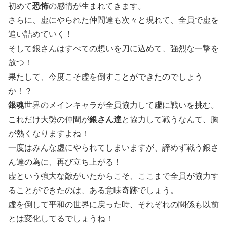
初めて
恐怖
の感情が生まれてきます。
さらに、虚にやられた仲間達も次々と現れて、全員で虚を
追い詰めていく！
そして銀さんはすべての想いを刀に込めて、強烈な一撃を
放つ！
果たして、今度こそ虚を倒すことができたのでしょう
か！？
銀魂
世界のメインキャラが全員協力して
虚
に戦いを挑む。
これだけ大勢の仲間が
銀さん達
と協力して戦うなんて、胸
が熱くなりますよね！
一度はみんな虚にやられてしまいますが、諦めず戦う銀さ
ん達の為に、再び立ち上がる！
虚という強大な敵がいたからこそ、ここまで全員が協力す
ることができたのは、ある意味奇跡でしょう。
虚を倒して平和の世界に戻った時、それぞれの関係も以前
とは変化してるでしょうね！