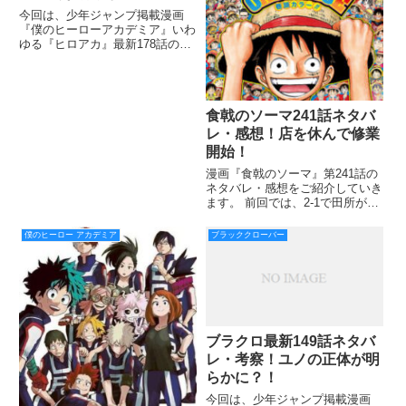
今回は、少年ジャンプ掲載漫画
『僕のヒーローアカデミア』いわ
ゆる『ヒロアカ』最新178話のネ
タバレ・考察をお届けしていきま
す！ 前回177話では、文化祭当日
に出し物で使うロープを買いに行
ったデクが、なんと帰り道にジェ
食戟のソーマ241話ネタバ
ントルと遭遇しました！ ジ
レ・感想！店を休んで修業
開始！
漫画『食戟のソーマ』第241話の
ネタバレ・感想をご紹介していき
ます。 前回では、2-1で田所が負
け。ももは田所を認め「田所恵」
と呼ぶようになりましたね。 そ
僕のヒーロー アカデミア
ブラッククローバー
して、第241話では、ちょっと今
週の話は突っ込みどころ多過ぎま
すが。 ここで、ネタバ
ブラクロ最新149話ネタバ
レ・考察！ユノの正体が明
らかに？！
今回は、少年ジャンプ掲載漫画