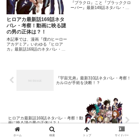
『ブラクロ』こと『ブラッククロ
ーバー』最新149話ネタバレ・考
察をご紹介していきます。 前回
の148話では、エルフの一人の体
ヒロアカ最新話169話ネタ
験談？みたいな感じで話が進みま
バレ・考察！動画に映る謎
した。 リヒトとテティアの結婚
の男の正体は？！
式当日にエルフが滅ぼされるな
本記事では、漫画『僕のヒーロー
アカデミア』いわゆる『ヒロア
カ』最新話169話のネタバレ・考
察をお届けしていきます。 前回
168話は、デクの部屋をのぞいて
いた青山。 残されたチーズに意
味深な文字が！ デクに自分と似
た個性を感じていた様です。
『宇宙兄弟』最新310話ネタバレ・考察！
カルロが手術を決断！？
ヒロアカ最新話169話ネタバレ・考察！動
画に映る謎の男の正体は？！
ホーム
検索
トップ
サイドバー