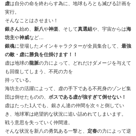
虚
は自分の命を終わらす為に、地球もろとも滅びる計画を
実行。
そんなことはさせまい！
銀さん
始め、
新八
や
神楽
、そして
真選組
や、宇宙からは
海
坊主
や
神威
など…
銀魂
に登場したメインキャラクターが全員集合して、
最強
の敵・虚に
勝負を仕掛けます！！
虚は地球の
龍脈
の力によって、どれだけダメージを与えて
も回復してしまう、不死の力を
持っている。
海坊主の活躍によって、虚の手下である不死身のゾンビ集
団は倒せたものの、
ボスである虚が強すぎて倒せない！
虚はたった1人でも、銀さん達の仲間を次々と倒してい
き、地球軍は絶望的な状況に追い詰めれてしまいます。
戦う意思を失っていく仲間達。
そんな状況を新八の勇気ある一撃と、
定春
の力によって逆