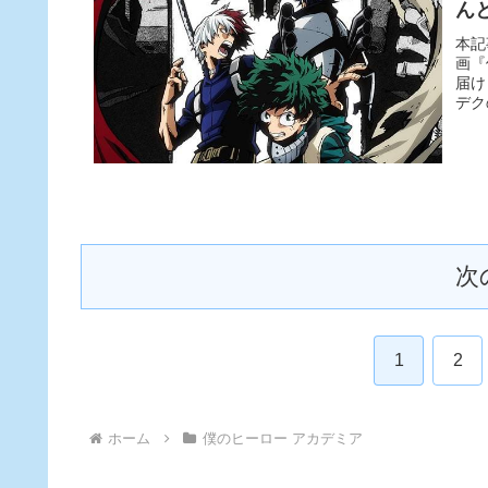
ん
本記
画『
届け
デク
次
1
2
ホーム
僕のヒーロー アカデミア