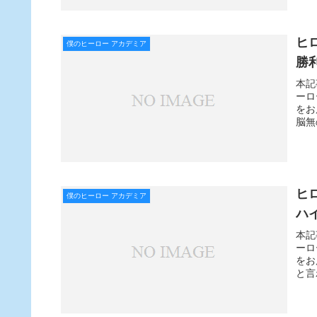
ヒ
僕のヒーロー アカデミア
勝
本記
ーロ
をお
脳無
ヒ
僕のヒーロー アカデミア
ハ
本記
ーロ
をお
と言