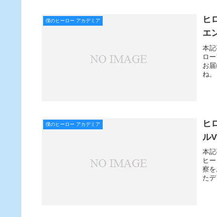
ヒ
僕のヒーロー アカデミア
エ
本記
ロー
お届
ね。
ヒ
僕のヒーロー アカデミア
ル
本記
ヒー
察を
たデ