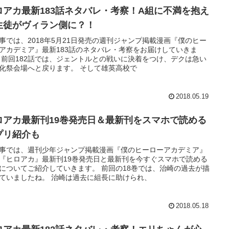
ロアカ最新183話ネタバレ・考察！A組に不満を抱え
生徒がヴィラン側に？！
事では、2018年5月21日発売の週刊ジャンプ掲載漫画『僕のヒー
アカデミア』最新183話のネタバレ・考察をお届けしていきま
 前回182話では、ジェントルとの戦いに決着をつけ、デクは急い
化祭会場へと戻ります。 そして雄英高校で
2018.05.19
ロアカ最新刊19巻発売日＆最新刊をスマホで読める
プリ紹介も
事では、週刊少年ジャンプ掲載漫画『僕のヒーローアカデミア』
『ヒロアカ』最新刊19巻発売日と最新刊を今すぐスマホで読める
についてご紹介していきます。 前回の18巻では、治崎の過去が描
ていましたね。 治崎は過去に組長に助けられ、
2018.05.18