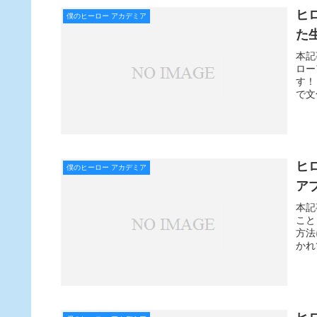
ヒ
僕のヒーロー アカデミア
た
本記
ロー
す！
で文
ヒ
僕のヒーロー アカデミア
ア
本記
こと
方法
かれ