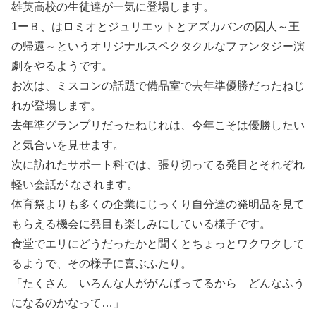
雄英高校の生徒達が一気に登場します。
1ーＢ、はロミオとジュリエットとアズカバンの囚人～王
の帰還～というオリジナルスペクタクルなファンタジー演
劇をやるようです。
お次は、ミスコンの話題で備品室で去年準優勝だったねじ
れが登場します。
去年準グランプリだったねじれは、今年こそは優勝したい
と気合いを見せます。
次に訪れたサポート科では、張り切ってる発目とそれぞれ
軽い会話が なされます。
体育祭よりも多くの企業にじっくり自分達の発明品を見て
もらえる機会に発目も楽しみにしている様子です。
食堂でエリにどうだったかと聞くとちょっとワクワクして
るようで、その様子に喜ぶふたり。
「たくさん いろんな人ががんばってるから どんなふう
になるのかなって…」