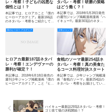
タバレ・考察！研磨の策略
レ・考察！子どもの凶悪な
はどう働く？！
個性とは！？
本記事では、2018年5月28日発売
本記事では、ヒロアカこと『僕の
の週刊ジャンプ掲載漫画漫画『ハ
ヒーローアカデミア』最新166話
イキュー!!』最新303話のネタバ
のネタバレ・考察をご紹介してい
レ・考察をお届けしていきます！
きます！ 前回では、エンデヴァ
前回の302話では、日向と影山の
ーの人生相談完結とかっちゃんの
僕のヒーロー アカデミア
少年ジャンプ
活躍で、一進一退の攻防戦を繰り
闇が垣間見えた回でしたね。 あ
広げる烏野VS音駒！！ 勝敗はと
と全体的に子供たちのキャラが濃
うとうデュース
すぎて見てておもしろかったで
ヒロアカ最新187話ネタバ
食戟のソーマ最新254話ネ
レ・考察！エンデヴァーの
タバレ・考察！真の美食た
勝利が確定？！
るコース料理対決スタート
本記事は、2018年6月18日発売の
本記事では、少年ジャンプ掲載漫
週刊少年ジャンプ掲載漫画『僕の
画『食戟のソーマ』最新254話の
ヒーローアカデミア』こと『ヒロ
ネタバレ・考察をお届けしていき
アカ』の最新187話のネタバレ・
ます！ 前回253話では、仙左衛門
考察をお届けしていきます！ 前
の最終決戦宣言、そしてお題の発
回186話では、ホークスがエンデ
表！ それは『真の美食たるコー
ヴァーに脳無の情報を提供する話
ス料理』だとわかりましたね！
でしたね。 ホークス
254話では、どんな試合
ハイキュー最新話293話ネタバレ・考察！
ゴミ捨て場の決戦開始！？