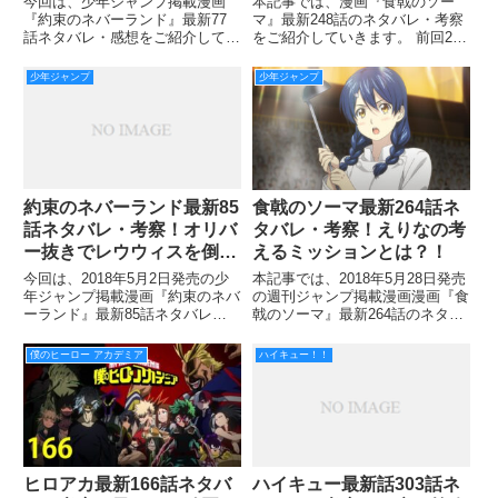
今回は、少年ジャンプ掲載漫画
本記事では、漫画『食戟のソー
『約束のネバーランド』最新77
マ』最新248話のネタバレ・考察
話ネタバレ・感想をご紹介してい
をご紹介していきます。 前回247
きます。 前回76話のポイントは
話では、えりなとももの黒糖スイ
ーツ対決が繰り広げられました
少年ジャンプ
少年ジャンプ
ね！ スフレパンケーキかと思い
きや、まさかのどら焼きでえりな
様の圧勝でしたね！ 隠し味の
約束のネバーランド最新85
食戟のソーマ最新264話ネ
話ネタバレ・考察！オリバ
タバレ・考察！えりなの考
ー抜きでレウウィスを倒せ
えるミッションとは？！
るのか？！
今回は、2018年5月2日発売の少
本記事では、2018年5月28日発売
年ジャンプ掲載漫画『約束のネバ
の週刊ジャンプ掲載漫画漫画『食
ーランド』最新85話ネタバレ・
戟のソーマ』最新264話のネタバ
考察をご紹介していきます。 前
レ・感想をお届けしていきます！
回の84話の簡単なあらすじは、
前回263話では、反逆者連合が食
僕のヒーロー アカデミア
ハイキュー！！
子供たちがついにバイヨン卿を地
戟の勝者となり、十傑と総帥が交
下道に誘導することに成功し、オ
代する事となりました。 会場が
リバーがバイヨン卿の仮面
沸く中、その第一席
ハイキュー最新話303話ネ
ヒロアカ最新166話ネタバ