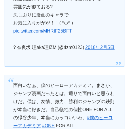
雰囲気が似ておる?
久しぶりに漫画のキャラで
お気に入りががが！！( ^ω^ )
pic.twitter.com/MHRtF25BFT
? 奈良坂 理aka理IZM (@rizm0123)
2018年2月5日
面白いなぁ、僕のヒーローアカデミア。まさか、
ジャンプ漫画だったとは。通りで面白いと思うわ
けだ。僕は、友情、努力、勝利のジャンプの鉄則
が本当に好きだ。自己犠牲の個性ONE FOR ALL
の緑谷少年、本当にカッコいいわ。
#僕のヒーロ
ーアカデミア
#ONE
FOR ALL