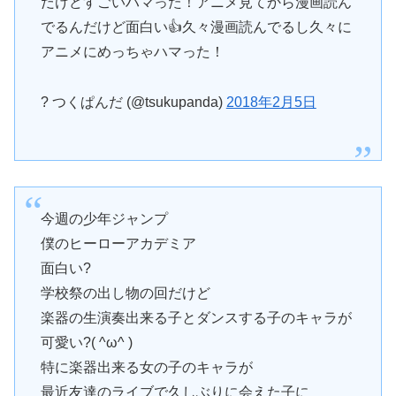
だけどすごいハマった！アニメ見てから漫画読ん
でるんだけど面白い👍久々漫画読んでるし久々に
アニメにめっちゃハマった！
? つくぱんだ (@tsukupanda)
2018年2月5日
今週の少年ジャンプ
僕のヒーローアカデミア
面白い?
学校祭の出し物の回だけど
楽器の生演奏出来る子とダンスする子のキャラが
可愛い?( ^ω^ )
特に楽器出来る女の子のキャラが
最近友達のライブで久しぶりに会えた子に