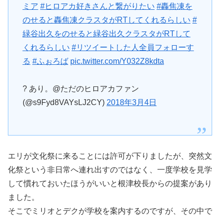
ミア
#ヒロアカ好きさんと繋がりたい
#轟焦凍を
のせると轟焦凍クラスタがRTしてくれるらしい
#
緑谷出久をのせると緑谷出久クラスタがRTして
くれるらしい
#リツイートした人全員フォローす
る
#ふぉろば
pic.twitter.com/Y032Z8kdta
? あり。@ただのヒロアカファン
(@s9Fyd8VAYsLJ2CY)
2018年3月4日
エリが文化祭に来ることには許可が下りましたが、突然文
化祭という非日常へ連れ出すのではなく、一度学校を見学
して慣れておいたほうがいいと根津校長からの提案があり
ました。
そこでミリオとデクが学校を案内するのですが、その中で