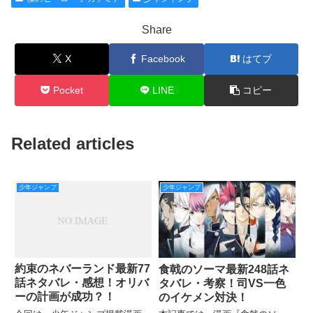
Share
X
Facebook
はてブ
Pocket
LINE
コピー
Related articles
少年ジャンプ
少年ジャンプ
約束のネバーランド最新77
食戟のソーマ最新248話ネ
話ネタバレ・感想！オリバ
タバレ・考察！司VS一色
ーの計画が成功？！
のイケメン対決！