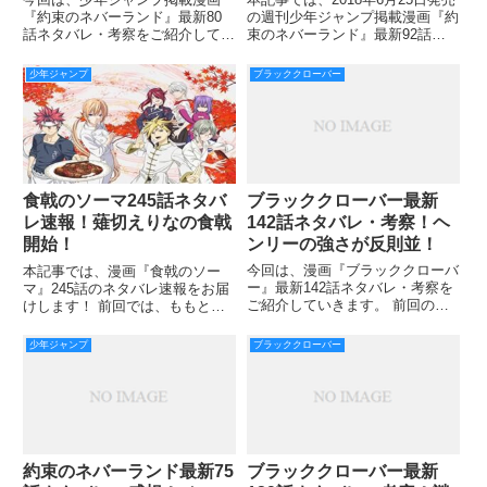
『約束のネバーランド』最新80
の週刊少年ジャンプ掲載漫画『約
話ネタバレ・考察をご紹介してい
束のネバーランド』最新92話の
きます。 前回79話では、子供た
ネタバレ考察や読者の感想をお届
ちの作戦が見事きまり、ノウマを
けしたいと思います。 待ちに待
少年ジャンプ
ブラッククローバー
倒すことができました。 閃光弾
った(？！)アダムの登場に沸いた
の目くらましが効き、特殊弾をノ
前回。 エマとレイが気付いた鬼
ウマの仮面に当て、ソーニャがお
の再生能力に関すること
ブラッククローバー最新
食戟のソーマ245話ネタバ
142話ネタバレ・考察！ヘ
レ速報！薙切えりなの食戟
ンリーの強さが反則並！
開始！
今回は、漫画『ブラッククローバ
本記事では、漫画『食戟のソー
ー』最新142話ネタバレ・考察を
マ』245話のネタバレ速報をお届
ご紹介していきます。 前回の
けします！ 前回では、ももとえ
141話で気になるのは黒の暴牛が
りな様の対決に会場がざわつきま
勝ったのかどうかですよね。 ゴ
したね！ ものすごいバトルにな
少年ジャンプ
ブラッククローバー
ーシュたちがヘンリーと協力した
りそうな予感がしますよね！ 245
ことでうまく白夜の魔眼を倒した
話はどうなっていくのか、女子対
かに思いましたが、戦闘はこ
決が見ものですね！ それで
約束のネバーランド最新75
ブラッククローバー最新