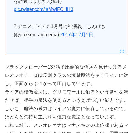
を調査しました♪(浅井)
pic.twitter.com/laMwIFCHH3
? アニメディア＠1月号封神演義、しんげき
(@gakken_animedia)
2017年12月5日
ブラッククローバー137話で圧倒的な強さを見せつけるメ
レオレオナ、ほぼ反則クラスの模倣魔法を使うライアに対
し、正面からぶつかって圧倒しています。
ライアの模倣魔法は、グリモワールに触るという条件を満
たせば、相手の魔法を使えるというえげつない能力です。
しかも、魔法の威力はライアの魔力に依存しているので、
ほとんどの持ち主よりも強力な魔法となっています。
これに対し、メレオレオナはマナスキンの上位版であるマ