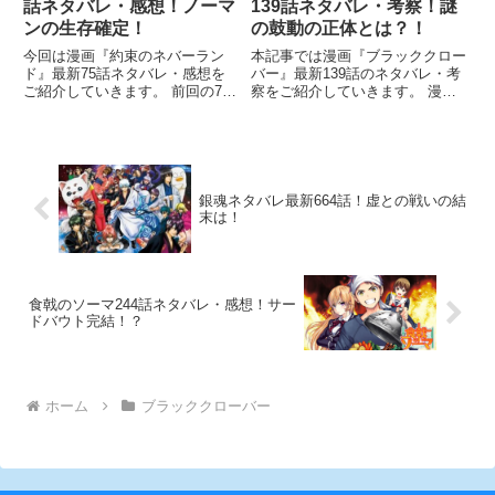
話ネタバレ・感想！ノーマ
139話ネタバレ・考察！謎
ンの生存確定！
の鼓動の正体とは？！
今回は漫画『約束のネバーラン
本記事では漫画『ブラッククロー
ド』最新75話ネタバレ・感想を
バー』最新139話のネタバレ・考
ご紹介していきます。 前回の74
察をご紹介していきます。 漫画
話ではノーマンが生きていること
『ブラッククローバー』139話の
が判明し、ピーターラトリーの研
注目ポイントとなりそうなの
究者の手伝いをしていることが明
は・・・
らかとなりました。 ですが！！
ここで疑問です！
銀魂ネタバレ最新664話！虚との戦いの結
末は！
食戟のソーマ244話ネタバレ・感想！サー
ドバウト完結！？
ホーム
ブラッククローバー