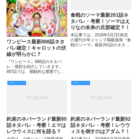
食戟のソーマ最新261話ネ
タバレ・考察！ソーマはえ
りなの未来の旦那確定？！
本記事では、2018年5月2日発売
の週刊少年ジャンプ掲載漫画『食
ワンピース最新888話ネタ
戟のソーマ』最新261話のネタバ
バレ確定！キャロットの伏
レ・感想をお届けしていきます！
線が明らかに？
前回の260話では、えりなのスペ
シャリテが親子丼であるというこ
『ワンピース』888話のネタバ
とが判明しました。 しかも鶏肉
レ・感想を紹介していきます。
に巻かれたクルートに
887話では、感動的な展開でした
ね！ ペッツの反応は相手が祖父
だからと言うよりは 、愛情を向
少年ジャンプ
少年ジャンプ
けてくれる存在だからって感じが
しました。 もちろん血縁てのも
まるでない訳じゃないですが
約束のネバーランド最新80
約束のネバーランド最新92
話ネタバレ・考察！エマは
話ネタバレ・考察！レウウ
レウウィスに何を語る？
ィスを倒すのはアダム？！
今回は、少年ジャンプ掲載漫画
本記事では、2018年6月25日発売