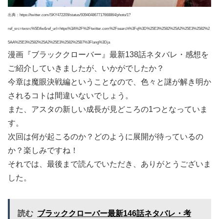
出典：https://twitter.com/SKY472209/status/939404867717668864/photo/1?
ref_src=twsrc%5Etfw&ref_url=https%3A%2F%2Ftwitter.com%2Fsearch%3Fq%3D%25E3%2582%25A2%25E3%2582%2
5AA%25E3%2582%25A2%25E3%2582%25B7%3Flang%3Dja
漫画『ブラッククローバー』最新138話ネタバレ・感想を
ご紹介していきましたが、いかがでしたか？
今章は魔眼決戦編ということなので、色々と謎が解き明か
されるコトは間違いないでしょう。
また、アスタの新しい成長が見どころの1つとなっていま
す。
次回は何が起こるのか？どのように展開が待っているの
か？楽しみですね！
それでは、最後まで読んでいただき、ありがとうございま
した。
読む
ブラッククローバー最新146話ネタバレ・考