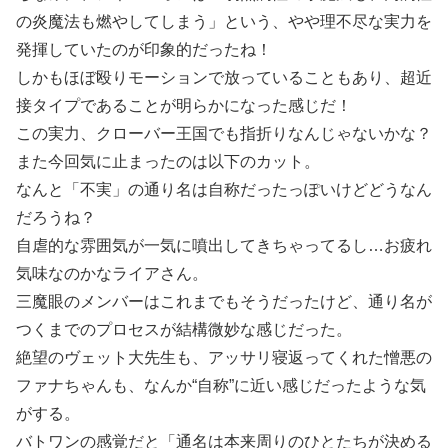
の炎魔法も燃やしてしまう」という、やや理不尽な実力を
発揮していたのが印象的だったね！
しかもほぼ殴りモーションで放っていることもあり、超近
接タイプであることが明らかになった感じだ！
この実力、クローバー王国でも指折りなんじゃないかな？
また今回気に止まったのは以下のカット。
なんと「不実」の通り名は自称だったっぽいけどどうなん
だろうね？
自虐的な雰囲気が一気に噴出してきちゃってるし…お疲れ
気味なのかなライアさん。
三魔眼のメンバーはこれまでもそうだったけど、通り名が
つくまでのプロセスが結構微妙な感じだった。
絶望のヴェット大先生も、アッサリ寝返ってくれた憎悪の
ファナちゃんも、なんか“自称”に近い感じだったような気
がする。
バトワンの感覚だと「通名は本来周りのひとたちが決める